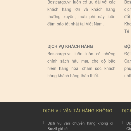
Bestcargo.vn luôn có ưu đãi với các
Bes
khách hàng lớn và khách hàng
dịc
thường xuyên, mức phí này luôn
đối
đảm bảo tôt nhất tại Việt Nam.
Kho
Tế
DỊCH VỤ KHÁCH HÀNG
ĐỘ
Bestcargo.vn luôn luôn có những
Đội
chính sách hậu mãi, chế độ bảo
Car
hiểm hàng hóa, chăm sóc khách
phụ
hàng khách hàng thân thiết.
nhi
DỊCH VỤ VẬN TẢI HÀNG KHÔNG
DỊC
Dịch vụ vận chuyển hàng không đi
Dị
Brazil giá rẻ
C