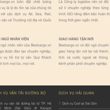
tcargo.vn luôn đặt chất lượng
Là Công ty logistics nên có đội
h vụ là lý do tồn tại của chúng tôi
xử lí chuyên nghiệp theo từng
 với các dịch vụ Air, Sea, Rail,
trình ISO riêng đảm bảo hoàn t
 vận và Trucking nội địa và Quốc
trong thời gian ngắn nhất.
I NGŨ NHÂN VIÊN
GIAO HÀNG TẬN NƠI
 ngũ nhân viên của Bestcargo.vn
Bestcargo.vn có đội ngũ chuyên 
go được đào tạo chuyên nghiệp,
giao hàng tận nơi tại nội thành,
c vụ hỗ trợ tư vấn Quý Khách
tỉnh và nước ngoài sẽ thông
ệt tình mọi lúc, mọi nơi.
kênh phân phối chuyên nghiệp.
H VỤ VẬN TẢI ĐƯỜNG BỘ
DỊCH VỤ HẢI QUAN
ch vụ vận tải đường bộ từ TP. Hồ
Dịch vụ Cod tại Sài Gòn
hí Minh (Sài Gòn) đi Kampot