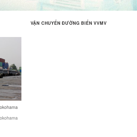
VẬN CHUYỂN ĐƯỜNG BIỂN VVMV
 Yokohama
 Yokohama