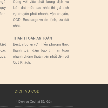
 ngũ
Cùng với việc chất lượng dịch vụ
 quy
luôn đạt mức cao nhất thì giá dịch
hành
vụ chuyển phát nhanh, vận chuyển,
COD, Bestcargo.vn ổn định, ưu đãi
nhất.
THANH TOÁN AN TOÀN
biệt
Bestcargo.vn với nhiếu phương thức
 các
thanh toán đảm bảo tính an toàn
 qua
nhanh chóng thuận tiện nhất đến với
Quý Khách.
DỊCH VỤ COD
Dịch vụ Cod tại Sài Gòn