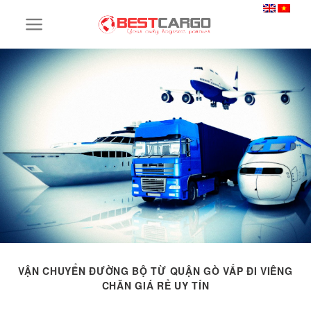
Skip
to
content
VẬN CHUYỂN ĐƯỜNG BỘ TỪ QUẬN GÒ VẤP ĐI VIÊNG
CHĂN GIÁ RẺ UY TÍN