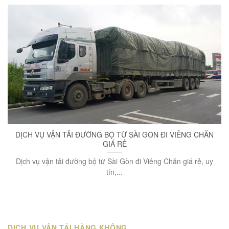
DỊCH VỤ VẬN TẢI ĐƯỜNG BỘ TỪ SÀI GÒN ĐI VIÊNG CHĂN
GIÁ RẺ
Dịch vụ vận tải đường bộ từ Sài Gòn đi Viêng Chăn giá rẻ, uy
tín,...
DỊCH VỤ VẬN TẢI HÀNG KHÔNG