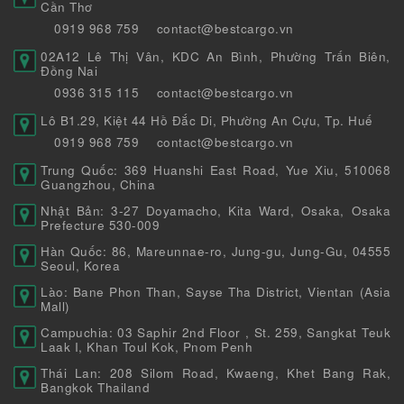
Cần Thơ
0919 968 759
contact@bestcargo.vn
02A12 Lê Thị Vân, KDC An Bình, Phường Trấn Biên,
Đồng Nai
0936 315 115
contact@bestcargo.vn
Lô B1.29, Kiệt 44 Hồ Đắc Di, Phường An Cựu, Tp. Huế
0919 968 759
contact@bestcargo.vn
Trung Quốc: 369 Huanshi East Road, Yue Xiu, 510068
Guangzhou, China
Nhật Bản: 3-27 Doyamacho, Kita Ward, Osaka, Osaka
Prefecture 530-009
Hàn Quốc: 86, Mareunnae-ro, Jung-gu, Jung-Gu, 04555
Seoul, Korea
Lào: Bane Phon Than, Sayse Tha District, Vientan (Asia
Mall)
Campuchia: 03 Saphir 2nd Floor , St. 259, Sangkat Teuk
Laak I, Khan Toul Kok, Pnom Penh
Thái Lan: 208 Silom Road, Kwaeng, Khet Bang Rak,
Bangkok Thailand