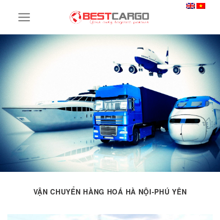
Skip
to
content
VẬN CHUYỂN HÀNG HOÁ HÀ NỘI-PHÚ YÊN