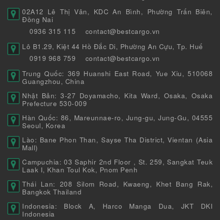
02A12 Lê Thị Vân, KDC An Bình, Phường Trấn Biên,
Đồng Nai
0936 315 115
contact@bestcargo.vn
Lô B1.29, Kiệt 44 Hồ Đắc Di, Phường An Cựu, Tp. Huế
0919 968 759
contact@bestcargo.vn
Trung Quốc: 369 Huanshi East Road, Yue Xiu, 510068
Guangzhou, China
Nhật Bản: 3-27 Doyamacho, Kita Ward, Osaka, Osaka
Prefecture 530-009
Hàn Quốc: 86, Mareunnae-ro, Jung-gu, Jung-Gu, 04555
Seoul, Korea
Lào: Bane Phon Than, Sayse Tha District, Vientan (Asia
Mall)
Campuchia: 03 Saphir 2nd Floor , St. 259, Sangkat Teuk
Laak I, Khan Toul Kok, Pnom Penh
Thái Lan: 208 Silom Road, Kwaeng, Khet Bang Rak,
Bangkok Thailand
Indonesia: Block A, Harco Manga Dua, JKT DKI
Indonesia