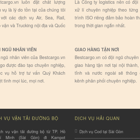
tcargo.vn luôn đặt chất lượng
Là Công ty logistics nên có đội
h vụ là lý do tồn tại của chúng tôi
xử lí chuyên nghiệp theo từng
 với các dịch vụ Air, Sea, Rail,
trình ISO riêng đảm bảo hoàn t
 vận và Trucking nội địa và Quốc
trong thời gian ngắn nhất.
I NGŨ NHÂN VIÊN
GIAO HÀNG TẬN NƠI
 ngũ nhân viên của Bestcargo.vn
Bestcargo.vn có đội ngũ chuyên 
go được đào tạo chuyên nghiệp,
giao hàng tận nơi tại nội thành,
c vụ hỗ trợ tư vấn Quý Khách
tỉnh và nước ngoài sẽ thông
ệt tình mọi lúc, mọi nơi.
kênh phân phối chuyên nghiệp.
H VỤ VẬN TẢI ĐƯỜNG BỘ
DỊCH VỤ HẢI QUAN
ch vụ vận tải đường bộ từ TP. Hồ
Dịch vụ Cod tại Sài Gòn
hí Minh (Sài Gòn) đi Kampot