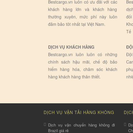
Bestcargo.vn luôn có ưu đãi với các
Bes
khách hàng lớn và khách hàng
dịc
thường xuyên, mức phí này luôn
đối
đảm bảo tôt nhất tại Việt Nam.
Kho
Tế
DỊCH VỤ KHÁCH HÀNG
ĐỘ
Bestcargo.vn luôn luôn có những
Đội
chính sách hậu mãi, chế độ bảo
Car
hiểm hàng hóa, chăm sóc khách
phụ
hàng khách hàng thân thiết.
nhi
DỊCH VỤ VẬN TẢI HÀNG KHÔNG
DỊC
Dịch vụ vận chuyển hàng không đi
Dị
Brazil giá rẻ
C