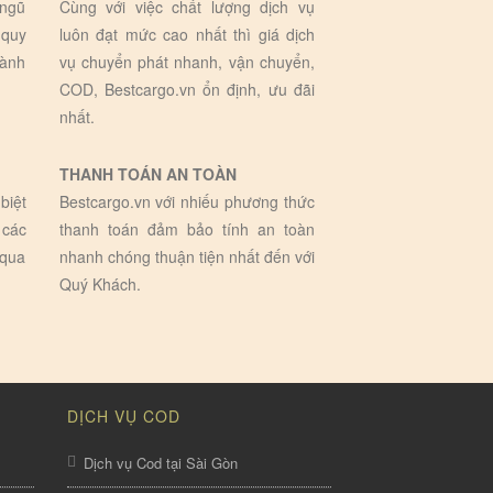
 ngũ
Cùng với việc chất lượng dịch vụ
 quy
luôn đạt mức cao nhất thì giá dịch
hành
vụ chuyển phát nhanh, vận chuyển,
COD, Bestcargo.vn ổn định, ưu đãi
nhất.
THANH TOÁN AN TOÀN
biệt
Bestcargo.vn với nhiếu phương thức
 các
thanh toán đảm bảo tính an toàn
 qua
nhanh chóng thuận tiện nhất đến với
Quý Khách.
DỊCH VỤ COD
Dịch vụ Cod tại Sài Gòn