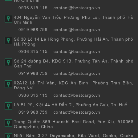
Hồ Chí Minh
0936 315 115
contact@bestcargo.vn
404 Nguyễn Văn Trỗi, Phường Phú Lợi, Thành phố Hồ
Chí Minh
0919 968 759
contact@bestcargo.vn
Số 30 Lô 14 Lê Hồng Phong, Phường Hải An, Thành phố
Hải Phòng
0936 315 115
contact@bestcargo.vn
Số 24 đường B4, KDC 91B, Phường Tân An, Thành phố
Cần Thơ
0919 968 759
contact@bestcargo.vn
02A12 Lê Thị Vân, KDC An Bình, Phường Trấn Biên,
Đồng Nai
0936 315 115
contact@bestcargo.vn
Lô B1.29, Kiệt 44 Hồ Đắc Di, Phường An Cựu, Tp. Huế
0919 968 759
contact@bestcargo.vn
Trung Quốc: 369 Huanshi East Road, Yue Xiu, 510068
Guangzhou, China
Nhật Bản: 3-27 Doyamacho, Kita Ward, Osaka, Osaka