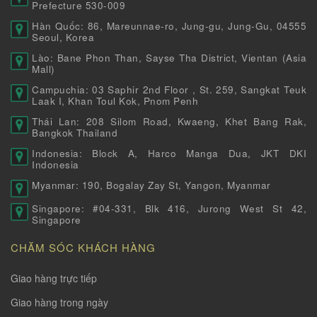
Prefecture 530-009
Hàn Quốc: 86, Mareunnae-ro, Jung-gu, Jung-Gu, 04555
Seoul, Korea
Lào: Bane Phon Than, Sayse Tha District, Vientan (Asia
Mall)
Campuchia: 03 Saphir 2nd Floor , St. 259, Sangkat Teuk
Laak I, Khan Toul Kok, Pnom Penh
Thái Lan: 208 Silom Road, Kwaeng, Khet Bang Rak,
Bangkok Thailand
Indonesia: Block A, Harco Manga Dua, JKT DKI
Indonesia
Myanmar: 190, Bogalay Zay St, Yangon, Myanmar
Singapore: #04-331, Blk 416, Jurong West St 42,
Singapore
CHĂM SÓC KHÁCH HÀNG
Giao hàng trực tiếp
Giao hàng trong ngày