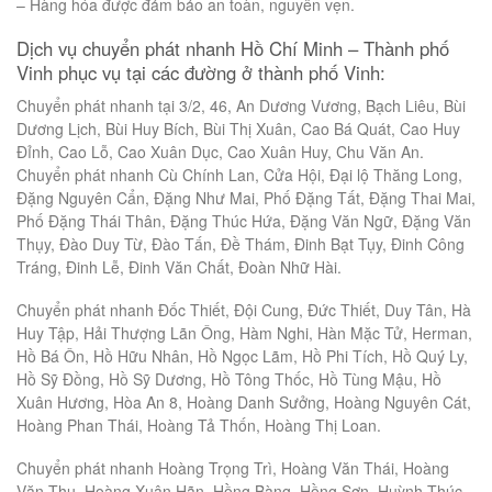
– Hàng hóa được đảm bảo an toàn, nguyên vẹn.
Dịch vụ chuyển phát nhanh Hồ Chí Minh – Thành phố
Vinh phục vụ tại các đường ở thành phố Vinh:
Chuyển phát nhanh tại 3/2, 46, An Dương Vương, Bạch Liêu, Bùi
Dương Lịch, Bùi Huy Bích, Bùi Thị Xuân, Cao Bá Quát, Cao Huy
Đỉnh, Cao Lỗ, Cao Xuân Dục, Cao Xuân Huy, Chu Văn An.
Chuyển phát nhanh Cù Chính Lan, Cửa Hội, Đại lộ Thăng Long,
Đặng Nguyên Cẩn, Đặng Như Mai, Phố Đặng Tất, Đặng Thai Mai,
Phố Đặng Thái Thân, Đặng Thúc Hứa, Đặng Văn Ngữ, Đặng Văn
Thụy, Đào Duy Từ, Đào Tấn, Đề Thám, Đinh Bạt Tụy, Đinh Công
Tráng, Đinh Lễ, Đinh Văn Chất, Đoàn Nhữ Hài.
Chuyển phát nhanh Đốc Thiết, Đội Cung, Đức Thiết, Duy Tân, Hà
Huy Tập, Hải Thượng Lãn Ông, Hàm Nghi, Hàn Mặc Tử, Herman,
Hồ Bá Ôn, Hồ Hữu Nhân, Hồ Ngọc Lãm, Hồ Phi Tích, Hồ Quý Ly,
Hồ Sỹ Đồng, Hồ Sỹ Dương, Hồ Tông Thốc, Hồ Tùng Mậu, Hồ
Xuân Hương, Hòa An 8, Hoàng Danh Sưởng, Hoàng Nguyên Cát,
Hoàng Phan Thái, Hoàng Tả Thốn, Hoàng Thị Loan.
Chuyển phát nhanh Hoàng Trọng Trì, Hoàng Văn Thái, Hoàng
Văn Thụ, Hoàng Xuân Hãn, Hồng Bàng, Hồng Sơn, Huỳnh Thúc