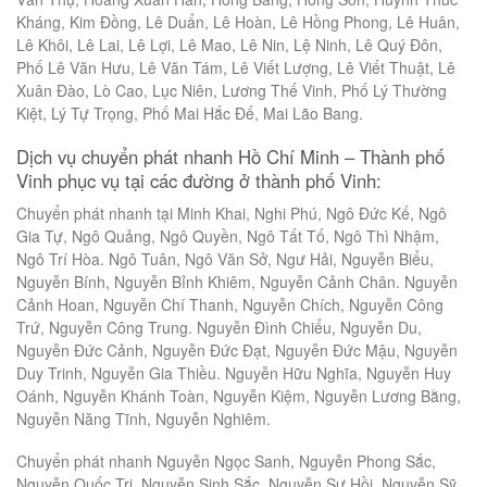
Kháng, Kim Đồng, Lê Duẩn, Lê Hoàn, Lê Hồng Phong, Lê Huân,
Lê Khôi, Lê Lai, Lê Lợi, Lê Mao, Lê Nin, Lệ Ninh, Lê Quý Đôn,
Phố Lê Văn Hưu, Lê Văn Tám, Lê Viết Lượng, Lê Viết Thuật, Lê
Xuân Đào, Lò Cao, Lục Niên, Lương Thế Vinh, Phố Lý Thường
Kiệt, Lý Tự Trọng, Phố Mai Hắc Đế, Mai Lão Bang.
Dịch vụ chuyển phát nhanh Hồ Chí Minh – Thành phố
Vinh phục vụ tại các đường ở thành phố Vinh:
Chuyển phát nhanh tại Minh Khai, Nghi Phú, Ngô Đức Kế, Ngô
Gia Tự, Ngô Quảng, Ngô Quyền, Ngô Tất Tố, Ngô Thì Nhậm,
Ngô Trí Hòa. Ngô Tuân, Ngô Văn Sở, Ngư Hải, Nguyễn Biểu,
Nguyễn Bính, Nguyễn Bỉnh Khiêm, Nguyễn Cảnh Chân. Nguyễn
Cảnh Hoan, Nguyễn Chí Thanh, Nguyễn Chích, Nguyễn Công
Trứ, Nguyễn Công Trung. Nguyễn Đình Chiểu, Nguyễn Du,
Nguyễn Đức Cảnh, Nguyễn Đức Đạt, Nguyễn Đức Mậu, Nguyễn
Duy Trinh, Nguyễn Gia Thiều. Nguyễn Hữu Nghĩa, Nguyễn Huy
Oánh, Nguyễn Khánh Toàn, Nguyễn Kiệm, Nguyễn Lương Bằng,
Nguyễn Năng Tĩnh, Nguyễn Nghiêm.
Chuyển phát nhanh Nguyễn Ngọc Sanh, Nguyễn Phong Sắc,
Nguyễn Quốc Trị, Nguyễn Sinh Sắc. Nguyễn Sư Hồi, Nguyễn Sỹ