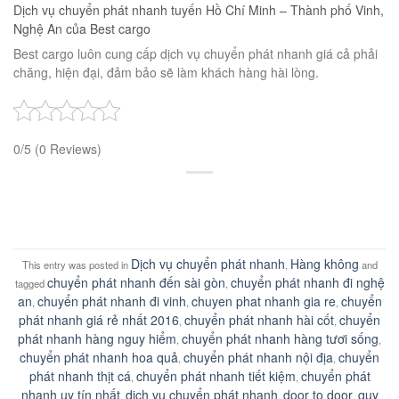
Dịch vụ chuyển phát nhanh tuyến Hồ Chí Minh – Thành phố Vinh,
Nghệ An của Best cargo
Best cargo luôn cung cấp dịch vụ chuyển phát nhanh giá cả phải
chăng, hiện đại, đảm bảo sẽ làm khách hàng hài lòng.
0/5
(0 Reviews)
Dịch vụ chuyển phát nhanh
Hàng không
This entry was posted in
,
and
chuyển phát nhanh đến sài gòn
chuyển phát nhanh đi nghệ
tagged
,
an
chuyển phát nhanh đi vinh
chuyen phat nhanh gia re
chuyển
,
,
,
phát nhanh giá rẻ nhất 2016
chuyển phát nhanh hài cốt
chuyển
,
,
phát nhanh hàng nguy hiểm
chuyển phát nhanh hàng tươi sống
,
,
chuyển phát nhanh hoa quả
chuyển phát nhanh nội địa
chuyển
,
,
phát nhanh thịt cá
chuyển phát nhanh tiết kiệm
chuyển phát
,
,
nhanh uy tín nhất
dịch vụ chuyển phát nhanh
door to door
quy
,
,
,