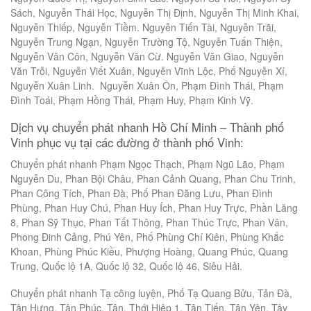
Sách, Nguyễn Thái Học, Nguyễn Thị Định, Nguyễn Thị Minh Khai,
Nguyễn Thiếp, Nguyễn Tiềm. Nguyễn Tiến Tài, Nguyễn Trãi,
Nguyễn Trung Ngạn, Nguyễn Trường Tộ, Nguyễn Tuấn Thiện,
Nguyễn Văn Côn, Nguyễn Văn Cừ. Nguyễn Văn Giao, Nguyễn
Văn Trỗi, Nguyễn Viết Xuân, Nguyễn Vĩnh Lộc, Phố Nguyễn Xí,
Nguyễn Xuân Linh. Nguyễn Xuân Ôn, Phạm Đình Thái, Phạm
Đình Toái, Phạm Hồng Thái, Phạm Huy, Phạm Kinh Vỹ.
Dịch vụ chuyển phát nhanh Hồ Chí Minh – Thành phố
Vinh phục vụ tại các đường ở thành phố Vinh:
Chuyển phát nhanh Phạm Ngọc Thạch, Phạm Ngũ Lão, Phạm
Nguyễn Du, Phan Bội Châu, Phan Cảnh Quang, Phan Chu Trinh,
Phan Công Tích, Phan Đà, Phố Phan Đăng Lưu, Phan Đình
Phùng, Phan Huy Chú, Phan Huy Ích, Phan Huy Trực, Phần Lăng
8, Phan Sỹ Thục, Phan Tất Thông, Phan Thúc Trực, Phan Vân,
Phong Đinh Cảng, Phú Yên, Phố Phùng Chí Kiên, Phùng Khắc
Khoan, Phùng Phúc Kiều, Phượng Hoàng, Quang Phúc, Quang
Trung, Quốc lộ 1A, Quốc lộ 32, Quốc lộ 46, Siêu Hải.
Chuyển phát nhanh Tạ công luyện, Phố Tạ Quang Bửu, Tản Đà,
Tân Hưng, Tân Phúc, Tân. Thới Hiệp 1, Tân Tiến, Tân Yên, Tây