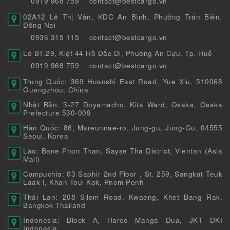
0919 968 759
contact@bestcargo.vn
02A12 Lê Thị Vân, KDC An Bình, Phường Trấn Biên,
Đồng Nai
0936 315 115
contact@bestcargo.vn
Lô B1.29, Kiệt 44 Hồ Đắc Di, Phường An Cựu, Tp. Huế
0919 968 759
contact@bestcargo.vn
Trung Quốc: 369 Huanshi East Road, Yue Xiu, 510068
Guangzhou, China
Nhật Bản: 3-27 Doyamacho, Kita Ward, Osaka, Osaka
Prefecture 530-009
Hàn Quốc: 86, Mareunnae-ro, Jung-gu, Jung-Gu, 04555
Seoul, Korea
Lào: Bane Phon Than, Sayse Tha District, Vientan (Asia
Mall)
Campuchia: 03 Saphir 2nd Floor , St. 259, Sangkat Teuk
Laak I, Khan Toul Kok, Pnom Penh
Thái Lan: 208 Silom Road, Kwaeng, Khet Bang Rak,
Bangkok Thailand
Indonesia: Block A, Harco Manga Dua, JKT DKI
Indonesia