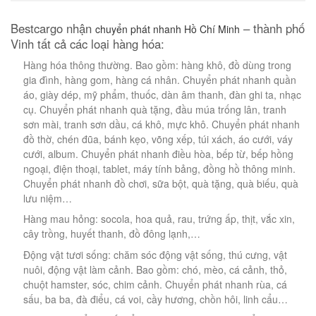
Bestcargo nhận
– thành phố
chuyển phát nhanh Hồ Chí Minh
Vinh tất cả các loại hàng hóa:
Hàng hóa thông thường. Bao gồm: hàng khô, đồ dùng trong
gia đình, hàng gom, hàng cá nhân. Chuyển phát nhanh quần
áo, giày dép, mỹ phẩm, thuốc, dàn âm thanh, đàn ghi ta, nhạc
cụ. Chuyển phát nhanh quà tặng, đầu múa trống lân, tranh
sơn mài, tranh sơn dầu, cá khô, mực khô. Chuyển phát nhanh
đồ thờ, chén đũa, bánh kẹo, võng xếp, túi xách, áo cưới, váy
cưới, album. Chuyển phát nhanh điều hòa, bếp từ, bếp hồng
ngoại, điện thoại, tablet, máy tính bảng, đồng hồ thông minh.
Chuyển phát nhanh đồ chơi, sữa bột, quà tặng, quà biếu, quà
lưu niệm…
Hàng mau hỏng: socola, hoa quả, rau, trứng ấp, thịt, vắc xin,
cây trồng, huyết thanh, đồ đông lạnh,…
Động vật tươi sống: chăm sóc động vật sống, thú cưng, vật
nuôi, động vật làm cảnh. Bao gồm: chó, mèo, cá cảnh, thỏ,
chuột hamster, sóc, chim cảnh. Chuyển phát nhanh rùa, cá
sấu, ba ba, đà điểu, cá voi, cầy hương, chồn hôi, linh cẩu…