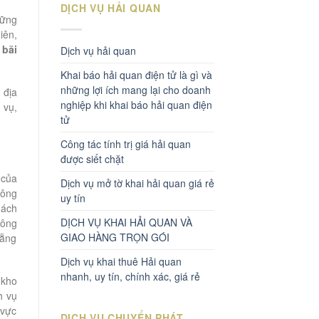
DỊCH VỤ HẢI QUAN
hững
iên,
 bãi
Dịch vụ hải quan
Khai báo hải quan điện tử là gì và
những lợi ích mang lại cho doanh
 địa
nghiệp khi khai báo hải quan điện
 vụ,
tử
Công tác tính trị giá hải quan
được siết chặt
 của
Dịch vụ mở tờ khai hải quan giá rẻ
công
uy tín
hách
DỊCH VỤ KHAI HẢI QUAN VÀ
công
GIAO HÀNG TRỌN GÓI
Nẵng
Dịch vụ khai thuê Hải quan
nhanh, uy tín, chính xác, giá rẻ
 kho
h vụ
 vực
DỊCH VỤ CHUYỂN PHÁT