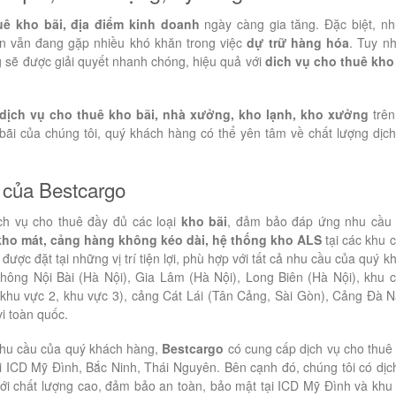
ê kho bãi, địa điểm kinh doanh
ngày càng gia tăng. Đặc biệt, n
n vẫn đang gặp nhiều khó khăn trong việc
dự trữ hàng hóa
. Tuy nh
sẽ được giải quyết nhanh chóng, hiệu quả với
dich vụ cho thuê kho
dịch vụ cho thuê kho bãi, nhà xưởng, kho lạnh, kho xưởng
trên
bãi của chúng tôi, quý khách hàng có thể yên tâm về chất lượng dịch
ẻ của Bestcargo
ch vụ cho thuê đầy đủ các loại
kho bãi
, đảm bảo đáp ứng nhu cầu
kho mát, cảng hàng không kéo dài, hệ thống kho ALS
tại các khu 
được đặt tại những vị trí tiện lợi, phù hợp với tất cả nhu cầu của quý k
ông Nội Bài (Hà Nội), Gia Lâm (Hà Nội), Long Biên (Hà Nội), khu 
khu vực 2, khu vực 3), cảng Cát Lái (Tân Cảng, Sài Gòn), Cảng Đà 
i toàn quốc.
hu cầu của quý khách hàng,
Bestcargo
có cung cấp dịch vụ cho thuê
i ICD Mỹ Đình, Bắc Ninh, Thái Nguyên. Bên cạnh đó, chúng tôi có dịc
u với chất lượng cao, đảm bảo an toàn, bảo mật tại ICD Mỹ Đình và khu