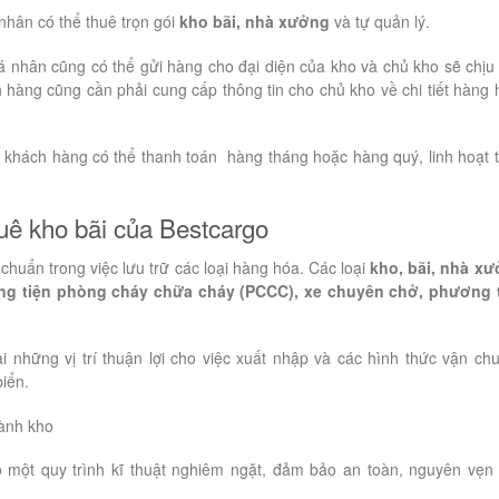
nhân có thể thuê trọn gói
kho bãi, nhà xưởng
và tự quản lý.
á nhân cũng có thể gửi hàng cho đại diện của kho và chủ kho sẽ chịu
 hàng cũng cần phải cung cấp thông tin cho chủ kho về chi tiết hàng 
ý khách hàng có thể thanh toán hàng tháng hoặc hàng quý, linh hoạt 
huê kho bãi của Bestcargo
u chuẩn trong việc lưu trữ các loại hàng hóa. Các loại
kho, bãi, nhà x
g tiện phòng cháy chữa cháy (PCCC), xe chuyên chở, phương 
ại những vị trí thuận lợi cho việc xuất nhập và các hình thức vận ch
iển.
hành kho
 một quy trình kĩ thuật nghiêm ngặt, đảm bảo an toàn, nguyên vẹn