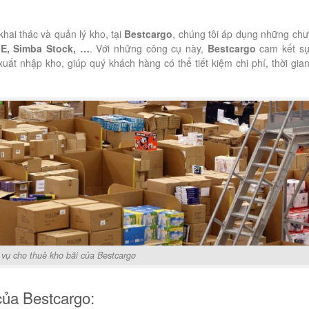
hai thác và quản lý kho, tại
Bestcargo
, chúng tôi áp dụng những ch
E, Simba Stock, …
. Với những công cụ này,
Bestcargo
cam kết s
uất nhập kho, giúp quý khách hàng có thể tiết kiệm chi phí, thời gian
 vụ cho thuê kho bãi của Bestcargo
của Bestcargo: