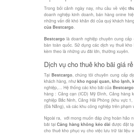
Trong bối cảnh ngày nay, nhu cầu về việc
thu
doanh nghiệp kinh doanh, bán hàng onine hiệ
những vấn đề khó khăn đó của quý khách hàng 
của Bestcargo
.
Bestcargo
là doanh nghiệp chuyên cung cấp
bàn toàn quốc. Sử dụng các dịch vụ thuê kho 
kèm theo là những ưu đãi lớn, thường xuyên.
Dịch vụ cho thuê kho bãi giá r
Tại
Bestcargo
, chúng tôi chuyên cung cấp dị
khách hàng, như
kho ngoại quan, kho lạnh, 
nghiệp,… Hệ thống các kho bãi của
Bestcargo
hàng : Cảng cạn (ICD) Mỹ Đình, Cảng hàng kh
nghiệp Bắc Ninh, Cảng Hải Phòng (khu vực 1, 
(Đà Nẵng), và các khu công nghiệp trên phạm v
Ngoài ra, với mong muốn đáp ứng hoàn hảo n
bãi tại
Cảng hàng không kéo dài
được đặt tạ
cho thuê kho phục vụ cho việc lưu trữ tài liệ