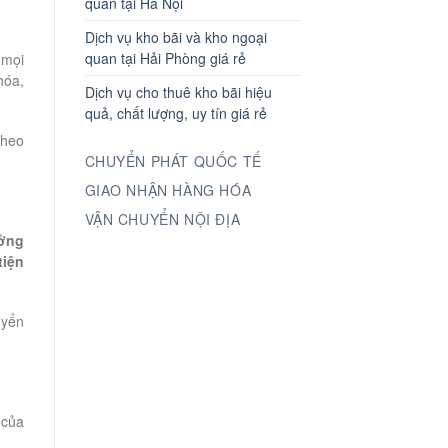
quan tại Hà Nội
Dịch vụ kho bãi và kho ngoại
quan tại Hải Phòng giá rẻ
 mọi
hóa,
Dịch vụ cho thuê kho bãi hiệu
quả, chất lượng, uy tín giá rẻ
theo
CHUYỂN PHÁT QUỐC TẾ
GIAO NHẬN HÀNG HÓA
VẬN CHUYỂN NỘI ĐỊA
ưởng
tiện
uyển
 của