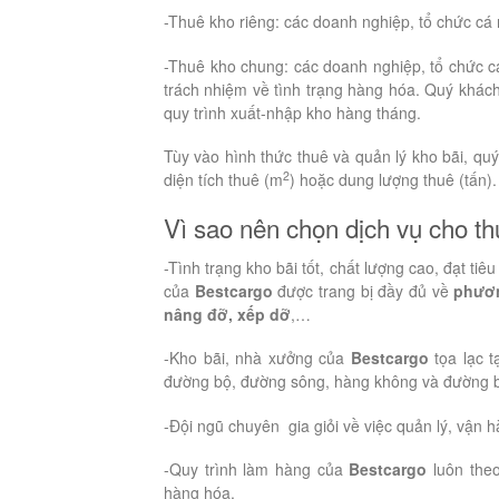
-Thuê kho riêng: các doanh nghiệp, tổ chức cá 
-Thuê kho chung: các doanh nghiệp, tổ chức c
trách nhiệm về tình trạng hàng hóa. Quý khách
quy trình xuất-nhập kho hàng tháng.
Tùy vào hình thức thuê và quản lý kho bãi, qu
2
diện tích thuê (m
) hoặc dung lượng thuê (tấn).
Vì sao nên chọn dịch vụ cho t
-Tình trạng kho bãi tốt, chất lượng cao, đạt tiê
của
Bestcargo
được trang bị đầy đủ về
phươn
nâng đỡ, xếp dỡ
,…
-Kho bãi, nhà xưởng của
Bestcargo
tọa lạc t
đường bộ, đường sông, hàng không và đường b
-Đội ngũ chuyên gia giỏi về việc quản lý, vận 
-Quy trình làm hàng của
Bestcargo
luôn theo
hàng hóa.