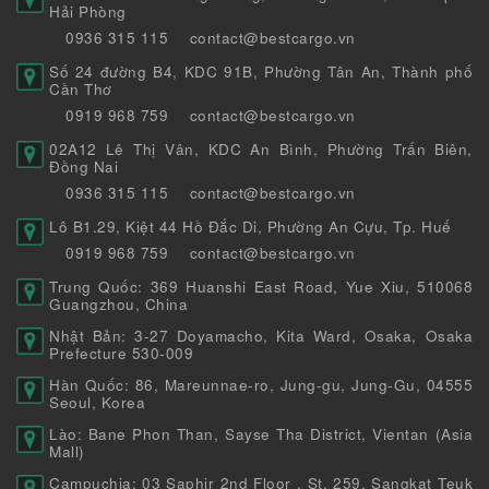
Hải Phòng
0936 315 115
contact@bestcargo.vn
Số 24 đường B4, KDC 91B, Phường Tân An, Thành phố
Cần Thơ
0919 968 759
contact@bestcargo.vn
02A12 Lê Thị Vân, KDC An Bình, Phường Trấn Biên,
Đồng Nai
0936 315 115
contact@bestcargo.vn
Lô B1.29, Kiệt 44 Hồ Đắc Di, Phường An Cựu, Tp. Huế
0919 968 759
contact@bestcargo.vn
Trung Quốc: 369 Huanshi East Road, Yue Xiu, 510068
Guangzhou, China
Nhật Bản: 3-27 Doyamacho, Kita Ward, Osaka, Osaka
Prefecture 530-009
Hàn Quốc: 86, Mareunnae-ro, Jung-gu, Jung-Gu, 04555
Seoul, Korea
Lào: Bane Phon Than, Sayse Tha District, Vientan (Asia
Mall)
Campuchia: 03 Saphir 2nd Floor , St. 259, Sangkat Teuk