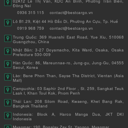
02A12 Lê Thị Vân, KDC An Bình, Phường Trấn Biên,
Đồng Nai
0936 315 115
contact@bestcargo.vn
Lô B1.29, Kiệt 44 Hồ Đắc Di, Phường An Cựu, Tp. Huế
0919 968 759
contact@bestcargo.vn
Trung Quốc: 369 Huanshi East Road, Yue Xiu, 510068
Guangzhou, China
Nhật Bản: 3-27 Doyamacho, Kita Ward, Osaka, Osaka
Prefecture 530-009
Hàn Quốc: 86, Mareunnae-ro, Jung-gu, Jung-Gu, 04555
Seoul, Korea
Lào: Bane Phon Than, Sayse Tha District, Vientan (Asia
Mall)
Campuchia: 03 Saphir 2nd Floor , St. 259, Sangkat Teuk
Laak I, Khan Toul Kok, Pnom Penh
Thái Lan: 208 Silom Road, Kwaeng, Khet Bang Rak,
Bangkok Thailand
Indonesia: Block A, Harco Manga Dua, JKT DKI
Indonesia
Myanmar: 190, Bogalay Zay St, Yangon, Myanmar