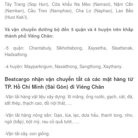
Tây Trang (Sop Hun), Cửa khẩu Na Mèo (Namsoi), Nậm Cắn
(Namkan), Cầu Treo (Namphao), Cha Lo (Naphao), Lao Bảo
(Huoi Kak’i).
Và vận chuyển đường bộ đến 5 quận và 4 huyện trên khắp
thành phố Viêng Chăn:
-5 quận: Chantabuly, Sikhottabong, Xaysetha, Sisattanak,
Hadxaifong.
-4 huyện: Mayparkngum, Naxaithong, Sangthong, Xaythany.
Bestcargo nhận vận chuyển tất cả các mặt hàng từ
TP. Hồ Chí Minh (Sài Gòn) đi Viêng Chăn
-Vận tải hàng vật liệu xây dựng: Xi măng, ống nước, gạch, cát, đá,
sắt thép, thạch cao, đồ nội thất, …
-Vận tải hàng nông sản: Gạo, lúa, lạc, dưa hấu, thanh long, nho,
ngô (bắp), bột mỳ, rau củ quả tươi, ….
-Vận tải cây, con giống.