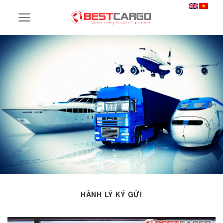
Skip
to
content
HÀNH LÝ KÝ GỬI