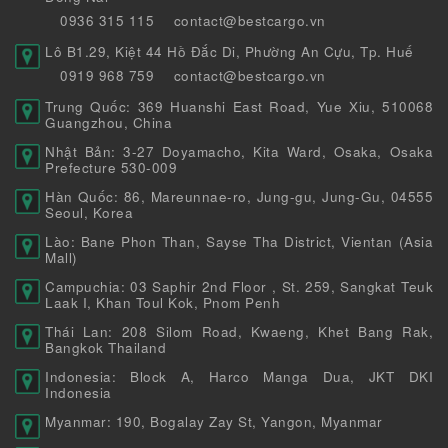
0936 315 115
contact@bestcargo.vn
Lô B1.29, Kiệt 44 Hồ Đắc Di, Phường An Cựu, Tp. Huế
0919 968 759
contact@bestcargo.vn
Trung Quốc: 369 Huanshi East Road, Yue Xiu, 510068
Guangzhou, China
Nhật Bản: 3-27 Doyamacho, Kita Ward, Osaka, Osaka
Prefecture 530-009
Hàn Quốc: 86, Mareunnae-ro, Jung-gu, Jung-Gu, 04555
Seoul, Korea
Lào: Bane Phon Than, Sayse Tha District, Vientan (Asia
Mall)
Campuchia: 03 Saphir 2nd Floor , St. 259, Sangkat Teuk
Laak I, Khan Toul Kok, Pnom Penh
Thái Lan: 208 Silom Road, Kwaeng, Khet Bang Rak,
Bangkok Thailand
Indonesia: Block A, Harco Manga Dua, JKT DKI
Indonesia
Myanmar: 190, Bogalay Zay St, Yangon, Myanmar