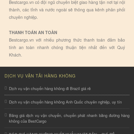
Bestcargo.vn có đội ngũ chuyên biệt giao hàng tận nơi tại nội
thành, các tỉnh và nước ngoài sẽ thông qua kênh phân phối
chuyên nghiệp.
THANH TOÁN AN TOÀN
Bestcargo.vn với nhiếu phương thức thanh toán đảm bảo
tính an toàn nhanh chóng thuận tiện nhất đến với Quý
Khách.
DỊCH VỤ VẬN TẢI HÀNG KHÔNG
Dịch vụ vận chuyển hàng không đi Brazil giá rẻ
Dịch vụ vận chuyển hàng không Anh Quốc chuyên nghiệp, uy tín
Bảng giá dịch vụ vận chuyển, chuyển phát nhanh bằng đường hàng
không của BestCargo