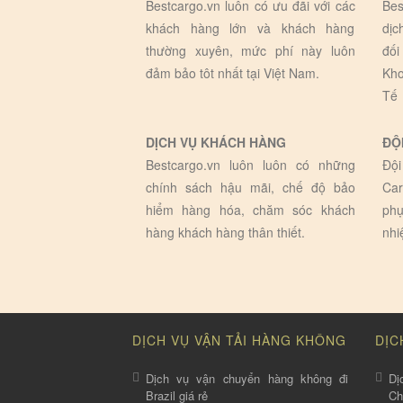
Bestcargo.vn luôn có ưu đãi với các
Bes
khách hàng lớn và khách hàng
dịc
thường xuyên, mức phí này luôn
đối
đảm bảo tôt nhất tại Việt Nam.
Kho
Tế
DỊCH VỤ KHÁCH HÀNG
ĐỘ
Bestcargo.vn luôn luôn có những
Đội
chính sách hậu mãi, chế độ bảo
Car
hiểm hàng hóa, chăm sóc khách
phụ
hàng khách hàng thân thiết.
nhi
DỊCH VỤ VẬN TẢI HÀNG KHÔNG
DỊC
Dịch vụ vận chuyển hàng không đi
Dị
Brazil giá rẻ
C