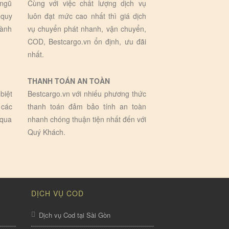
 ngũ
Cùng với việc chất lượng dịch vụ
 quy
luôn đạt mức cao nhất thì giá dịch
hành
vụ chuyển phát nhanh, vận chuyển,
COD, Bestcargo.vn ổn định, ưu đãi
nhất.
THANH TOÁN AN TOÀN
biệt
Bestcargo.vn với nhiếu phương thức
 các
thanh toán đảm bảo tính an toàn
 qua
nhanh chóng thuận tiện nhất đến với
Quý Khách.
DỊCH VỤ COD
Dịch vụ Cod tại Sài Gòn