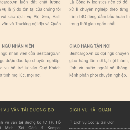
tcargo.vn luôn đặt chất lượng
Là Công ty logistics nên có đội
h vụ là lý do tồn tại của chúng tôi
xử lí chuyên nghiệp theo từng
 với các dịch vụ Air, Sea, Rail,
trình ISO riêng đảm bảo hoàn t
 vận và Trucking nội địa và Quốc
trong thời gian ngắn nhất.
I NGŨ NHÂN VIÊN
GIAO HÀNG TẬN NƠI
 ngũ nhân viên của Bestcargo.vn
Bestcargo.vn có đội ngũ chuyên 
go được đào tạo chuyên nghiệp,
giao hàng tận nơi tại nội thành,
c vụ hỗ trợ tư vấn Quý Khách
tỉnh và nước ngoài sẽ thông
ệt tình mọi lúc, mọi nơi.
kênh phân phối chuyên nghiệp.
H VỤ VẬN TẢI ĐƯỜNG BỘ
DỊCH VỤ HẢI QUAN
ch vụ vận tải đường bộ từ TP. Hồ
Dịch vụ Cod tại Sài Gòn
hí Minh (Sài Gòn) đi Kampot