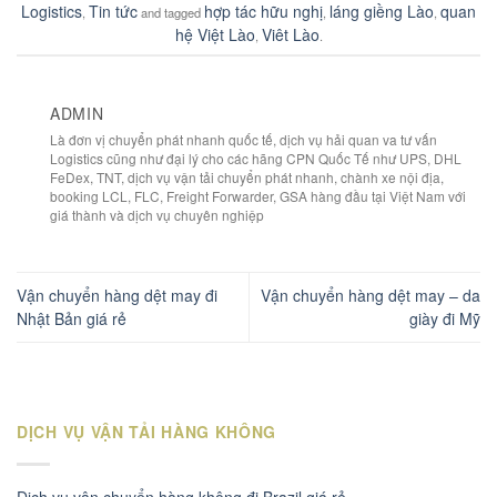
Logistics
Tin tức
hợp tác hữu nghị
láng giềng Lào
quan
,
and tagged
,
,
hệ Việt Lào
Viêt Lào
,
.
ADMIN
Là đơn vị chuyển phát nhanh quốc tế, dịch vụ hải quan va tư vấn
Logistics cũng như đại lý cho các hãng CPN Quốc Tế như UPS, DHL
FeDex, TNT, dịch vụ vận tải chuyển phát nhanh, chành xe nội địa,
booking LCL, FLC, Freight Forwarder, GSA hàng đầu tại Việt Nam với
giá thành và dịch vụ chuyên nghiệp
Vận chuyển hàng dệt may đi
Vận chuyển hàng dệt may – da
Nhật Bản giá rẻ
giày đi Mỹ
DỊCH VỤ VẬN TẢI HÀNG KHÔNG