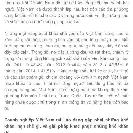
Lào như Hội DN Việt Nam đầu tư tại Lào, tổng hội, thành/tỉnh hội
người Việt Nam đã được thành lập hầu hết trên các địa phương
cũng là cầu nối tốt cho các DN trong nước đến với thị trường Lào
và vươn tới các nước láng giềng của Lào.
Những mặt hàng xuất khẩu chủ yếu của Việt Nam sang Lào là
xăng dầu, sắt thép, phương tiện vận tải, phụ tùng, máy móc, thiết
bị dụng cụ phụ tùng, than đá, rau quả, hàng dệt may, dây điện và
dây cáp điện. Trong đó, nổi bật là xăng dầu và sắt thép, chiếm tỷ
trọng lớn trong tổng kim ngạch xuất khẩu của Việt Nam sang Lào,
năm 2011 là 42,4%, năm 2012 là 49%, năm 2013 là 45,58%, 9
tháng năm 2014 là 41,51%. Hàng nhập khẩu từ Lào chủ yếu là gỗ
và các sản phẩm gỗ, chiếm khoảng 65-70% kim ngạch Việt Nam
nhập khẩu từ Lào. Phải nói rằng, người tiêu dùng Lào rất ưa
chuộng hàng hóa Việt Nam, chất lượng mẫu mã không thua kém
gì hàng hóa của Thái Lan, Trung Quốc. Tuy nhiên, một số mặt
hàng chưa được chú trọng in ấn thông tin về hàng hóa trên bao
bì.
Doanh nghiệp Việt Nam tại Lào đang gặp phải những khó
khăn, hạn chế gì, và giải pháp khắc phục những khó khăn
đó