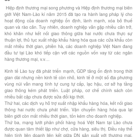
Hiệp định thương mại song phương và Hiệp định thương mại biên
giới Việt Nam-Lào kí năm 2015 đã tạo ra hành lang pháp lý cho
hoạt động của doanh nghiệp ổn định, lành mạnh, xóa bỏ thuế
quan và rào cản. Tuy nhiên, doanh nghiệp vẫn gặp nhiều cản trở,
khó khăn như kết nối giao thông giữa hai nước chưa thực sự
thuận lợi, thủ tục xuất nhập khẩu hàng hóa qua các cửa khẩu còn
mất nhiều thời gian, phiền hà, các doanh nghiệp Việt Nam đang
đầu tư tại Lào khó tiếp cận với các nguồn vốn vay từ các ngân
hàng thương mại, v.v…
Kinh tế Lào tuy đã phát triển mạnh, GDP tăng ổn định trong thời
gian dài nhưng nền kinh tế còn nhỏ, kinh tế ở một số địa phương
vùng núi vẫn mang tính tự cung tự cấp, lạc hậu, cơ sở hạ tầng
giao thông kém phát triển. Luật pháp, cơ chế chính sách còn
nhiều bất cập chưa được sửa đổi kịp thời.
Thứ hai, các dịch vụ hỗ trợ xuất nhập khẩu hàng hóa, kết nối giao
thông hai nước chưa phát triển. Vận chuyển hàng hóa qua lại
biên giới còn mất nhiều thời gian, tốn kém cho doanh nghiệp.
Thứ ba, mạng lưới phân phối hàng hoá Việt Nam tại Lào chưa
được quan tâm thiết lập như chợ, cửa hàng, siêu thị. Điều này thể
hiện tính liên doanh liên kết giữa DN sản xuất với thương mại,