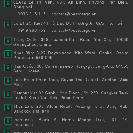
02A12 Lê Thị Vân, KDC An Bình, Phường Trấn Biên,
Đồng Nai
0936 315 115
contact@bestcargo.vn
Lô B1.29, Kiệt 44 Hồ Đắc Di, Phường An Cựu, Tp. Huế
0919 968 759
contact@bestcargo.vn
Trung Quốc: 369 Huanshi East Road, Yue Xiu, 510068
Guangzhou, China
Nhật Bản: 3-27 Doyamacho, Kita Ward, Osaka, Osaka
Prefecture 530-009
Hàn Quốc: 86, Mareunnae-ro, Jung-gu, Jung-Gu, 04555
Seoul, Korea
Lào: Bane Phon Than, Sayse Tha District, Vientan (Asia
Mall)
Campuchia: 03 Saphir 2nd Floor , St. 259, Sangkat Teuk
Laak I, Khan Toul Kok, Pnom Penh
Thái Lan: 208 Silom Road, Kwaeng, Khet Bang Rak,
Bangkok Thailand
Indonesia: Block A, Harco Manga Dua, JKT DKI
Indonesia
Myanmar: 190, Bogalay Zay St, Yangon, Myanmar