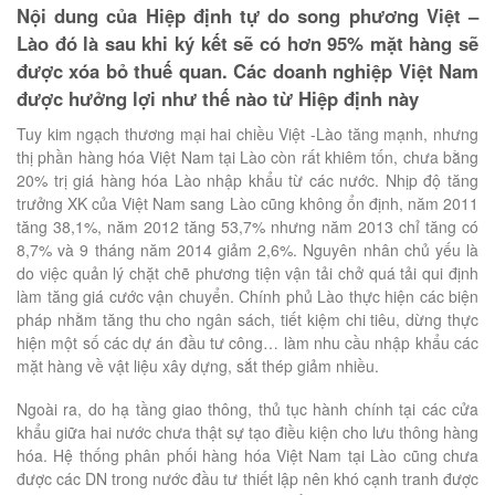
Nội dung của Hiệp định tự do song phương Việt –
Lào đó là sau khi ký kết sẽ có hơn 95% mặt hàng sẽ
được xóa bỏ thuế quan. Các doanh nghiệp Việt Nam
được hưởng lợi như thế nào từ Hiệp định này
Tuy kim ngạch thương mại hai chiều Việt -Lào tăng mạnh, nhưng
thị phần hàng hóa Việt Nam tại Lào còn rất khiêm tốn, chưa bằng
20% trị giá hàng hóa Lào nhập khẩu từ các nước. Nhịp độ tăng
trưởng XK của Việt Nam sang Lào cũng không ổn định, năm 2011
tăng 38,1%, năm 2012 tăng 53,7% nhưng năm 2013 chỉ tăng có
8,7% và 9 tháng năm 2014 giảm 2,6%. Nguyên nhân chủ yếu là
do việc quản lý chặt chẽ phương tiện vận tải chở quá tải qui định
làm tăng giá cước vận chuyển. Chính phủ Lào thực hiện các biện
pháp nhằm tăng thu cho ngân sách, tiết kiệm chi tiêu, dừng thực
hiện một số các dự án đầu tư công… làm nhu cầu nhập khẩu các
mặt hàng về vật liệu xây dựng, sắt thép giảm nhiều.
Ngoài ra, do hạ tầng giao thông, thủ tục hành chính tại các cửa
khẩu giữa hai nước chưa thật sự tạo điều kiện cho lưu thông hàng
hóa. Hệ thống phân phối hàng hóa Việt Nam tại Lào cũng chưa
được các DN trong nước đầu tư thiết lập nên khó cạnh tranh được