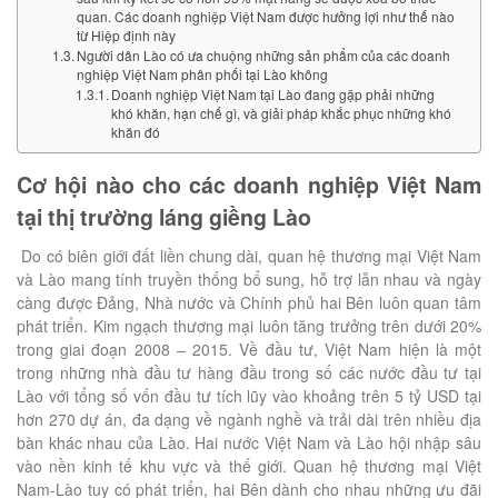
quan. Các doanh nghiệp Việt Nam được hưởng lợi như thế nào
từ Hiệp định này
Người dân Lào có ưa chuộng những sản phẩm của các doanh
nghiệp Việt Nam phân phối tại Lào không
Doanh nghiệp Việt Nam tại Lào đang gặp phải những
khó khăn, hạn chế gì, và giải pháp khắc phục những khó
khăn đó
C
ơ hội
nào
cho các doanh nghiệp Việt Nam
tại thị trường
láng giềng
Lào
Do có biên giới đất liền chung dài, quan hệ thương mại Việt Nam
và Lào mang tính truyền thống bổ sung, hỗ trợ lẫn nhau và ngày
càng được Đảng, Nhà nước và Chính phủ hai Bên luôn quan tâm
phát triển. Kim ngạch thương mại luôn tăng trưởng trên dưới 20%
trong giai đoạn 2008 – 2015. Về đầu tư, Việt Nam hiện là một
trong những nhà đầu tư hàng đầu trong số các nước đầu tư tại
Lào với tổng số vốn đầu tư tích lũy vào khoảng trên 5 tỷ USD tại
hơn 270 dự án, đa dạng về ngành nghề và trải dài trên nhiều địa
bàn khác nhau của Lào. Hai nước Việt Nam và Lào hội nhập sâu
vào nền kinh tế khu vực và thế giới. Quan hệ thương mại Việt
Nam-Lào tuy có phát triển, hai Bên dành cho nhau những ưu đãi