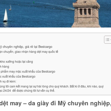
 chuyên nghiệp, giá rẻ tại Bestcargo
vận chuyển, giao nhận hàng dệt may quốc tế
 kho xưởng hoặc tại cảng
ch hàng
ản phẩm may mặc xuất khẩu của Bestcargo
c xuất khẩu của Bestcargo
h vụ đi kèm:
úng tôi cam kết mang lại sự hài lòng cho quý khách. Bất kì ở đâu, khi nào, quý
lạc 24/24 để được chúng tôi tư vấn cụ thể.
dệt may – da giày
đi Mỹ
chuyên nghiệp