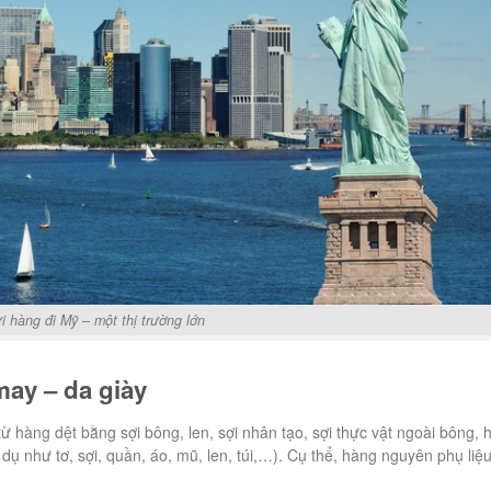
i hàng đi Mỹ – một thị trường lớn
may – da giày
 hàng dệt bằng sợi bông, len, sợi nhân tạo, sợi thực vật ngoài bông, 
ơ. (Ví dụ như tơ, sợi, quần, áo, mũ, len, túi,…). Cụ thể, hàng nguyên phụ liệ