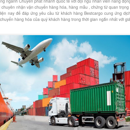
ng ngành Chuyển phát nhanh quốc tế với đội ngũ nhân viên năng độn
i chuyên nhận vận chuyển hàng hóa, hàng mẫu , chứng từ quan trọng
 Hiện nay để đáp ứng yêu cầu từ khách hàng Bestcargo cung ứng dịc
 chuyển hàng hóa của quý khách hàng trong thời gian ngắn nhất với gi