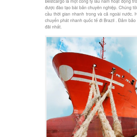
Bestcargo
là một công ty lâu năm hoạt động tro
được đào tạo bài bản chuyên nghiệp. Chúng tô
cầu thời gian nhanh trong và cả ngoài nước.
chuyển phát nhanh quốc tế đi Brazil . Đảm bảo
đãi nhất.