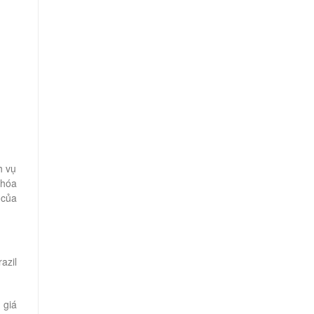
h vụ
 hóa
 của
azil
 giá