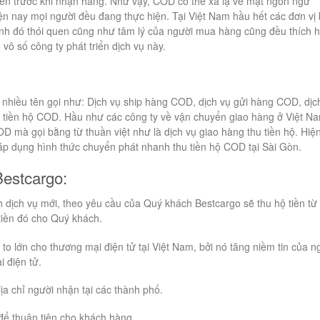
tiền trước khi nhận hàng. Như vậy, COD có thể xa lạ về mặt ngôn ngữ
ện nay mọi người đều đang thực hiện. Tại Việt Nam hầu hết các đơn vị
nh đó thói quen cũng như tâm lý của người mua hàng cũng đều thích h
 vô số công ty phát triển dịch vụ này.
 nhiều tên gọi như: Dịch vụ ship hàng COD, dịch vụ gửi hàng COD, dịc
 tiền hộ COD. Hầu như các công ty về vận chuyển giao hàng ở Việt N
D mà gọi bằng từ thuần việt như là dịch vụ giao hàng thu tiền hộ. Hiệ
 áp dụng hình thức chuyển phát nhanh thu tiền hộ COD tại Sài Gòn.
Bestcargo:
h dịch vụ mới, theo yêu cầu của Quý khách Bestcargo sẽ thu hộ tiền từ
tiền đó cho Quý khách.
ị to lớn cho thương mại điện tử tại Việt Nam, bởi nó tăng niềm tin của n
 điện tử.
a chỉ người nhận tại các thành phố.
để thuận tiện cho khách hàng.