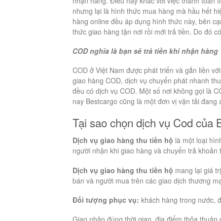
nhận hàng. Điều này khác với việc thanh toán 
nhưng lại là hình thức mua hàng mà hầu hết hi
hàng online đều áp dụng hình thức này, bên cạ
thức giao hàng tận nơi rồi mới trả tiền. Do đó có
COD nghĩa là bạn sẽ trả tiền khi nhận hàng
COD ở Việt Nam được phát triển và gắn liền với
giao hàng COD, dịch vụ chuyển phát nhanh thu
đều có dịch vụ COD. Một số nơi không gọi là CO
nay Bestcargo cũng là một đơn vị vận tải đang
Tại sao chọn dịch vụ Cod của 
Dịch vụ giao hàng thu tiền hộ
là một loại hìn
người nhận khi giao hàng và chuyển trả khoản 
Dịch vụ giao hàng thu tiền hộ
mang lại giá tr
bán và người mua trên các giao dịch thương mại
Đối tượng phục vụ:
khách hàng trong nước, đị
Giao nhận đúng thời gian, địa điểm thỏa thuận 