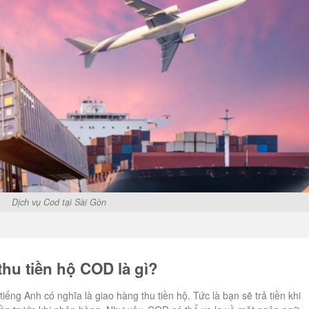
Dịch vụ Cod tại Sài Gòn
hu tiền hộ COD là gì?
tiếng Anh có nghĩa là giao hàng thu tiền hộ. Tức là bạn sẽ trả tiền khi