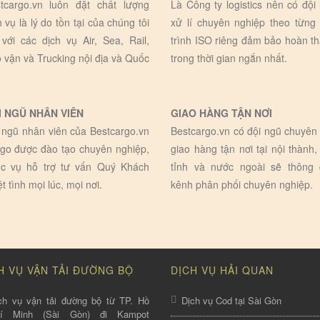
tcargo.vn luôn đặt chất lượng
Là Công ty logistics nên có đội
h vụ là lý do tồn tại của chúng tôi
xử lí chuyên nghiệp theo từng
 với các dịch vụ Air, Sea, Rail,
trình ISO riêng đảm bảo hoàn t
 vận và Trucking nội địa và Quốc
trong thời gian ngắn nhất.
I NGŨ NHÂN VIÊN
GIAO HÀNG TẬN NƠI
 ngũ nhân viên của Bestcargo.vn
Bestcargo.vn có đội ngũ chuyên 
go được đào tạo chuyên nghiệp,
giao hàng tận nơi tại nội thành,
c vụ hỗ trợ tư vấn Quý Khách
tỉnh và nước ngoài sẽ thông
ệt tình mọi lúc, mọi nơi.
kênh phân phối chuyên nghiệp.
H VỤ VẬN TẢI ĐƯỜNG BỘ
DỊCH VỤ HẢI QUAN
ch vụ vận tải đường bộ từ TP. Hồ
Dịch vụ Cod tại Sài Gòn
hí Minh (Sài Gòn) đi Kampot