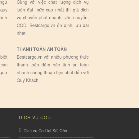
 ngũ
Cùng với việc chất lượng dịch vụ
 quy
luôn đạt mức cao nhất thì giá dịch
hành
vụ chuyển phát nhanh, vận chuyển,
COD, Bestcargo.vn ổn định, ưu đãi
nhất.
THANH TOÁN AN TOÀN
biệt
Bestcargo.vn với nhiếu phương thức
 các
thanh toán đảm bảo tính an toàn
 qua
nhanh chóng thuận tiện nhất đến với
Quý Khách.
DỊCH VỤ COD
Dịch vụ Cod tại Sài Gòn