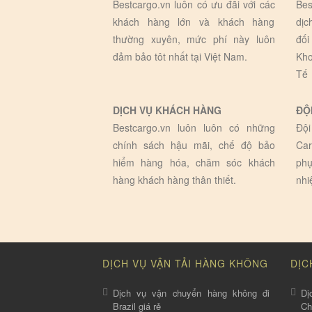
Bestcargo.vn luôn có ưu đãi với các
Bes
khách hàng lớn và khách hàng
dịc
thường xuyên, mức phí này luôn
đối
đảm bảo tôt nhất tại Việt Nam.
Kho
Tế
DỊCH VỤ KHÁCH HÀNG
ĐỘ
Bestcargo.vn luôn luôn có những
Đội
chính sách hậu mãi, chế độ bảo
Car
hiểm hàng hóa, chăm sóc khách
phụ
hàng khách hàng thân thiết.
nhi
DỊCH VỤ VẬN TẢI HÀNG KHÔNG
DỊC
Dịch vụ vận chuyển hàng không đi
Dị
Brazil giá rẻ
C