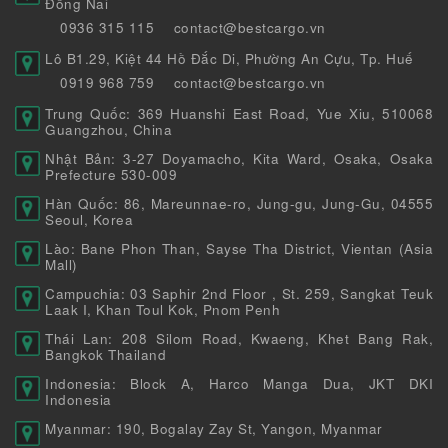
Đồng Nai
0936 315 115
contact@bestcargo.vn
Lô B1.29, Kiệt 44 Hồ Đắc Di, Phường An Cựu, Tp. Huế
0919 968 759
contact@bestcargo.vn
Trung Quốc: 369 Huanshi East Road, Yue Xiu, 510068
Guangzhou, China
Nhật Bản: 3-27 Doyamacho, Kita Ward, Osaka, Osaka
Prefecture 530-009
Hàn Quốc: 86, Mareunnae-ro, Jung-gu, Jung-Gu, 04555
Seoul, Korea
Lào: Bane Phon Than, Sayse Tha District, Vientan (Asia
Mall)
Campuchia: 03 Saphir 2nd Floor , St. 259, Sangkat Teuk
Laak I, Khan Toul Kok, Pnom Penh
Thái Lan: 208 Silom Road, Kwaeng, Khet Bang Rak,
Bangkok Thailand
Indonesia: Block A, Harco Manga Dua, JKT DKI
Indonesia
Myanmar: 190, Bogalay Zay St, Yangon, Myanmar