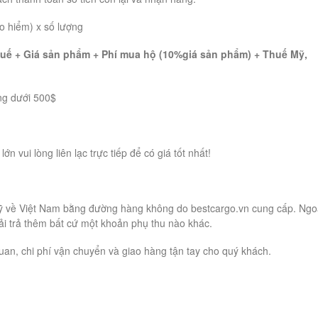
o hiểm) x số lượng
huế + Giá sản phẩm + Phí mua hộ (10%giá sản phẩm) + Thuế Mỹ,
ng dưới 500$
n vui lòng liên lạc trực tiếp để có giá tốt nhất!
Mỹ về Việt Nam bằng đường hàng không do bestcargo.vn cung cấp. Ngo
ải trả thêm bất cứ một khoản phụ thu nào khác.
uan, chi phí vận chuyển và giao hàng tận tay cho quý khách.