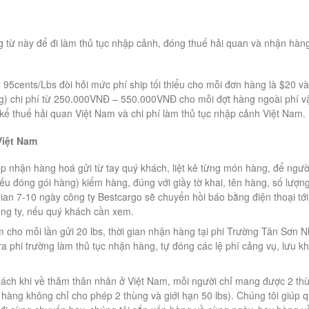
từ này để đi làm thủ tục nhập cảnh, đóng thuế hải quan và nhận hàng
 95cents/Lbs đòi hỏi mức phí ship tối thiểu cho mỗi đơn hàng là $20 và
g) chi phí từ 250.000VNĐ – 550.000VNĐ cho mỗi đợt hàng ngoài phí v
kể thuế hải quan Việt Nam và chi phí làm thủ tục nhập cảnh Việt Nam.
Việt Nam
p nhận hàng hoá gửi từ tay quý khách, liệt kê từng món hàng, để ngườ
hiếu đóng gói hàng) kiểm hàng, đúng với giầy tờ khai, tên hàng, số lượng
gian 7-10 ngày công ty Bestcargo sẽ chuyển hồi báo bằng điện thoại tới
công ty, nếu quý khách cần xem.
m cho mỗi lần gửi 20 lbs, thời gian nhận hàng tại phi Trường Tân Sơn N
a phi trường làm thủ tục nhận hàng, tự đóng các lệ phí cảng vụ, lưu k
ách khi về thăm thân nhân ở Việt Nam, mỗi người chỉ mang được 2 th
 hàng không chỉ cho phép 2 thùng và giới hạn 50 lbs). Chúng tôi giúp 