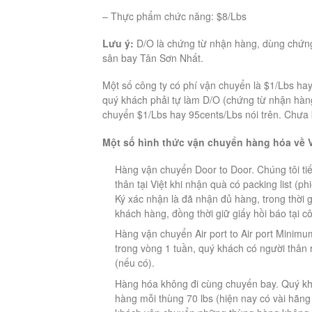
– Thực phẩm chức năng: $8/Lbs
Lưu ý:
D/O là chứng từ nhận hàng, dùng chứng 
sân bay Tân Sơn Nhất.
Một số công ty có phí vận chuyển là $1/Lbs hay
quý khách phải tự làm D/O (chứng từ nhận hàn
chuyển $1/Lbs hay 95cents/Lbs nói trên. Chưa 
Một số hình thức vận chuyển hàng hóa về 
Hàng vận chuyển Door to Door. Chúng tôi tiế
thân tại Việt khi nhận quà có packing list (p
Ký xác nhận là đã nhận đủ hàng, trong thời 
khách hàng, đồng thời giữ giấy hồi báo tại 
Hàng vận chuyển Air port to Air port Minimu
trong vòng 1 tuần, quý khách có người thân r
(nếu có).
Hàng hóa không đi cùng chuyến bay. Quý kh
hàng mỗi thùng 70 lbs (hiện nay có vài hãng