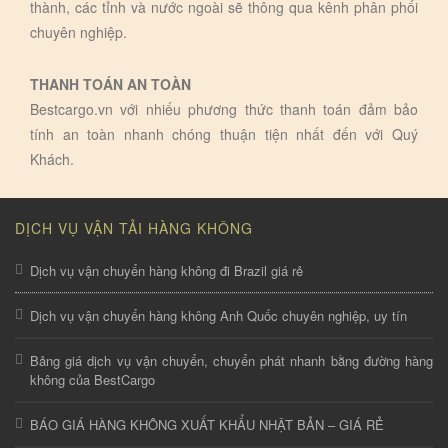
thành, các tỉnh và nước ngoài sẽ thông qua kênh phân phối
chuyên nghiệp.
THANH TOÁN AN TOÀN
Bestcargo.vn với nhiếu phương thức thanh toán đảm bảo
tính an toàn nhanh chóng thuận tiện nhất đến với Quý
Khách.
DỊCH VỤ VẬN TẢI HÀNG KHÔNG
Dịch vụ vận chuyển hàng không đi Brazil giá rẻ
Dịch vụ vận chuyển hàng không Anh Quốc chuyên nghiệp, uy tín
Bảng giá dịch vụ vận chuyển, chuyển phát nhanh bằng đường hàng
không của BestCargo
BÁO GIÁ HÀNG KHÔNG XUẤT KHẨU NHẬT BẢN – GIÁ RẺ