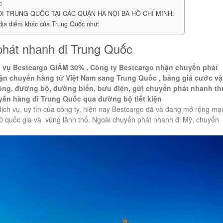
c
 TRUNG QUỐC TẠI CÁC QUẬN HÀ NỘI BÀ HỒ CHÍ MINH:
 địa điểm khác của Trung Quốc như:
hát nhanh đi Trung Quốc
 vụ Bestcargo GIẢM 30% , Công ty Bestcargo nhận chuyển phát
vận chuyển hàng từ Việt Nam sang Trung Quốc , bảng giá cước v
ng, đường bộ, đường biển, bưu điện, gửi chuyển phát nhanh th
uyển hàng đi Trung Quốc qua đường bộ tiết kiện
dịch vụ, uy tín của công ty, hiện nay Bestcargo đã và đang mở rộng mạ
0 quốc gia và vùng lãnh thổ. Ngoài chuyển phát nhanh đi Mỹ, chuyển