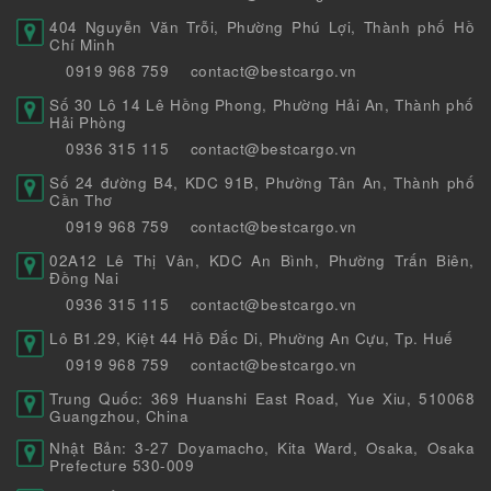
404 Nguyễn Văn Trỗi, Phường Phú Lợi, Thành phố Hồ
Chí Minh
0919 968 759
contact@bestcargo.vn
Số 30 Lô 14 Lê Hồng Phong, Phường Hải An, Thành phố
Hải Phòng
0936 315 115
contact@bestcargo.vn
Số 24 đường B4, KDC 91B, Phường Tân An, Thành phố
Cần Thơ
0919 968 759
contact@bestcargo.vn
02A12 Lê Thị Vân, KDC An Bình, Phường Trấn Biên,
Đồng Nai
0936 315 115
contact@bestcargo.vn
Lô B1.29, Kiệt 44 Hồ Đắc Di, Phường An Cựu, Tp. Huế
0919 968 759
contact@bestcargo.vn
Trung Quốc: 369 Huanshi East Road, Yue Xiu, 510068
Guangzhou, China
Nhật Bản: 3-27 Doyamacho, Kita Ward, Osaka, Osaka
Prefecture 530-009