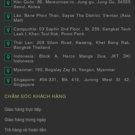
Hàn Quốc: 86, Mareunnae-ro, Jung-gu, Jung-Gu, 04555
Seoul, Korea
Lào: Bane Phon Than, Sayse Tha District, Vientan (Asia
Mall)
Campuchia: 03 Saphir 2nd Floor , St. 259, Sangkat Teuk
Laak I, Khan Toul Kok, Pnom Penh
Thái Lan: 208 Silom Road, Kwaeng, Khet Bang Rak,
Bangkok Thailand
Indonesia: Block A, Harco Manga Dua, JKT DKI
Indonesia
Myanmar: 190, Bogalay Zay St, Yangon, Myanmar
Singapore: #04-331, Blk 416, Jurong West St 42,
Singapore
CHĂM SÓC KHÁCH HÀNG
Giao hàng trực tiếp
Giao hàng trong ngày
Trả hàng và hoàn tiền