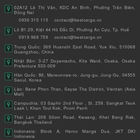
02A12 Lê Thị Vân, KDC An Bình, Phường Trấn Biên,
Đồng Nai
0936 315 115
contact@bestcargo.vn
Lô B1.29, Kiệt 44 Hồ Đắc Di, Phường An Cựu, Tp. Huế
0919 968 759
contact@bestcargo.vn
Trung Quốc: 369 Huanshi East Road, Yue Xiu, 510068
Guangzhou, China
Nhật Bản: 3-27 Doyamacho, Kita Ward, Osaka, Osaka
Prefecture 530-009
Hàn Quốc: 86, Mareunnae-ro, Jung-gu, Jung-Gu, 04555
Seoul, Korea
Lào: Bane Phon Than, Sayse Tha District, Vientan (Asia
Mall)
Campuchia: 03 Saphir 2nd Floor , St. 259, Sangkat Teuk
Laak I, Khan Toul Kok, Pnom Penh
Thái Lan: 208 Silom Road, Kwaeng, Khet Bang Rak,
Bangkok Thailand
Indonesia: Block A, Harco Manga Dua, JKT DKI
Indonesia