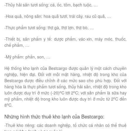
-Thủy hải sản tươi sống: cá, ốc, tôm, bạch tuộc, …
-Hoa quả, nông sản: hoa quả tươi, trái cây, rau củ quả, …
-Thực phẩm tươi sống: thịt gà, thịt lợn, thịt bò, …
-Thiết bị, sản phẩm y tế: dược phẩm, vác-xin, máy móc, thuốc,
chế phẩm, …
-Mỹ phẩm: phấn, son, …
Hệ thống kho lạnh của Bestcargo được quản lý một cách chuyên
nghiệp, hiện đại. Đối với mỗi mặt hàng, nhiệt độ trong kho của
Bestcargo được điều chỉnh ở các mức sao cho phù hợp. Đối với
hàng hóa là thực phẩm tươi sống, thủy hải sản, nhiệt độ trong kho
o
o
luôn được duy trì ở mức (-20)
C tới 2
C; với sản phẩm là sữa hay
o
mỹ phẩm, nhiệt độ trong kho luôn được duy trì ở mức từ 2
C đến
o
8
C.
Những hình thức thuê kho lạnh của Bestcargo:
-Thuê kho riêng: các doanh nghiệp, tổ chức cá nhân có thể thuê