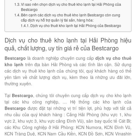
Vì sao nên chọn dịch vụ cho thuê kho lạnh tại Hải Phòng của
Bestcargo
Bên cạnh các dịch vụ cho thuê kho lạnh Bestcargo còn cung
cấp dịch vụ hỗ trợ quản lý tài sản, hàng hóa:
Dịch vụ cho thuê kho lạnh tại Hải Phòng của Bestcargo
Dịch vụ cho thuê kho lạnh tại Hải Phòng hiệu
quả, chất lượng, uy tín giá rẻ của Bestcargo
Bestcargo
là doanh nghiệp chuyên cung cấp
dịch vụ cho thuê
kho lạnh
trên địa bàn Hải Phòng và các tỉnh lân cận. Sử dụng
các dịch vụ thuê kho lạnh của chúng tôi, quý khách hàng có thể
yên tâm về chất lượng dịch vụ, kèm theo là những ưu đãi lớn,
thường xuyên.
Tại
Bestcargo
, chúng tôi chuyên cung cấp dịch vụ cho kho lạnh
tại các khu công nghiệp, … Hệ thống các kho lạnh của
Bestcargo
được đặt tại những vị trí tiện lợi, phù hợp với tất cả
nhu cầu của quý khách hàng : Cảng Hải Phòng (khu vực 1, khu
vực 2, khu vực 3, khu vực cảng Đình Vũ), sân bay quốc tế Cát Bi;
các Khu Công nghiệp ở Hải Phòng: KCN Numora, KCN Đình Vũ,
KCN Tràng Duệ, KCN Nam Cầu Kiền, KCN Đồ Sơn, KCN Vinashin