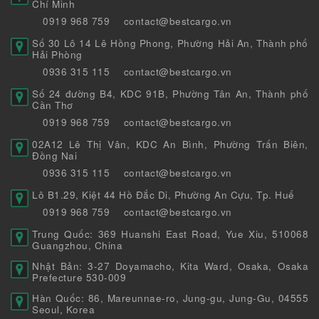
Chí Minh
0919 968 759
contact@bestcargo.vn
Số 30 Lô 14 Lê Hồng Phong, Phường Hải An, Thành phố
Hải Phòng
0936 315 115
contact@bestcargo.vn
Số 24 đường B4, KDC 91B, Phường Tân An, Thành phố
Cần Thơ
0919 968 759
contact@bestcargo.vn
02A12 Lê Thị Vân, KDC An Bình, Phường Trấn Biên,
Đồng Nai
0936 315 115
contact@bestcargo.vn
Lô B1.29, Kiệt 44 Hồ Đắc Di, Phường An Cựu, Tp. Huế
0919 968 759
contact@bestcargo.vn
Trung Quốc: 369 Huanshi East Road, Yue Xiu, 510068
Guangzhou, China
Nhật Bản: 3-27 Doyamacho, Kita Ward, Osaka, Osaka
Prefecture 530-009
Hàn Quốc: 86, Mareunnae-ro, Jung-gu, Jung-Gu, 04555
Seoul, Korea