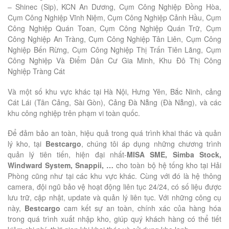
– Shinec (Sip), KCN An Dương, Cụm Công Nghiệp Đồng Hòa,
Cụm Công Nghiệp Vĩnh Niệm, Cụm Công Nghiệp Cảnh Hầu, Cụm
Công Nghiệp Quán Toan, Cụm Công Nghiệp Quán Trữ, Cụm
Công Nghiệp An Tràng, Cụm Công Nghiệp Tân Liên, Cụm Công
Nghiệp Bến Rừng, Cụm Công Nghiệp Thị Trấn Tiên Lãng, Cụm
Công Nghiệp Và Điểm Dân Cư Gia Minh, Khu Đô Thị Công
Nghiệp Tràng Cát
Và một số khu vực khác tại Hà Nội, Hưng Yên, Bắc Ninh, cảng
Cát Lái (Tân Cảng, Sài Gòn), Cảng Đà Nẵng (Đà Nẵng), và các
khu công nghiệp trên phạm vi toàn quốc.
Để đảm bảo an toàn, hiệu quả trong quá trình khai thác và quản
lý kho, tại
Bestcargo
, chúng tôi áp dụng những chương trình
quản lý tiên tiến, hiện đại nhất-
MISA SME, Simba Stock,
Windward System, Snappii, …
cho toàn bộ hệ tống kho tại Hải
Phòng cũng như tại các khu vực khác. Cùng với đó là hệ thông
camera, đội ngũ bảo vệ hoạt động liên tục 24/24, có số liệu được
lưu trữ, cập nhật, update và quản lý liên tục. Với những công cụ
này,
Bestcargo
cam kết sự an toàn, chính xác của hàng hóa
trong quá trình xuất nhập kho, giúp quý khách hàng có thể tiết