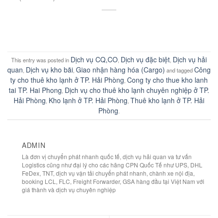
Dịch vụ CQ,CO
Dịch vụ đặc biệt
Dịch vụ hải
This entry was posted in
,
,
quan
Dịch vụ kho bãi
Giao nhận hàng hóa (Cargo)
Công
,
,
and tagged
ty cho thuê kho lạnh ở TP. Hải Phòng
Cong ty cho thue kho lanh
,
tai TP. Hai Phong
Dịch vụ cho thuê kho lạnh chuyên nghiệp ở TP.
,
Hải Phòng
Kho lạnh ở TP. Hải Phòng
Thuê kho lạnh ở TP. Hải
,
,
Phòng
.
ADMIN
Là đơn vị chuyển phát nhanh quốc tế, dịch vụ hải quan va tư vấn
Logistics cũng như đại lý cho các hãng CPN Quốc Tế như UPS, DHL
FeDex, TNT, dịch vụ vận tải chuyển phát nhanh, chành xe nội địa,
booking LCL, FLC, Freight Forwarder, GSA hàng đầu tại Việt Nam với
giá thành và dịch vụ chuyên nghiệp