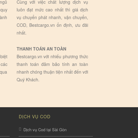
 ngũ
Cùng với việc chất lượng dịch vụ
 quy
luôn đạt mức cao nhất thì giá dịch
hành
vụ chuyển phát nhanh, vận chuyển,
COD, Bestcargo.vn ổn định, ưu đãi
nhất.
THANH TOÁN AN TOÀN
biệt
Bestcargo.vn với nhiếu phương thức
 các
thanh toán đảm bảo tính an toàn
 qua
nhanh chóng thuận tiện nhất đến với
Quý Khách.
DỊCH VỤ COD
Dịch vụ Cod tại Sài Gòn