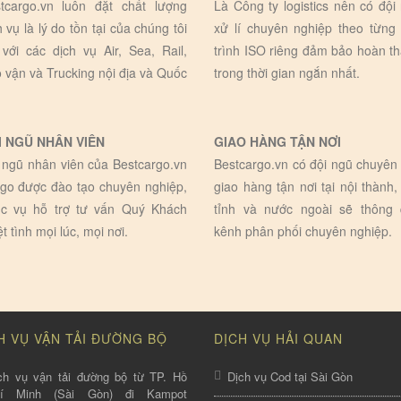
tcargo.vn luôn đặt chất lượng
Là Công ty logistics nên có đội
h vụ là lý do tồn tại của chúng tôi
xử lí chuyên nghiệp theo từng
 với các dịch vụ Air, Sea, Rail,
trình ISO riêng đảm bảo hoàn t
 vận và Trucking nội địa và Quốc
trong thời gian ngắn nhất.
I NGŨ NHÂN VIÊN
GIAO HÀNG TẬN NƠI
 ngũ nhân viên của Bestcargo.vn
Bestcargo.vn có đội ngũ chuyên 
go được đào tạo chuyên nghiệp,
giao hàng tận nơi tại nội thành,
c vụ hỗ trợ tư vấn Quý Khách
tỉnh và nước ngoài sẽ thông
ệt tình mọi lúc, mọi nơi.
kênh phân phối chuyên nghiệp.
H VỤ VẬN TẢI ĐƯỜNG BỘ
DỊCH VỤ HẢI QUAN
ch vụ vận tải đường bộ từ TP. Hồ
Dịch vụ Cod tại Sài Gòn
hí Minh (Sài Gòn) đi Kampot