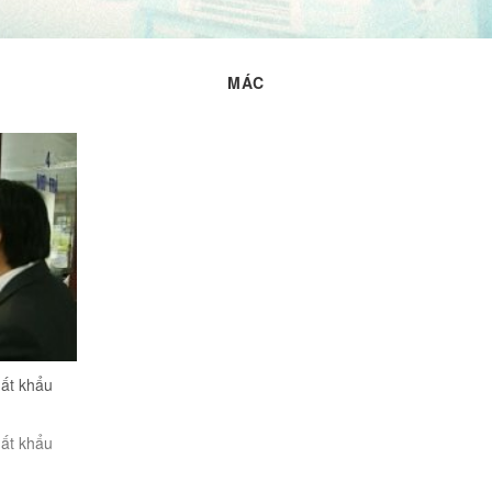
MÁC
ất khẩu
ất khẩu