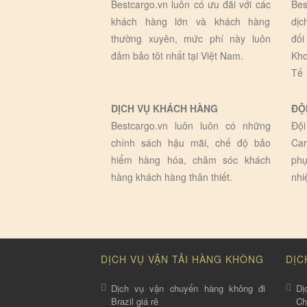
Bestcargo.vn luôn có ưu đãi với các
Bes
khách hàng lớn và khách hàng
dịc
thường xuyên, mức phí này luôn
đối
đảm bảo tôt nhất tại Việt Nam.
Kho
Tế
DỊCH VỤ KHÁCH HÀNG
ĐỘ
Bestcargo.vn luôn luôn có những
Đội
chính sách hậu mãi, chế độ bảo
Car
hiểm hàng hóa, chăm sóc khách
phụ
hàng khách hàng thân thiết.
nhi
DỊCH VỤ VẬN TẢI HÀNG KHÔNG
DỊC
Dịch vụ vận chuyển hàng không đi
Dị
Brazil giá rẻ
C