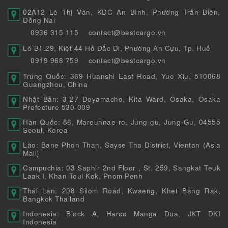
02A12 Lê Thị Vân, KDC An Bình, Phường Trấn Biên,
Đồng Nai
0936 315 115
contact@bestcargo.vn
Lô B1.29, Kiệt 44 Hồ Đắc Di, Phường An Cựu, Tp. Huế
0919 968 759
contact@bestcargo.vn
Trung Quốc: 369 Huanshi East Road, Yue Xiu, 510068
Guangzhou, China
Nhật Bản: 3-27 Doyamacho, Kita Ward, Osaka, Osaka
Prefecture 530-009
Hàn Quốc: 86, Mareunnae-ro, Jung-gu, Jung-Gu, 04555
Seoul, Korea
Lào: Bane Phon Than, Sayse Tha District, Vientan (Asia
Mall)
Campuchia: 03 Saphir 2nd Floor , St. 259, Sangkat Teuk
Laak I, Khan Toul Kok, Pnom Penh
Thái Lan: 208 Silom Road, Kwaeng, Khet Bang Rak,
Bangkok Thailand
Indonesia: Block A, Harco Manga Dua, JKT DKI
Indonesia