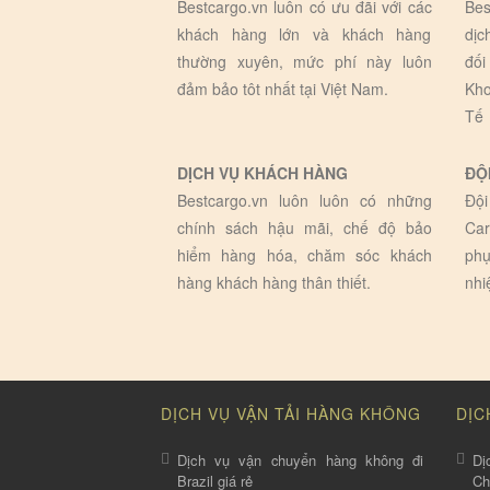
Bestcargo.vn luôn có ưu đãi với các
Bes
khách hàng lớn và khách hàng
dịc
thường xuyên, mức phí này luôn
đối
đảm bảo tôt nhất tại Việt Nam.
Kho
Tế
DỊCH VỤ KHÁCH HÀNG
ĐỘ
Bestcargo.vn luôn luôn có những
Đội
chính sách hậu mãi, chế độ bảo
Car
hiểm hàng hóa, chăm sóc khách
phụ
hàng khách hàng thân thiết.
nhi
DỊCH VỤ VẬN TẢI HÀNG KHÔNG
DỊC
Dịch vụ vận chuyển hàng không đi
Dị
Brazil giá rẻ
C