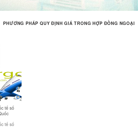
PHƯƠNG PHÁP QUY ĐỊNH GIÁ TRONG HỢP ĐỒNG NGOẠI
c tế số
Quốc
c tế số