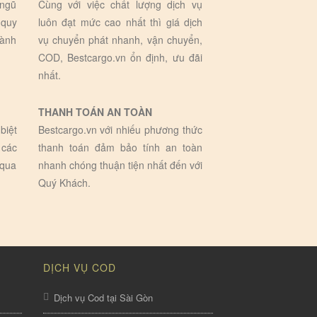
 ngũ
Cùng với việc chất lượng dịch vụ
 quy
luôn đạt mức cao nhất thì giá dịch
hành
vụ chuyển phát nhanh, vận chuyển,
COD, Bestcargo.vn ổn định, ưu đãi
nhất.
THANH TOÁN AN TOÀN
biệt
Bestcargo.vn với nhiếu phương thức
 các
thanh toán đảm bảo tính an toàn
 qua
nhanh chóng thuận tiện nhất đến với
Quý Khách.
DỊCH VỤ COD
Dịch vụ Cod tại Sài Gòn