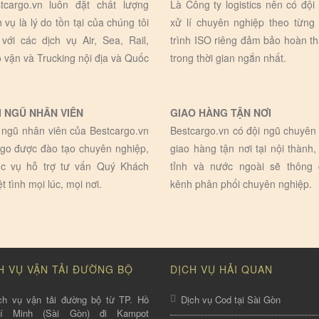
tcargo.vn luôn đặt chất lượng
Là Công ty logistics nên có đội
h vụ là lý do tồn tại của chúng tôi
xử lí chuyên nghiệp theo từng
 với các dịch vụ Air, Sea, Rail,
trình ISO riêng đảm bảo hoàn t
 vận và Trucking nội địa và Quốc
trong thời gian ngắn nhất.
I NGŨ NHÂN VIÊN
GIAO HÀNG TẬN NƠI
 ngũ nhân viên của Bestcargo.vn
Bestcargo.vn có đội ngũ chuyên 
go được đào tạo chuyên nghiệp,
giao hàng tận nơi tại nội thành,
c vụ hỗ trợ tư vấn Quý Khách
tỉnh và nước ngoài sẽ thông
ệt tình mọi lúc, mọi nơi.
kênh phân phối chuyên nghiệp.
H VỤ VẬN TẢI ĐƯỜNG BỘ
DỊCH VỤ HẢI QUAN
ch vụ vận tải đường bộ từ TP. Hồ
Dịch vụ Cod tại Sài Gòn
hí Minh (Sài Gòn) đi Kampot