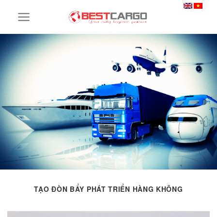
Skip
to
content
TẠO ĐÒN BẨY PHÁT TRIỂN HÀNG KHÔNG