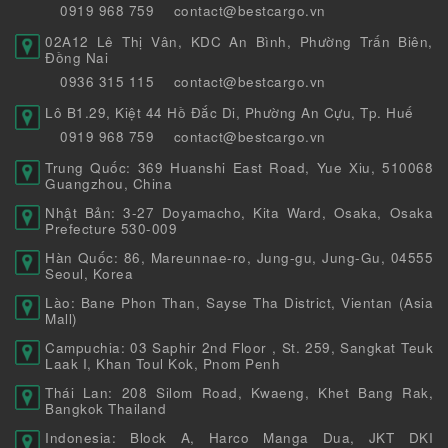
0919 968 759
contact@bestcargo.vn
02A12 Lê Thị Vân, KDC An Bình, Phường Trấn Biên,
Đồng Nai
0936 315 115
contact@bestcargo.vn
Lô B1.29, Kiệt 44 Hồ Đắc Di, Phường An Cựu, Tp. Huế
0919 968 759
contact@bestcargo.vn
Trung Quốc: 369 Huanshi East Road, Yue Xiu, 510068
Guangzhou, China
Nhật Bản: 3-27 Doyamacho, Kita Ward, Osaka, Osaka
Prefecture 530-009
Hàn Quốc: 86, Mareunnae-ro, Jung-gu, Jung-Gu, 04555
Seoul, Korea
Lào: Bane Phon Than, Sayse Tha District, Vientan (Asia
Mall)
Campuchia: 03 Saphir 2nd Floor , St. 259, Sangkat Teuk
Laak I, Khan Toul Kok, Pnom Penh
Thái Lan: 208 Silom Road, Kwaeng, Khet Bang Rak,
Bangkok Thailand
Indonesia: Block A, Harco Manga Dua, JKT DKI