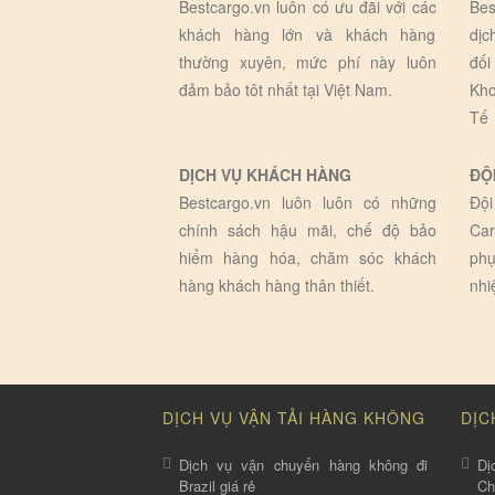
Bestcargo.vn luôn có ưu đãi với các
Bes
khách hàng lớn và khách hàng
dịc
thường xuyên, mức phí này luôn
đối
đảm bảo tôt nhất tại Việt Nam.
Kho
Tế
DỊCH VỤ KHÁCH HÀNG
ĐỘ
Bestcargo.vn luôn luôn có những
Đội
chính sách hậu mãi, chế độ bảo
Car
hiểm hàng hóa, chăm sóc khách
phụ
hàng khách hàng thân thiết.
nhi
DỊCH VỤ VẬN TẢI HÀNG KHÔNG
DỊC
Dịch vụ vận chuyển hàng không đi
Dị
Brazil giá rẻ
C