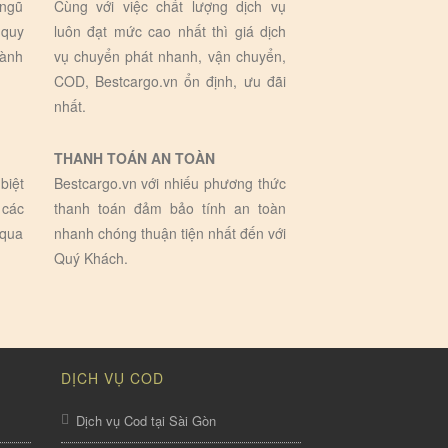
 ngũ
Cùng với việc chất lượng dịch vụ
 quy
luôn đạt mức cao nhất thì giá dịch
hành
vụ chuyển phát nhanh, vận chuyển,
COD, Bestcargo.vn ổn định, ưu đãi
nhất.
THANH TOÁN AN TOÀN
biệt
Bestcargo.vn với nhiếu phương thức
 các
thanh toán đảm bảo tính an toàn
 qua
nhanh chóng thuận tiện nhất đến với
Quý Khách.
DỊCH VỤ COD
Dịch vụ Cod tại Sài Gòn