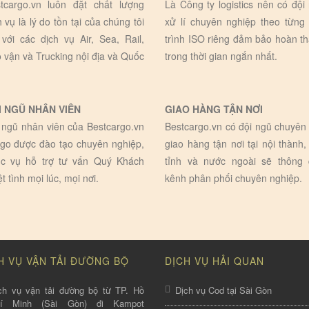
tcargo.vn luôn đặt chất lượng
Là Công ty logistics nên có đội
h vụ là lý do tồn tại của chúng tôi
xử lí chuyên nghiệp theo từng
 với các dịch vụ Air, Sea, Rail,
trình ISO riêng đảm bảo hoàn t
 vận và Trucking nội địa và Quốc
trong thời gian ngắn nhất.
I NGŨ NHÂN VIÊN
GIAO HÀNG TẬN NƠI
 ngũ nhân viên của Bestcargo.vn
Bestcargo.vn có đội ngũ chuyên 
go được đào tạo chuyên nghiệp,
giao hàng tận nơi tại nội thành,
c vụ hỗ trợ tư vấn Quý Khách
tỉnh và nước ngoài sẽ thông
ệt tình mọi lúc, mọi nơi.
kênh phân phối chuyên nghiệp.
H VỤ VẬN TẢI ĐƯỜNG BỘ
DỊCH VỤ HẢI QUAN
ch vụ vận tải đường bộ từ TP. Hồ
Dịch vụ Cod tại Sài Gòn
hí Minh (Sài Gòn) đi Kampot