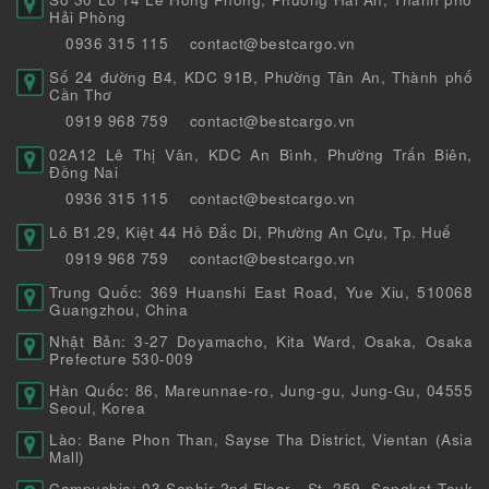
Hải Phòng
0936 315 115
contact@bestcargo.vn
Số 24 đường B4, KDC 91B, Phường Tân An, Thành phố
Cần Thơ
0919 968 759
contact@bestcargo.vn
02A12 Lê Thị Vân, KDC An Bình, Phường Trấn Biên,
Đồng Nai
0936 315 115
contact@bestcargo.vn
Lô B1.29, Kiệt 44 Hồ Đắc Di, Phường An Cựu, Tp. Huế
0919 968 759
contact@bestcargo.vn
Trung Quốc: 369 Huanshi East Road, Yue Xiu, 510068
Guangzhou, China
Nhật Bản: 3-27 Doyamacho, Kita Ward, Osaka, Osaka
Prefecture 530-009
Hàn Quốc: 86, Mareunnae-ro, Jung-gu, Jung-Gu, 04555
Seoul, Korea
Lào: Bane Phon Than, Sayse Tha District, Vientan (Asia
Mall)
Campuchia: 03 Saphir 2nd Floor , St. 259, Sangkat Teuk