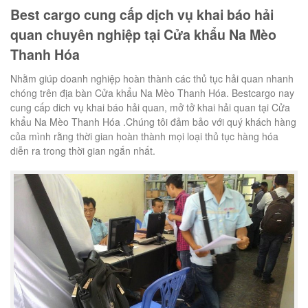
Best cargo cung cấp dịch vụ khai báo hải
quan chuyên nghiệp tại Cửa khẩu Na Mèo
Thanh Hóa
Nhằm giúp doanh nghiệp hoàn thành các thủ tục hải quan nhanh
chóng trên địa bàn Cửa khẩu Na Mèo Thanh Hóa. Bestcargo nay
cung cấp dich vụ khai báo hải quan, mở tở khai hải quan tại Cửa
khẩu Na Mèo Thanh Hóa .Chúng tôi đảm bảo với quý khách hàng
của mình rằng thời gian hoàn thành mọi loại thủ tục hàng hóa
diễn ra trong thời gian ngắn nhất.