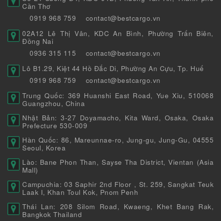
Cần Thơ
0919 968 759
contact@bestcargo.vn
02A12 Lê Thị Vân, KDC An Bình, Phường Trấn Biên,
Đồng Nai
0936 315 115
contact@bestcargo.vn
Lô B1.29, Kiệt 44 Hồ Đắc Di, Phường An Cựu, Tp. Huế
0919 968 759
contact@bestcargo.vn
Trung Quốc: 369 Huanshi East Road, Yue Xiu, 510068
Guangzhou, China
Nhật Bản: 3-27 Doyamacho, Kita Ward, Osaka, Osaka
Prefecture 530-009
Hàn Quốc: 86, Mareunnae-ro, Jung-gu, Jung-Gu, 04555
Seoul, Korea
Lào: Bane Phon Than, Sayse Tha District, Vientan (Asia
Mall)
Campuchia: 03 Saphir 2nd Floor , St. 259, Sangkat Teuk
Laak I, Khan Toul Kok, Pnom Penh
Thái Lan: 208 Silom Road, Kwaeng, Khet Bang Rak,
Bangkok Thailand