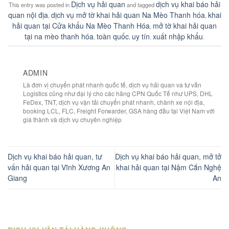
Dịch vụ hải quan
dịch vụ khai báo hải
This entry was posted in
and tagged
quan nội địa
dịch vụ mở tờ khai hải quan Na Mèo Thanh hóa
khai
,
,
hải quan tại Cửa khẩu Na Mèo Thanh Hóa
mở tờ khai hải quan
,
tại na mèo thanh hóa
toàn quốc
uy tín
xuất nhập khẩu
,
,
,
.
ADMIN
Là đơn vị chuyển phát nhanh quốc tế, dịch vụ hải quan va tư vấn
Logistics cũng như đại lý cho các hãng CPN Quốc Tế như UPS, DHL
FeDex, TNT, dịch vụ vận tải chuyển phát nhanh, chành xe nội địa,
booking LCL, FLC, Freight Forwarder, GSA hàng đầu tại Việt Nam với
giá thành và dịch vụ chuyên nghiệp
Dịch vụ khai báo hải quan, tư
Dịch vụ khai báo hải quan, mở tở
vấn hải quan tại Vĩnh Xương An
khai hải quan tại Nậm Cắn Nghệ
Giang
An