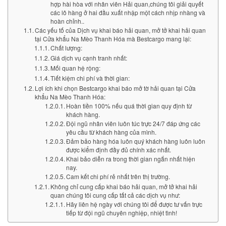
hợp hài hòa với nhân viên Hải quan,chúng tôi giải quyết
các lô hàng ở hai đầu xuất nhập một cách nhịp nhàng và
hoàn chỉnh..
Các yếu tố của Dịch vụ khai báo hải quan, mở tở khai hải quan
tại Cửa khẩu Na Mèo Thanh Hóa mà Bestcargo mang lại:
Chất lượng:
Giá dịch vụ cạnh tranh nhất:
Mối quan hệ rộng:
Tiết kiệm chi phí và thời gian:
Lợi ích khi chọn Bestcargo khai báo mở tờ hải quan tại Cửa
khẩu Na Mèo Thanh Hóa:
Hoàn tiền 100% nếu quá thời gian quy định từ
khách hàng.
Đội ngũ nhân viên luôn túc trực 24/7 đáp ứng các
yêu cầu từ khách hàng của mình.
Đảm bảo hàng hóa luôn quý khách hàng luôn luôn
được kiểm định đầy đủ chính xác nhất.
Khai bảo diễn ra trong thời gian ngắn nhất hiện
nay.
Cam kết chi phí rẻ nhất trên thị trường.
Không chỉ cung cấp khai báo hải quan, mở tở khai hải
quan chúng tôi cung cấp tất cả các dịch vụ như:
Hãy liên hệ ngày với chúng tôi để được tư vấn trực
tiếp từ đội ngũ chuyên nghiệp, nhiệt tình!