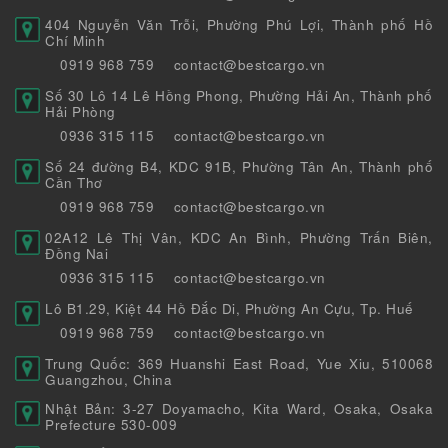
404 Nguyễn Văn Trỗi, Phường Phú Lợi, Thành phố Hồ
Chí Minh
0919 968 759
contact@bestcargo.vn
Số 30 Lô 14 Lê Hồng Phong, Phường Hải An, Thành phố
Hải Phòng
0936 315 115
contact@bestcargo.vn
Số 24 đường B4, KDC 91B, Phường Tân An, Thành phố
Cần Thơ
0919 968 759
contact@bestcargo.vn
02A12 Lê Thị Vân, KDC An Bình, Phường Trấn Biên,
Đồng Nai
0936 315 115
contact@bestcargo.vn
Lô B1.29, Kiệt 44 Hồ Đắc Di, Phường An Cựu, Tp. Huế
0919 968 759
contact@bestcargo.vn
Trung Quốc: 369 Huanshi East Road, Yue Xiu, 510068
Guangzhou, China
Nhật Bản: 3-27 Doyamacho, Kita Ward, Osaka, Osaka
Prefecture 530-009