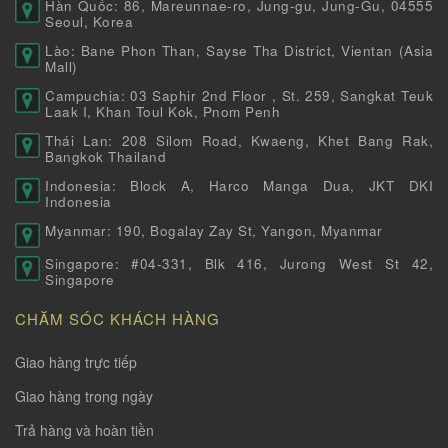
Hàn Quốc: 86, Mareunnae-ro, Jung-gu, Jung-Gu, 04555
Seoul, Korea
Lào: Bane Phon Than, Sayse Tha District, Vientan (Asia
Mall)
Campuchia: 03 Saphir 2nd Floor , St. 259, Sangkat Teuk
Laak I, Khan Toul Kok, Pnom Penh
Thái Lan: 208 Silom Road, Kwaeng, Khet Bang Rak,
Bangkok Thailand
Indonesia: Block A, Harco Manga Dua, JKT DKI
Indonesia
Myanmar: 190, Bogalay Zay St, Yangon, Myanmar
Singapore: #04-331, Blk 416, Jurong West St 42,
Singapore
CHĂM SÓC KHÁCH HÀNG
Giao hàng trực tiếp
Giao hàng trong ngày
Trả hàng và hoàn tiền