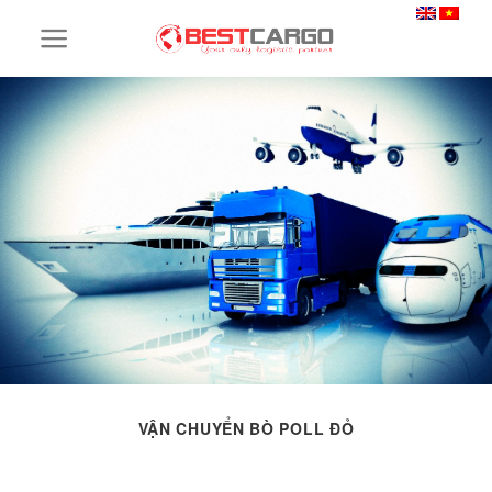
Skip
to
content
VẬN CHUYỂN BÒ POLL ĐỎ