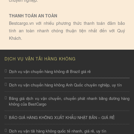
chuyên nghiệp.
THANH TOÁN AN TOÀN
Bestcargo.vn với nhiếu phương thức thanh toán đảm bảo
tính an toàn nhanh chóng thuận tiện nhất đến với Quý
Khách.
DỊCH VỤ VẬN TẢI HÀNG KHÔNG
Dịch vụ vận chuyển hàng không đi Brazil giá rẻ
Dịch vụ vận chuyển hàng không Anh Quốc chuyên nghiệp, uy tín
Bảng giá dịch vụ vận chuyển, chuyển phát nhanh bằng đường hàng
không của BestCargo
BÁO GIÁ HÀNG KHÔNG XUẤT KHẨU NHẬT BẢN – GIÁ RẺ
Dịch vụ vận tải hàng không quốc tế nhanh, giá rẻ, uy tín