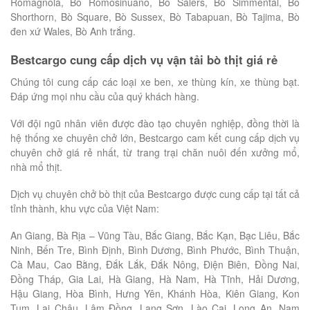
Romagnola, Bò Romosinuano, Bò Salers, Bò Simmental, Bò
Shorthorn, Bò Square, Bò Sussex, Bò Tabapuan, Bò Tajima, Bò
đen xứ Wales, Bò Anh trắng.
Bestcargo cung cấp dịch vụ vận tải bò thịt giá rẻ
Chúng tôi cung cấp các loại xe ben, xe thùng kín, xe thùng bạt.
Đáp ứng mọi nhu cầu của quý khách hàng.
Với đội ngũ nhân viên được đào tạo chuyên nghiệp, đồng thời là
hệ thống xe chuyên chở lớn, Bestcargo cam kết cung cấp dịch vụ
chuyên chở giá rẻ nhất, từ trang trại chăn nuôi đến xưởng mổ,
nhà mổ thịt.
Dịch vụ chuyên chở bò thịt của Bestcargo được cung cấp tại tất cả
tỉnh thành, khu vực của Việt Nam:
An Giang, Bà Rịa – Vũng Tàu, Bắc Giang, Bắc Kạn, Bạc Liêu, Bắc
Ninh, Bến Tre, Bình Định, Bình Dương, Bình Phước, Bình Thuận,
Cà Mau, Cao Bằng, Đắk Lắk, Đắk Nông, Điện Biên, Đồng Nai,
Đồng Tháp, Gia Lai, Hà Giang, Hà Nam, Hà Tĩnh, Hải Dương,
Hậu Giang, Hòa Bình, Hưng Yên, Khánh Hòa, Kiên Giang, Kon
Tum, Lai Châu, Lâm Đồng, Lạng Sơn, Lào Cai, Long An, Nam