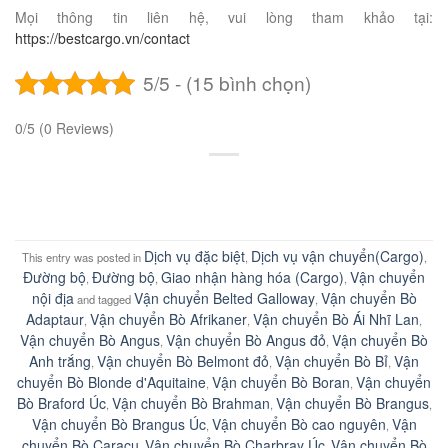
Mọi thông tin liên hệ, vui lòng tham khảo tại:
https://bestcargo.vn/contact
5/5 - (15 bình chọn)
0/5
(0 Reviews)
Dịch vụ đặc biệt
Dịch vụ vận chuyển(Cargo)
This entry was posted in
,
,
Đường bộ
Đường bộ
Giao nhận hàng hóa (Cargo)
Vận chuyển
,
,
,
nội địa
Vận chuyển Belted Galloway
Vận chuyển Bò
and tagged
,
Adaptaur
Vận chuyển Bò Afrikaner
Vận chuyển Bò Ái Nhĩ Lan
,
,
,
Vận chuyển Bò Angus
Vận chuyển Bò Angus đỏ
Vận chuyển Bò
,
,
Anh trắng
Vận chuyển Bò Belmont đỏ
Vận chuyển Bò Bỉ
Vận
,
,
,
chuyển Bò Blonde d'Aquitaine
Vận chuyển Bò Boran
Vận chuyển
,
,
Bò Braford Úc
Vận chuyển Bò Brahman
Vận chuyển Bò Brangus
,
,
,
Vận chuyển Bò Brangus Úc
Vận chuyển Bò cao nguyên
Vận
,
,
chuyển Bò Caracu
Vận chuyển Bò Charbray Úc
Vận chuyển Bò
,
,