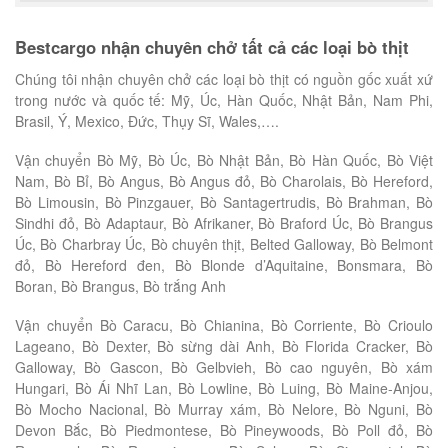
Bestcargo nhận chuyên chở tất cả các loại bò thịt
Chúng tôi nhận chuyên chở các loại bò thịt có nguồn gốc xuất xứ
trong nước và quốc tế: Mỹ, Úc, Hàn Quốc, Nhật Bản, Nam Phi,
Brasil, Ý, Mexico, Đức, Thụy Sĩ, Wales,….
Vận chuyển Bò Mỹ, Bò Úc, Bò Nhật Bản, Bò Hàn Quốc, Bò Việt
Nam, Bò Bỉ, Bò Angus, Bò Angus đỏ, Bò Charolais, Bò Hereford,
Bò Limousin, Bò Pinzgauer, Bò Santagertrudis, Bò Brahman, Bò
Sindhi đỏ, Bò Adaptaur, Bò Afrikaner, Bò Braford Úc, Bò Brangus
Úc, Bò Charbray Úc, Bò chuyên thịt, Belted Galloway, Bò Belmont
đỏ, Bò Hereford đen, Bò Blonde d’Aquitaine, Bonsmara, Bò
Boran, Bò Brangus, Bò trắng Anh
Vận chuyển Bò Caracu, Bò Chianina, Bò Corriente, Bò Crioulo
Lageano, Bò Dexter, Bò sừng dài Anh, Bò Florida Cracker, Bò
Galloway, Bò Gascon, Bò Gelbvieh, Bò cao nguyên, Bò xám
Hungari, Bò Ái Nhĩ Lan, Bò Lowline, Bò Luing, Bò Maine-Anjou,
Bò Mocho Nacional, Bò Murray xám, Bò Nelore, Bò Nguni, Bò
Devon Bắc, Bò Piedmontese, Bò Pineywoods, Bò Poll đỏ, Bò