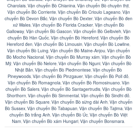
Charolais
Vận chuyển Bò Chianina
Vận chuyển Bò chuyên thịt
,
,
,
Vận chuyển Bò Corriente
Vận chuyển Bò Crioulo Lageano
Vận
,
,
chuyển Bò Devon Bắc
Vận chuyển Bò Dexter
Vận chuyển Bò đen
,
,
xứ Wales
Vận chuyển Bò Florida Cracker
Vận chuyển Bò
,
,
Galloway
Vận chuyển Bò Gascon
Vận chuyển Bò Gelbvieh
Vận
,
,
,
chuyển Bò Hàn Quốc
Vận chuyển Bò Hereford
Vận chuyển Bò
,
,
Hereford đen
Vận chuyển Bò Limousin
Vận chuyển Bò Lowline
,
,
,
Vận chuyển Bò Luing
Vận chuyển Bò Maine-Anjou
Vận chuyển
,
,
Bò Mocho Nacional
Vận chuyển Bò Murray xám
Vận chuyển Bò
,
,
Mỹ
Vận chuyển Bò Nelore
Vận chuyển Bò Nguni
Vận chuyển Bò
,
,
,
Nhật Bản
Vận chuyển Bò Piedmontese
Vận chuyển Bò
,
,
Pineywoods
Vận chuyển Bò Pinzgauer
Vận chuyển Bò Poll đỏ
,
,
,
Vận chuyển Bò Romagnola
Vận chuyển Bò Romosinuano
Vận
,
,
chuyển Bò Salers
Vận chuyển Bò Santagertrudis
Vận chuyển Bò
,
,
Shorthorn
Vận chuyển Bò Simmental
Vận chuyển Bò Sindhi đỏ
,
,
,
Vận chuyển Bò Square
Vận chuyển Bò sừng dài Anh
Vận chuyển
,
,
Bò Sussex
Vận chuyển Bò Tabapuan
Vận chuyển Bò Tajima
Vận
,
,
,
chuyển Bò trắng Anh
Vận chuyển Bò Úc
Vận chuyển Bò Việt
,
,
Nam
Vận chuyển Bò xám Hungari
Vận chuyển Bonsmara
,
,
.