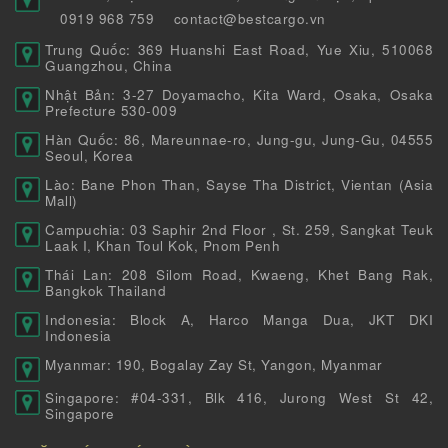
0919 968 759
contact@bestcargo.vn
Trung Quốc: 369 Huanshi East Road, Yue Xiu, 510068
Guangzhou, China
Nhật Bản: 3-27 Doyamacho, Kita Ward, Osaka, Osaka
Prefecture 530-009
Hàn Quốc: 86, Mareunnae-ro, Jung-gu, Jung-Gu, 04555
Seoul, Korea
Lào: Bane Phon Than, Sayse Tha District, Vientan (Asia
Mall)
Campuchia: 03 Saphir 2nd Floor , St. 259, Sangkat Teuk
Laak I, Khan Toul Kok, Pnom Penh
Thái Lan: 208 Silom Road, Kwaeng, Khet Bang Rak,
Bangkok Thailand
Indonesia: Block A, Harco Manga Dua, JKT DKI
Indonesia
Myanmar: 190, Bogalay Zay St, Yangon, Myanmar
Singapore: #04-331, Blk 416, Jurong West St 42,
Singapore