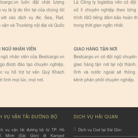
tcargo.vn luôn đặt chất lượng
Là Công ty logistics nên có đội
h vụ là lý do tồn tại của chúng tôi
xử lí chuyên nghiệp theo từng
 với các dịch vụ Air, Sea, Rail,
trình ISO riêng đảm bảo hoàn t
 vận và Trucking nội địa và Quốc
trong thời gian ngắn nhất.
I NGŨ NHÂN VIÊN
GIAO HÀNG TẬN NƠI
 ngũ nhân viên của Bestcargo.vn
Bestcargo.vn có đội ngũ chuyên 
go được đào tạo chuyên nghiệp,
giao hàng tận nơi tại nội thành,
c vụ hỗ trợ tư vấn Quý Khách
tỉnh và nước ngoài sẽ thông
ệt tình mọi lúc, mọi nơi.
kênh phân phối chuyên nghiệp.
H VỤ VẬN TẢI ĐƯỜNG BỘ
DỊCH VỤ HẢI QUAN
ch vụ vận tải đường bộ từ TP. Hồ
Dịch vụ Cod tại Sài Gòn
hí Minh (Sài Gòn) đi Kampot