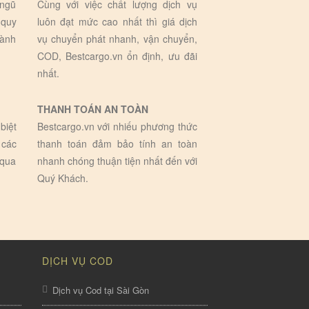
 ngũ
Cùng với việc chất lượng dịch vụ
 quy
luôn đạt mức cao nhất thì giá dịch
hành
vụ chuyển phát nhanh, vận chuyển,
COD, Bestcargo.vn ổn định, ưu đãi
nhất.
THANH TOÁN AN TOÀN
biệt
Bestcargo.vn với nhiếu phương thức
 các
thanh toán đảm bảo tính an toàn
 qua
nhanh chóng thuận tiện nhất đến với
Quý Khách.
DỊCH VỤ COD
Dịch vụ Cod tại Sài Gòn