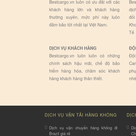
Bestcargo.vn luôn có ưu đãi với các
Bes
khách hàng lớn và khách hàng
dịc
thường xuyên, mức phí này luôn
đối
đảm bảo tôt nhất tại Việt Nam.
Kho
Tế
DỊCH VỤ KHÁCH HÀNG
ĐỘ
Bestcargo.vn luôn luôn có những
Đội
chính sách hậu mãi, chế độ bảo
Car
hiểm hàng hóa, chăm sóc khách
phụ
hàng khách hàng thân thiết.
nhi
DỊCH VỤ VẬN TẢI HÀNG KHÔNG
DỊC
Dịch vụ vận chuyển hàng không đi
Dị
Brazil giá rẻ
C