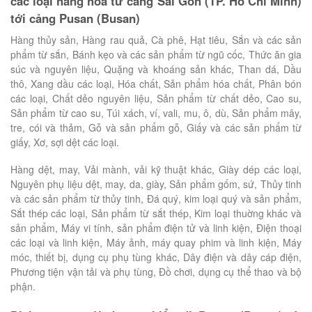
các loại hàng hóa từ cảng Sài Gòn (TP. Hồ Chí Minh)
tới cảng Pusan (Busan)
Hàng thủy sản, Hàng rau quả, Cà phê, Hạt tiêu, Sắn và các sản
phẩm từ sắn, Bánh kẹo và các sản phẩm từ ngũ cốc, Thức ăn gia
súc và nguyên liệu, Quặng và khoáng sản khác, Than dá, Dầu
thô, Xang dầu các loại, Hóa chất, Sản phẩm hóa chất, Phân bón
các loại, Chất dẻo nguyên liệu, Sản phẩm từ chất dẻo, Cao su,
Sản phẩm từ cao su, Túi xách, ví, vali, mu, ô, dù, Sản phẩm mây,
tre, cói và thảm, Gỗ và sản phẩm gỗ, Giấy và các sản phẩm từ
giấy, Xơ, sợi dệt các loại.
Hàng dệt, may, Vải mành, vải kỹ thuật khác, Giày dép các loại,
Nguyên phụ liệu dệt, may, da, giày, Sản phẩm gốm, sứ, Thủy tinh
và các sản phẩm từ thủy tinh, Ðá quý, kim loại quý và sản phẩm,
Sắt thép các loại, Sản phẩm từ sắt thép, Kim loại thuờng khác và
sản phẩm, Máy vi tính, sản phẩm điện tử và linh kiện, Ðiện thoại
các loại và linh kiện, Máy ảnh, máy quay phim và linh kiện, Máy
móc, thiết bị, dụng cụ phụ tùng khác, Dây điện và dây cáp điện,
Phương tiện vận tải và phụ tùng, Ðồ chơi, dụng cụ thể thao và bộ
phận.