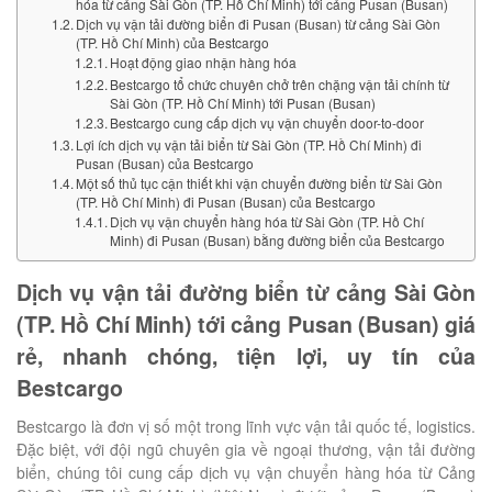
hóa từ cảng Sài Gòn (TP. Hồ Chí Minh) tới cảng Pusan (Busan)
Dịch vụ vận tải đường biển đi Pusan (Busan) từ cảng Sài Gòn
(TP. Hồ Chí Minh) của Bestcargo
Hoạt động giao nhận hàng hóa
Bestcargo tổ chức chuyên chở trên chặng vận tải chính từ
Sài Gòn (TP. Hồ Chí Minh) tới Pusan (Busan)
Bestcargo cung cấp dịch vụ vận chuyển door-to-door
Lợi ích dịch vụ vận tải biển từ Sài Gòn (TP. Hồ Chí Minh) đi
Pusan (Busan) của Bestcargo
Một số thủ tục cận thiết khi vận chuyển đường biển từ Sài Gòn
(TP. Hồ Chí Minh) đi Pusan (Busan) của Bestcargo
Dịch vụ vận chuyển hàng hóa từ Sài Gòn (TP. Hồ Chí
Minh) đi Pusan (Busan) bằng đường biển của Bestcargo
Dịch vụ vận tải đường biển từ cảng Sài Gòn
(TP. Hồ Chí Minh) tới cảng Pusan (Busan) giá
rẻ, nhanh chóng, tiện lợi, uy tín của
Bestcargo
Bestcargo là đơn vị số một trong lĩnh vực vận tải quốc tế, logistics.
Đặc biệt, với đội ngũ chuyên gia về ngoại thương, vận tải đường
biển, chúng tôi cung cấp dịch vụ vận chuyển hàng hóa từ Cảng