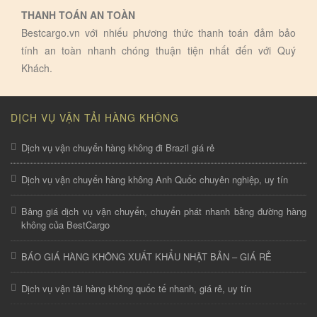
THANH TOÁN AN TOÀN
Bestcargo.vn với nhiếu phương thức thanh toán đảm bảo
tính an toàn nhanh chóng thuận tiện nhất đến với Quý
Khách.
DỊCH VỤ VẬN TẢI HÀNG KHÔNG
Dịch vụ vận chuyển hàng không đi Brazil giá rẻ
Dịch vụ vận chuyển hàng không Anh Quốc chuyên nghiệp, uy tín
Bảng giá dịch vụ vận chuyển, chuyển phát nhanh bằng đường hàng
không của BestCargo
BÁO GIÁ HÀNG KHÔNG XUẤT KHẨU NHẬT BẢN – GIÁ RẺ
Dịch vụ vận tải hàng không quốc tế nhanh, giá rẻ, uy tín