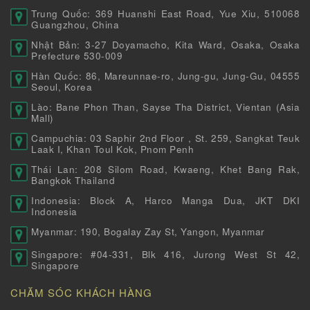
Trung Quốc: 369 Huanshi East Road, Yue Xiu, 510068
Guangzhou, China
Nhật Bản: 3-27 Doyamacho, Kita Ward, Osaka, Osaka
Prefecture 530-009
Hàn Quốc: 86, Mareunnae-ro, Jung-gu, Jung-Gu, 04555
Seoul, Korea
Lào: Bane Phon Than, Sayse Tha District, Vientan (Asia
Mall)
Campuchia: 03 Saphir 2nd Floor , St. 259, Sangkat Teuk
Laak I, Khan Toul Kok, Pnom Penh
Thái Lan: 208 Silom Road, Kwaeng, Khet Bang Rak,
Bangkok Thailand
Indonesia: Block A, Harco Manga Dua, JKT DKI
Indonesia
Myanmar: 190, Bogalay Zay St, Yangon, Myanmar
Singapore: #04-331, Blk 416, Jurong West St 42,
Singapore
CHĂM SÓC KHÁCH HÀNG