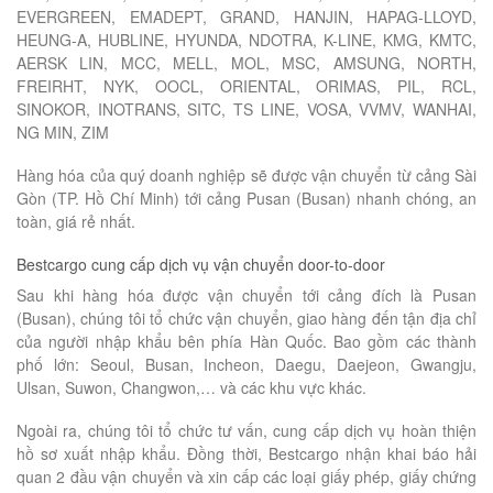
EVERGREEN, EMADEPT, GRAND, HANJIN, HAPAG-LLOYD,
HEUNG-A, HUBLINE, HYUNDA, NDOTRA, K-LINE, KMG, KMTC,
AERSK LIN, MCC, MELL, MOL, MSC, AMSUNG, NORTH,
FREIRHT, NYK, OOCL, ORIENTAL, ORIMAS, PIL, RCL,
SINOKOR, INOTRANS, SITC, TS LINE, VOSA, VVMV, WANHAI,
NG MIN, ZIM
Hàng hóa của quý doanh nghiệp sẽ được vận chuyển từ cảng Sài
Gòn (TP. Hồ Chí Minh) tới cảng Pusan (Busan) nhanh chóng, an
toàn, giá rẻ nhất.
Bestcargo cung cấp dịch vụ vận chuyển door-to-door
Sau khi hàng hóa được vận chuyển tới cảng đích là Pusan
(Busan), chúng tôi tổ chức vận chuyển, giao hàng đến tận địa chỉ
của người nhập khẩu bên phía Hàn Quốc. Bao gồm các thành
phố lớn: Seoul, Busan, Incheon, Daegu, Daejeon, Gwangju,
Ulsan, Suwon, Changwon,… và các khu vực khác.
Ngoài ra, chúng tôi tổ chức tư vấn, cung cấp dịch vụ hoàn thiện
hồ sơ xuất nhập khẩu. Đồng thời, Bestcargo nhận khai báo hải
quan 2 đầu vận chuyển và xin cấp các loại giấy phép, giấy chứng