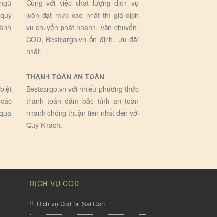
 ngũ
Cùng với việc chất lượng dịch vụ
 quy
luôn đạt mức cao nhất thì giá dịch
hành
vụ chuyển phát nhanh, vận chuyển,
COD, Bestcargo.vn ổn định, ưu đãi
nhất.
THANH TOÁN AN TOÀN
biệt
Bestcargo.vn với nhiếu phương thức
 các
thanh toán đảm bảo tính an toàn
 qua
nhanh chóng thuận tiện nhất đến với
Quý Khách.
DỊCH VỤ COD
Dịch vụ Cod tại Sài Gòn