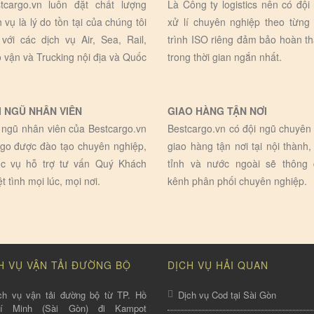
tcargo.vn luôn đặt chất lượng
Là Công ty logistics nên có đội
h vụ là lý do tồn tại của chúng tôi
xử lí chuyên nghiệp theo từng
 với các dịch vụ Air, Sea, Rail,
trình ISO riêng đảm bảo hoàn t
 vận và Trucking nội địa và Quốc
trong thời gian ngắn nhất.
I NGŨ NHÂN VIÊN
GIAO HÀNG TẬN NƠI
 ngũ nhân viên của Bestcargo.vn
Bestcargo.vn có đội ngũ chuyên 
go được đào tạo chuyên nghiệp,
giao hàng tận nơi tại nội thành,
c vụ hỗ trợ tư vấn Quý Khách
tỉnh và nước ngoài sẽ thông
ệt tình mọi lúc, mọi nơi.
kênh phân phối chuyên nghiệp.
H VỤ VẬN TẢI ĐƯỜNG BỘ
DỊCH VỤ HẢI QUAN
ch vụ vận tải đường bộ từ TP. Hồ
Dịch vụ Cod tại Sài Gòn
hí Minh (Sài Gòn) đi Kampot