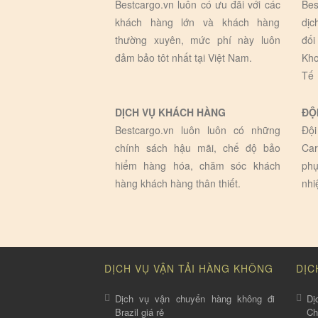
Bestcargo.vn luôn có ưu đãi với các
Bes
khách hàng lớn và khách hàng
dịc
thường xuyên, mức phí này luôn
đối
đảm bảo tôt nhất tại Việt Nam.
Kho
Tế
DỊCH VỤ KHÁCH HÀNG
ĐỘ
Bestcargo.vn luôn luôn có những
Đội
chính sách hậu mãi, chế độ bảo
Car
hiểm hàng hóa, chăm sóc khách
phụ
hàng khách hàng thân thiết.
nhi
DỊCH VỤ VẬN TẢI HÀNG KHÔNG
DỊC
Dịch vụ vận chuyển hàng không đi
Dị
Brazil giá rẻ
C