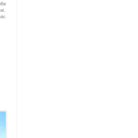
địa
ai,
hác.