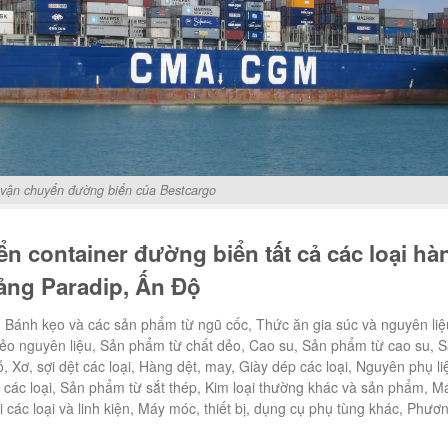
 vận chuyển đường biển của Bestcargo
n container đường biển tất cả các loại hà
cảng Paradip, Ấn Độ
, Bánh kẹo và các sản phẩm từ ngũ cốc, Thức ăn gia súc và nguyên liệ
ẻo nguyên liệu, Sản phẩm từ chất dẻo, Cao su, Sản phẩm từ cao su, 
 Xơ, sợi dệt các loại, Hàng dệt, may, Giày dép các loại, Nguyên phụ li
p các loại, Sản phẩm từ sắt thép, Kim loại thường khác và sản phẩm, M
ại các loại và linh kiện, Máy móc, thiết bị, dụng cụ phụ tùng khác, Phươ