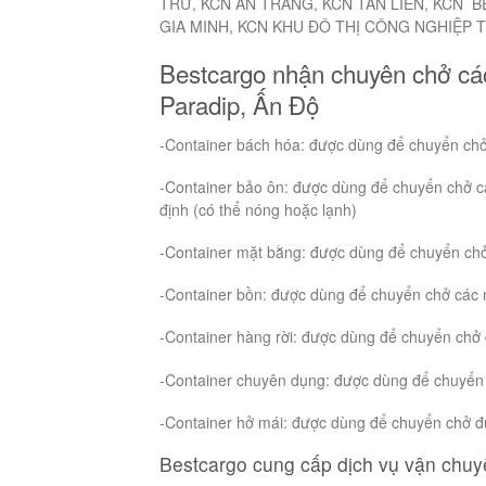
TRỮ, KCN AN TRÀNG, KCN TÂN LIÊN, KCN 
GIA MINH, KCN KHU ĐÔ THỊ CÔNG NGHIỆP 
Bestcargo nhận chuyên chở các
Paradip, Ấn Độ
-Container bách hóa: được dùng để chuyển ch
-Container bảo ôn: được dùng để chuyển chở các
định (có thể nóng hoặc lạnh)
-Container mặt bằng: được dùng để chuyển chở
-Container bồn: được dùng để chuyển chở các mặ
-Container hàng rời: được dùng để chuyển chở 
-Container chuyên dụng: được dùng để chuyển c
-Container hở mái: được dùng để chuyển chở đ
Bestcargo cung cấp dịch vụ vận chuyể