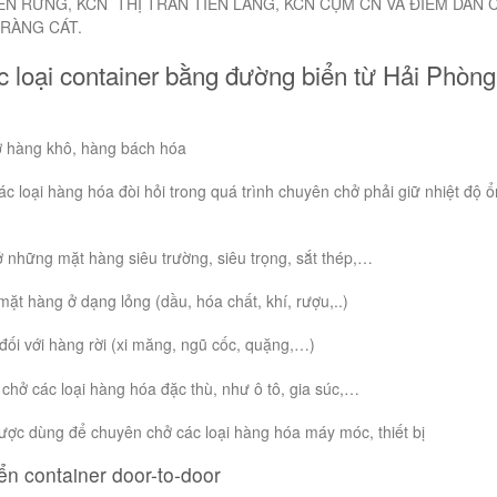
BẾN RỪNG, KCN THỊ TRẤN TIÊN LÃNG, KCN CỤM CN VÀ ĐIỂM DÂN 
TRÀNG CÁT.
 loại container bằng đường biển từ Hải Phòng
ở hàng khô, hàng bách hóa
 loại hàng hóa đòi hỏi trong quá trình chuyên chở phải giữ nhiệt độ ổ
 những mặt hàng siêu trường, siêu trọng, sắt thép,…
t hàng ở dạng lỏng (dầu, hóa chất, khí, rượu,..)
đối với hàng rời (xi măng, ngũ cốc, quặng,…)
hở các loại hàng hóa đặc thù, như ô tô, gia súc,…
ược dùng để chuyên chở các loại hàng hóa máy móc, thiết bị
n container door-to-door