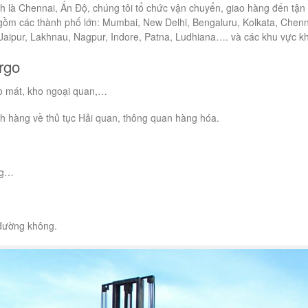
h là Chennai, Ấn Độ, chúng tôi tổ chức vận chuyển, giao hàng đến tận 
gồm các thành phố lớn: Mumbai, New Delhi, Bengaluru, Kolkata, Chenn
aipur, Lakhnau, Nagpur, Indore, Patna, Ludhiana…. và các khu vực k
rgo
ho mát, kho ngoại quan,…
ách hàng về thủ tục Hải quan, thông quan hàng hóa.
ng…
 đường không.