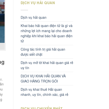
DỊCH VỤ HẢI QUAN
Dịch vụ hải quan
Khai báo hải quan điện tử là gì và
những lợi ích mang lại cho doanh
nghiệp khi khai báo hải quan điện
tử
Công tác tính trị giá hải quan
được siết chặt
ng
Dịch vụ mở tờ khai hải quan giá rẻ
uy tín
DỊCH VỤ KHAI HẢI QUAN VÀ
u,
GIAO HÀNG TRỌN GÓI
Sản
ệu
Dịch vụ khai thuê Hải quan
áy
nhanh, uy tín, chính xác, giá rẻ
ng
DỊCH VỤ CHUYỂN PHÁT