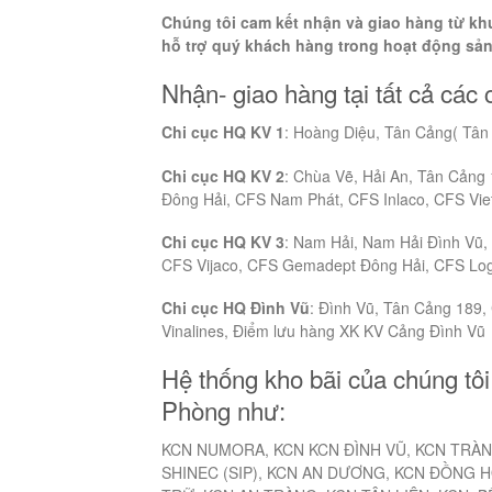
Chúng tôi cam kết nhận và giao hàng từ kh
hỗ trợ quý khách hàng trong hoạt động sả
Nhận- giao hàng tại tất cả các
Chi cục HQ KV 1
: Hoàng Diệu, Tân Cảng( Tân
Chi cục HQ KV 2
: Chùa Vẽ, Hải An, Tân Cảng
Đông Hải, CFS Nam Phát, CFS Inlaco, CFS Viet
Chi cục HQ KV 3
: Nam Hải, Nam Hải Đình Vũ, 
CFS Vijaco, CFS Gemadept Đông Hải, CFS Logi
Chi cục HQ Đình Vũ
: Đình Vũ, Tân Cảng 189
Vinalines, Điểm lưu hàng XK KV Cảng Đình Vũ
Hệ thống kho bãi của chúng tôi
Phòng như:
KCN NUMORA, KCN KCN ĐÌNH VŨ, KCN TRÀN
SHINEC (SIP), KCN AN DƯƠNG, KCN ĐỒNG 