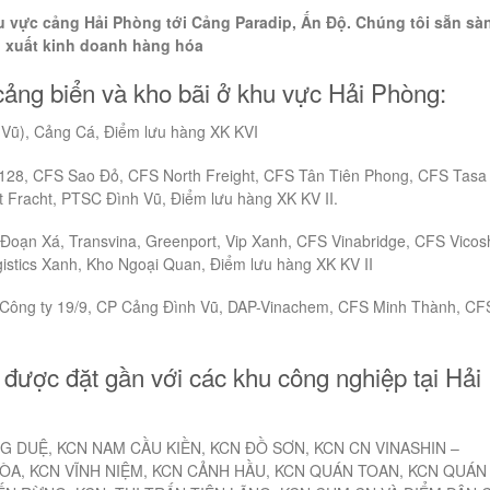
u vực cảng Hải Phòng tới Cảng Paradip, Ấn Độ. Chúng tôi sẵn sà
n xuất kinh doanh hàng hóa
 cảng biển và kho bãi ở khu vực Hải Phòng:
 Vũ), Cảng Cá, Điểm lưu hàng XK KVI
 128, CFS Sao Đỏ, CFS North Freight, CFS Tân Tiên Phong, CFS Tasa
 Fracht, PTSC Đình Vũ, Điểm lưu hàng XK KV II.
Đoạn Xá, Transvina, Greenport, Vip Xanh, CFS Vinabridge, CFS Vicosh
stics Xanh, Kho Ngoại Quan, Điểm lưu hàng XK KV II
, Công ty 19/9, CP Cảng Đình Vũ, DAP-Vinachem, CFS Minh Thành, CF
 được đặt gần với các khu công nghiệp tại Hải
G DUỆ, KCN NAM CẦU KIỀN, KCN ĐỒ SƠN, KCN CN VINASHIN –
HÒA, KCN VĨNH NIỆM, KCN CẢNH HẦU, KCN QUÁN TOAN, KCN QUÁN