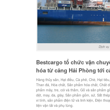
Dịch vụ
Bestcargo tổ chức vận chuyể
hóa từ cảng Hải Phòng tới 
Hàng thủy sản, Hạt điều, Cà phê, Chè, Hạt tiêu
Than đá, Hóa chất, Sản phẩm hóa chất, Chất d
phẩm mây, tre, cói và thảm, Gỗ và sản phẩm gỗ,
dệt, may, da, giày, Sản phẩm gốm, sứ, Sắt thé
vi tính, sản phẩm điện tử và linh kiện, Điện tho
tiện vận tải và phụ tùng.