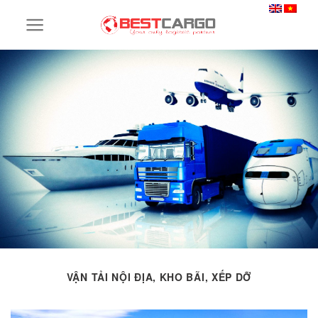
Skip
to
content
VẬN TẢI NỘI ĐỊA, KHO BÃI, XẾP DỠ