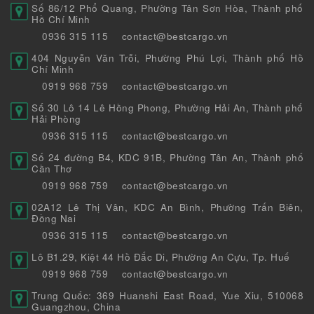
Số 86/12 Phổ Quang, Phường Tân Sơn Hòa, Thành phố
Hồ Chí Minh
0936 315 115
contact@bestcargo.vn
404 Nguyễn Văn Trỗi, Phường Phú Lợi, Thành phố Hồ
Chí Minh
0919 968 759
contact@bestcargo.vn
Số 30 Lô 14 Lê Hồng Phong, Phường Hải An, Thành phố
Hải Phòng
0936 315 115
contact@bestcargo.vn
Số 24 đường B4, KDC 91B, Phường Tân An, Thành phố
Cần Thơ
0919 968 759
contact@bestcargo.vn
02A12 Lê Thị Vân, KDC An Bình, Phường Trấn Biên,
Đồng Nai
0936 315 115
contact@bestcargo.vn
Lô B1.29, Kiệt 44 Hồ Đắc Di, Phường An Cựu, Tp. Huế
0919 968 759
contact@bestcargo.vn
Trung Quốc: 369 Huanshi East Road, Yue Xiu, 510068
Guangzhou, China