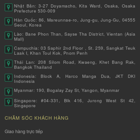
Nhật Bản: 3-27 Doyamacho, Kita Ward, Osaka, Osaka
Prefecture 530-009
Hàn Quốc: 86, Mareunnae-ro, Jung-gu, Jung-Gu, 04555
Seoul, Korea
Lào: Bane Phon Than, Sayse Tha District, Vientan (Asia
Mall)
Campuchia: 03 Saphir 2nd Floor , St. 259, Sangkat Teuk
Laak I, Khan Toul Kok, Pnom Penh
Thái Lan: 208 Silom Road, Kwaeng, Khet Bang Rak,
Bangkok Thailand
Indonesia: Block A, Harco Manga Dua, JKT DKI
Indonesia
Myanmar: 190, Bogalay Zay St, Yangon, Myanmar
Singapore: #04-331, Blk 416, Jurong West St 42,
Singapore
CHĂM SÓC KHÁCH HÀNG
Giao hàng trực tiếp