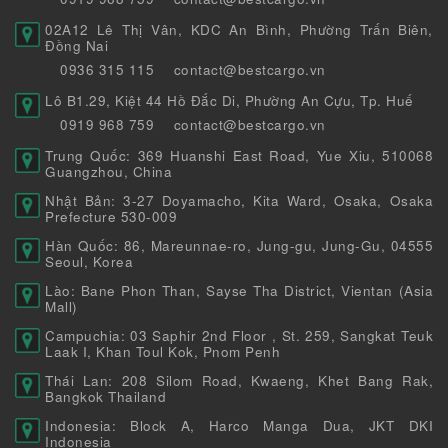
02A12 Lê Thị Vân, KDC An Bình, Phường Trấn Biên,
Đồng Nai
0936 315 115
contact@bestcargo.vn
Lô B1.29, Kiệt 44 Hồ Đắc Di, Phường An Cựu, Tp. Huế
0919 968 759
contact@bestcargo.vn
Trung Quốc: 369 Huanshi East Road, Yue Xiu, 510068
Guangzhou, China
Nhật Bản: 3-27 Doyamacho, Kita Ward, Osaka, Osaka
Prefecture 530-009
Hàn Quốc: 86, Mareunnae-ro, Jung-gu, Jung-Gu, 04555
Seoul, Korea
Lào: Bane Phon Than, Sayse Tha District, Vientan (Asia
Mall)
Campuchia: 03 Saphir 2nd Floor , St. 259, Sangkat Teuk
Laak I, Khan Toul Kok, Pnom Penh
Thái Lan: 208 Silom Road, Kwaeng, Khet Bang Rak,
Bangkok Thailand
Indonesia: Block A, Harco Manga Dua, JKT DKI
Indonesia