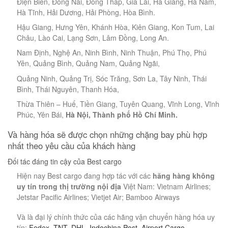
Điện Biên, Đồng Nai, Đồng Tháp, Gia Lai, Hà Giang, Hà Nam,
Hà Tĩnh, Hải Dương, Hải Phòng, Hòa Bình.
Hậu Giang, Hưng Yên, Khánh Hòa, Kiên Giang, Kon Tum, Lai
Châu, Lào Cai, Lạng Sơn, Lâm Đồng, Long An.
Nam Định, Nghệ An, Ninh Bình, Ninh Thuận, Phú Thọ, Phú
Yên, Quảng Bình, Quảng Nam, Quảng Ngãi,
Quảng Ninh, Quảng Trị, Sóc Trăng, Sơn La, Tây Ninh, Thái
Bình, Thái Nguyên, Thanh Hóa,
Thừa Thiên – Huế, Tiền Giang, Tuyên Quang, Vĩnh Long, Vĩnh
Phúc, Yên Bái,
Hà Nội, Thành phố Hồ Chí Minh.
Và hàng hóa sẽ được chọn những chặng bay phù hợp
nhất theo yêu cầu của khách hàng
Đối tác đáng tin cậy của Best cargo
Hiện nay Best cargo đang hợp tác với các
hãng hàng không
uy tín trong thị trường nội địa
Việt Nam: Vietnam Airlines;
Jetstar Pacific Airlines; Vietjet Air; Bamboo Airways
Và là đại lý chính thức của các hãng vận chuyển hàng hóa uy
tín:
Fedex
,
TNT
,
DHL
,
Indochina Post
,
Airport Cargo
…