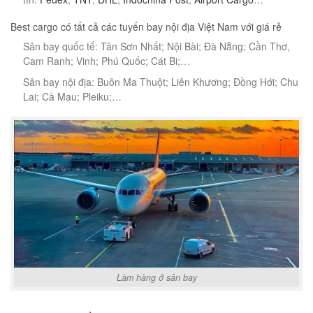
Best cargo có tất cả các tuyến bay nội địa Việt Nam với giá rẻ
Sân bay quốc tế: Tân Sơn Nhất; Nội Bài; Đà Nẵng; Cần Thơ,
Cam Ranh; Vinh; Phú Quốc; Cát Bi;…
Sân bay nội địa: Buôn Ma Thuột; Liên Khương; Đồng Hới; Chu
Lai; Cà Mau; Pleiku;…
Làm hàng ở sân bay