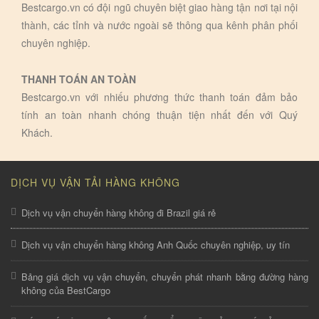
Bestcargo.vn có đội ngũ chuyên biệt giao hàng tận nơi tại nội
thành, các tỉnh và nước ngoài sẽ thông qua kênh phân phối
chuyên nghiệp.
THANH TOÁN AN TOÀN
Bestcargo.vn với nhiếu phương thức thanh toán đảm bảo
tính an toàn nhanh chóng thuận tiện nhất đến với Quý
Khách.
DỊCH VỤ VẬN TẢI HÀNG KHÔNG
Dịch vụ vận chuyển hàng không đi Brazil giá rẻ
Dịch vụ vận chuyển hàng không Anh Quốc chuyên nghiệp, uy tín
Bảng giá dịch vụ vận chuyển, chuyển phát nhanh bằng đường hàng
không của BestCargo