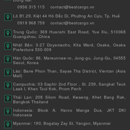
0936 315 115
contact@bestcargo.vn
Lô B1.29, Kiệt 44 Hồ Đắc Di, Phường An Cựu, Tp. Huế
0919 968 759
contact@bestcargo.vn
Trung Quốc: 369 Huanshi East Road, Yue Xiu, 510068
Guangzhou, China
Nhật Bản: 3-27 Doyamacho, Kita Ward, Osaka, Osaka
Prefecture 530-009
Hàn Quốc: 86, Mareunnae-ro, Jung-gu, Jung-Gu, 04555
Seoul, Korea
Lào: Bane Phon Than, Sayse Tha District, Vientan (Asia
Mall)
Campuchia: 03 Saphir 2nd Floor , St. 259, Sangkat Teuk
Laak I, Khan Toul Kok, Pnom Penh
Thái Lan: 208 Silom Road, Kwaeng, Khet Bang Rak,
Bangkok Thailand
Indonesia: Block A, Harco Manga Dua, JKT DKI
Indonesia
Myanmar: 190, Bogalay Zay St, Yangon, Myanmar