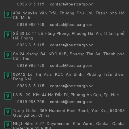
0936 315 115
contact@bestcargo.vn
404 Nguyễn Văn Trỗi, Phường Phú Lợi, Thành phố Hồ
Chí Minh
0919 968 759
contact@bestcargo.vn
Số 30 Lô 14 Lê Hồng Phong, Phường Hải An, Thành phố
Hải Phòng
0936 315 115
contact@bestcargo.vn
Số 24 đường B4, KDC 91B, Phường Tân An, Thành phố
Cần Thơ
0919 968 759
contact@bestcargo.vn
02A12 Lê Thị Vân, KDC An Bình, Phường Trấn Biên,
Đồng Nai
0936 315 115
contact@bestcargo.vn
Lô B1.29, Kiệt 44 Hồ Đắc Di, Phường An Cựu, Tp. Huế
0919 968 759
contact@bestcargo.vn
Trung Quốc: 369 Huanshi East Road, Yue Xiu, 510068
Guangzhou, China
Nhật Bản: 3-27 Doyamacho, Kita Ward, Osaka, Osaka
Prefecture 530-009