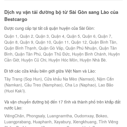
Dịch vụ vận tải đường bộ từ Sài Gòn sang Lào của
Bestcargo
Được cung cấp tại tất cả quận huyện của Sài Gòn:
Quận 1, Quận 2, Quận 3, Quận 4, Quận 5, Quận 6, Quận 7,
Quận 8, Quận 9, Quận 10, Quận 11, Quận 12, Quận Bình Tân,
Quận Bình Thạnh, Quận Gò Vấp, Quận Phú Nhuận, Quận Tân
Bình, Quận Tân Phú, Quận Thủ Đức, Huyện Bình Chánh, Huyện
Cần Giờ, Huyện Củ Chi, Huyện Hóc Môn, Huyện Nhà Bè.
Đi tới các cửa khẩu biên giới giữa Việt Nam và Lào:
Tây Trang (Sop Hun), Cửa khẩu Na Mèo (Namsoi), Nậm Cắn
(Namkan), Cầu Treo (Namphao), Cha Lo (Naphao), Lao Bảo
(Huoi Kak’i).
Và vận chuyển đường bộ đến 17 tỉnh và thành phố trên khắp đất
nước Lào:
ViêngChăn, Phongsaly, Luangnamtha, Oudomxay, Bokeo,
Luangprabang, Huaphanh, Xayabury, Xiengkhuang, Tỉnh Viêng