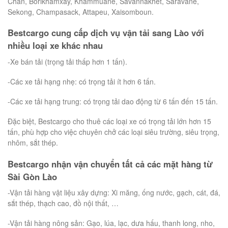
Chăn, Borikhamxay, Khammuane, Savannakhet, Saravane,
Sekong, Champasack, Attapeu, Xaisomboun.
Bestcargo cung cấp dịch vụ vận tải sang Lào với
nhiều loại xe khác nhau
-Xe bán tải (trọng tải thấp hơn 1 tấn).
-Các xe tải hạng nhẹ: có trọng tải ít hơn 6 tấn.
-Các xe tải hạng trung: có trọng tải dao động từ 6 tấn đến 15 tấn.
Đặc biệt, Bestcargo cho thuê các loại xe có trọng tải lớn hơn 15
tấn, phù hợp cho việc chuyên chở các loại siêu trường, siêu trọng,
nhôm, sắt thép.
Bestcargo nhận vận chuyển tất cả các mặt hàng từ
Sài Gòn Lào
-Vận tải hàng vật liệu xây dựng: Xi măng, ống nước, gạch, cát, đá,
sắt thép, thạch cao, đồ nội thất, …
-Vận tải hàng nông sản: Gạo, lúa, lạc, dưa hấu, thanh long, nho,