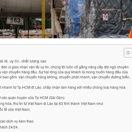
 rẻ, uy tín, chất lượng cao
đơn vị giao nhận vận tải uy tín, chúng tôi luôn cố gắng nâng cấp đội ngũ chuyên
 vụ vận chuyển hàng đầu. Sự hài lòng của quý khách là mong muốn hàng đầu của
 tôi bao gồm: vận chuyển hàng không, chuyển phát nhanh, vận chuyển đường biển,
t nhanh từ Tp HCM đi Lào, chấp nhận làm hàng với nhiều chủng loại hàng hóa
ừ các quận huyện của Tp HCM (Sài Gòn):
g hóa, thư tín từ Việt Nam đi Lào tại 63 tỉnh thành Việt Nam như:
ốc tế của Việt Nam:
các dịch vụ kèm theo
hách 24/24.