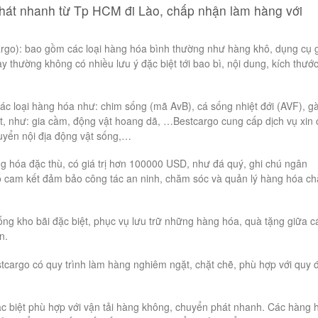
hát nhanh từ Tp HCM đi Lào, chấp nhận làm hàng với
rgo): bao gồm các loại hàng hóa bình thường như hàng khô, dụng cụ 
thường không có nhiều lưu ý đặc biệt tới bao bì, nội dung, kích thướ
ác loại hàng hóa như: chim sống (mã AvB), cá sống nhiệt đới (AVF), g
t, như: gia cầm, động vật hoang dã, …Bestcargo cung cấp dịch vụ xin
huyển nội địa động vật sống,…
ng hóa đặc thù, có giá trị hơn 100000 USD, như đá quý, ghi chú ngân
 cam kết đảm bảo công tác an ninh, chăm sóc và quản lý hàng hóa ch
ống kho bãi đặc biệt, phục vụ lưu trữ những hàng hóa, quà tặng giữa c
n.
tcargo có quy trình làm hàng nghiêm ngặt, chặt chẽ, phù hợp với quy 
 biệt phù hợp với vận tải hàng không, chuyển phát nhanh. Các hàng 