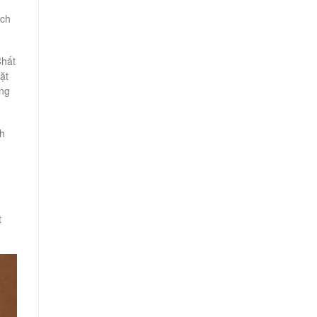
ịch
Chất
ặt
àng
nh
t