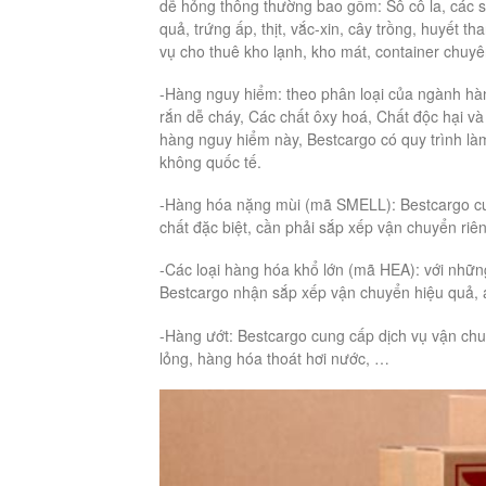
dễ hỏng thông thường bao gồm: Sô cô la, các 
quả, trứng ấp, thịt, vắc-xin, cây trồng, huyết t
vụ cho thuê kho lạnh, kho mát, container chuy
-Hàng nguy hiểm: theo phân loại của ngành hàn
rắn dễ cháy, Các chất ôxy hoá, Chất độc hại v
hàng nguy hiểm này, Bestcargo có quy trình là
không quốc tế.
-Hàng hóa nặng mùi (mã SMELL): Bestcargo cun
chất đặc biệt, cần phải sắp xếp vận chuyển riên
-Các loại hàng hóa khổ lớn (mã HEA): với nhữn
Bestcargo nhận sắp xếp vận chuyển hiệu quả, 
-Hàng ướt: Bestcargo cung cấp dịch vụ vận chu
lỏng, hàng hóa thoát hơi nước, …