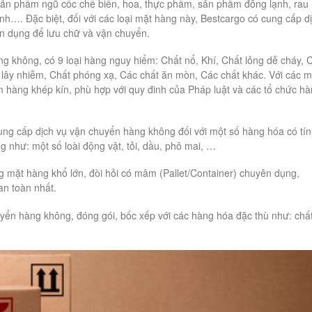
sản phẩm ngũ cốc chế biến, hoa, thực phẩm, sản phẩm đông lạnh, rau
hanh…. Đặc biệt, đối với các loại mặt hàng này, Bestcargo có cung cấp d
ên dụng để lưu chữ và vận chuyển.
g không, có 9 loại hàng nguy hiểm: Chất nổ, Khí, Chất lỏng dễ cháy, 
à lây nhiễm, Chất phóng xạ, Các chất ăn mòn, Các chất khác. Với các m
m hàng khép kín, phù hợp với quy đinh của Pháp luật và các tổ chức h
g cấp dịch vụ vận chuyển hàng không đối với một số hàng hóa có tí
g như: một số loài động vật, tỏi, dầu, phô mai, …
g mặt hàng khổ lớn, đòi hỏi có mâm (Pallet/Container) chuyên dụng,
an toàn nhất.
yển hàng không, đóng gói, bốc xếp với các hàng hóa đặc thù như: chấ