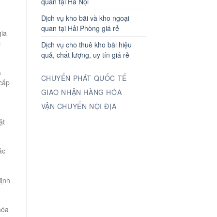
quan tại Hà Nội
Dịch vụ kho bãi và kho ngoại
quan tại Hải Phòng giá rẻ
gia
c
Dịch vụ cho thuê kho bãi hiệu
quả, chất lượng, uy tín giá rẻ
à
CHUYỂN PHÁT QUỐC TẾ
 cấp
GIAO NHẬN HÀNG HÓA
VẬN CHUYỂN NỘI ĐỊA
ặt
ác
định
hóa