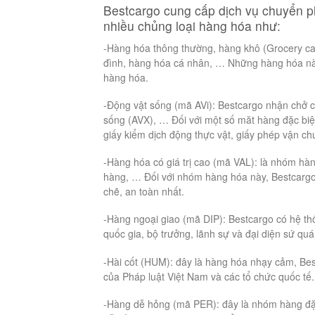
Bestcargo cung cấp dịch vụ chuyển p
nhiều chủng loại hàng hóa như:
-Hàng hóa thông thường, hàng khô (Grocery ca
đình, hàng hóa cá nhân, … Những hàng hóa này 
hàng hóa.
-Động vật sống (mã AVi): Bestcargo nhận chở c
sống (AVX), … Đối với một số măt hàng đặc biệ
giấy kiểm dịch động thực vật, giấy phép vận c
-Hàng hóa có giá trị cao (mã VAL): là nhóm hà
hàng, … Đối với nhóm hàng hóa này, Bestcargo
chẽ, an toàn nhất.
-Hàng ngoại giao (mã DIP): Bestcargo có hệ th
quốc gia, bộ trưởng, lãnh sự và đại diện sứ quá
-Hài cốt (HUM): đây là hàng hóa nhạy cảm, Bes
của Pháp luật Việt Nam và các tổ chức quốc tế.
-Hàng dễ hỏng (mã PER): đây là nhóm hàng đặc