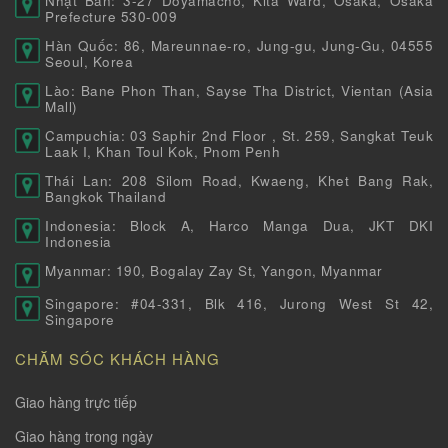
Nhật Bản: 3-27 Doyamacho, Kita Ward, Osaka, Osaka
Prefecture 530-009
Hàn Quốc: 86, Mareunnae-ro, Jung-gu, Jung-Gu, 04555
Seoul, Korea
Lào: Bane Phon Than, Sayse Tha District, Vientan (Asia
Mall)
Campuchia: 03 Saphir 2nd Floor , St. 259, Sangkat Teuk
Laak I, Khan Toul Kok, Pnom Penh
Thái Lan: 208 Silom Road, Kwaeng, Khet Bang Rak,
Bangkok Thailand
Indonesia: Block A, Harco Manga Dua, JKT DKI
Indonesia
Myanmar: 190, Bogalay Zay St, Yangon, Myanmar
Singapore: #04-331, Blk 416, Jurong West St 42,
Singapore
CHĂM SÓC KHÁCH HÀNG
Giao hàng trực tiếp
Giao hàng trong ngày