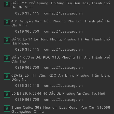
Số 86/12 Phổ Quang, Phường Tân Sơn Hòa, Thành phố
Hồ Chí Minh
0936 315 115
contact@bestcargo.vn
404 Nguyễn Văn Trỗi, Phường Phú Lợi, Thành phố Hồ
Chí Minh
0919 968 759
contact@bestcargo.vn
Số 30 Lô 14 Lê Hồng Phong, Phường Hải An, Thành phố
Hải Phòng
0936 315 115
contact@bestcargo.vn
Số 24 đường B4, KDC 91B, Phường Tân An, Thành phố
Cần Thơ
0919 968 759
contact@bestcargo.vn
02A12 Lê Thị Vân, KDC An Bình, Phường Trấn Biên,
Đồng Nai
0936 315 115
contact@bestcargo.vn
Lô B1.29, Kiệt 44 Hồ Đắc Di, Phường An Cựu, Tp. Huế
0919 968 759
contact@bestcargo.vn
Trung Quốc: 369 Huanshi East Road, Yue Xiu, 510068
Guangzhou, China