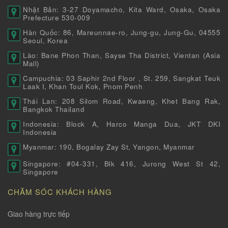
Nhật Bản: 3-27 Doyamacho, Kita Ward, Osaka, Osaka
Prefecture 530-009
Hàn Quốc: 86, Mareunnae-ro, Jung-gu, Jung-Gu, 04555
Seoul, Korea
Lào: Bane Phon Than, Sayse Tha District, Vientan (Asia
Mall)
Campuchia: 03 Saphir 2nd Floor , St. 259, Sangkat Teuk
Laak I, Khan Toul Kok, Pnom Penh
Thái Lan: 208 Silom Road, Kwaeng, Khet Bang Rak,
Bangkok Thailand
Indonesia: Block A, Harco Manga Dua, JKT DKI
Indonesia
Myanmar: 190, Bogalay Zay St, Yangon, Myanmar
Singapore: #04-331, Blk 416, Jurong West St 42,
Singapore
CHĂM SÓC KHÁCH HÀNG
Giao hàng trực tiếp