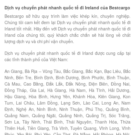
Dịch vụ chuyển phát nhanh quốc tế đi Ireland của Bestcargo
Bestcargo sở hữu quy trình làm việc khép kín, chuyên nghiệp.
Chúng tôi cam kết đem lại Dịch vụ chuyển phát nhanh quốc tế đi
Irland tốt nhất. Hãy đến với Dịch vụ chuyển phát nhanh quốc tế đi
Irland của chúng tôi, quý khách chắc chắn sẽ hài lòng về chất
lượng dịch vụ và chi phí vận chuyển.
Dịch vụ chuyển phát nhanh quốc tế đi Irland được cung cấp tại
các tỉnh thành phố của Việt Nam:
An Giang, Bà Rịa – Vũng Tàu, Bắc Giang, Bắc Kạn, Bạc Liêu, Bắc
Ninh, Bến Tre, Bình Định, Bình Dương, Bình Phước, Bình Thuận,
Cà Mau, Cao Bằng, Đắk Lắk, Đắk Nông, Điện Biên, Đồng Nai,
Đồng Tháp, Gia Lai, Hà Giang, Hà Nam, Hà Tĩnh, Hải Dương,
Hậu Giang, Hòa Bình, Hưng Yên, Khánh Hòa, Kiên Giang, Kon
Tum, Lai Châu, Lâm Đồng, Lạng Sơn, Lào Cai, Long An, Nam
Định, Nghệ An, Ninh Bình, Ninh Thuận, Phú Thọ, Quảng Bình,
Quảng Nam, Quảng Ngãi, Quảng Ninh, Quảng Trị, Sóc Trăng,
Sơn La, Tây Ninh, Thái Bình, Thái Nguyên, Thanh Hóa, Thừa
Thiên Huế, Tiền Giang, Trà Vinh, Tuyên Quang, Vĩnh Long, Vĩnh
Phúc, Yên Bái, Phú Yên, Cần Thơ, Đà Nẵng, Hải Phòng, Hà Nội,