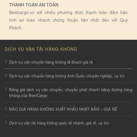
THANH TOÁN AN TOÀN
Bestcargo.vn với nhiếu phương thức thanh toán đảm bảo
tính an toàn nhanh chóng thuận tiện nhất đến với Quý
Khách.
DỊCH VỤ VẬN TẢI HÀNG KHÔNG
Dịch vụ vận chuyển hàng không đi Brazil giá rẻ
Dịch vụ vận chuyển hàng không Anh Quốc chuyên nghiệp, uy tín
Bảng giá dịch vụ vận chuyển, chuyển phát nhanh bằng đường hàng
không của BestCargo
BÁO GIÁ HÀNG KHÔNG XUẤT KHẨU NHẬT BẢN – GIÁ RẺ
Dịch vụ vận tải hàng không quốc tế nhanh, giá rẻ, uy tín