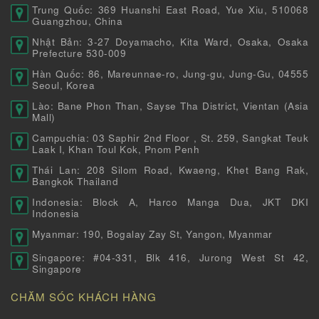
Trung Quốc: 369 Huanshi East Road, Yue Xiu, 510068
Guangzhou, China
Nhật Bản: 3-27 Doyamacho, Kita Ward, Osaka, Osaka
Prefecture 530-009
Hàn Quốc: 86, Mareunnae-ro, Jung-gu, Jung-Gu, 04555
Seoul, Korea
Lào: Bane Phon Than, Sayse Tha District, Vientan (Asia
Mall)
Campuchia: 03 Saphir 2nd Floor , St. 259, Sangkat Teuk
Laak I, Khan Toul Kok, Pnom Penh
Thái Lan: 208 Silom Road, Kwaeng, Khet Bang Rak,
Bangkok Thailand
Indonesia: Block A, Harco Manga Dua, JKT DKI
Indonesia
Myanmar: 190, Bogalay Zay St, Yangon, Myanmar
Singapore: #04-331, Blk 416, Jurong West St 42,
Singapore
CHĂM SÓC KHÁCH HÀNG