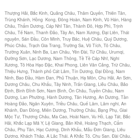
Thượng Hải, Bắc Kinh, Quảng Châu, Thâm Quyến, Thiên Tân,
Trùng Khánh, Hồng Kong, Đông Hoàn, Nam Kinh, Vũ Hán, Hàng
Châu, Thẩm Dương, Cáp Nhĩ Tân, Thành Đô, Hợp Phì, Trịnh
Châu, Tế Nam, Thanh Đảo, Tây An, Nam Xương, Đại Liên, Thái
nguyên, Sán Đầu, Côn Minh, Truy Bác, Huệ Châu, Quý Dương,
Phúc Châu, Trạch Gia Trang, Trường Sa, Vô Tích, Tô Châu,
Trường Xuân, Ninh Ba, Lan Châu, Yên Đài, Từ Châu, Urumqi,
Đường Sơn, Lạc Dương, Nam Thông, Tề Tề Cáp Nhĩ, Nghi
Xương, Tô Hòa Hạo Đặc, Khai Phong, Liên Vân Cảng, Trừ Châu,
Thiệu Hưng, Thành phố Cát Lâm, Tín Dương, Đại Đồng, Nam
Ninh, Bao Đầu, Hàm Đan, Phủ Thuận, Hạ Môn, Chu Hải, An Sơn,
Dương Châu, Chu Khẩu, Tây Ninh, Trấn Giang, Liễu Châu, Bảo
Định, Bình Đỉnh Sơn, Nam Bình, Ôn Châu, Tuyền Châu, Nam
Dương, Lan Phường, Hành Dương, Tân Hương, An Dương, Tần
Hoàng Đảo, Ngân Xuyên, Triều Châu, Quế Lâm, Lâm nghi, An
Khánh, Đan Đông, Miên Dương, Thường Châu, Bạng Phụ, Giai
Mộc Tư, Thương Châu, Ma Cao, Hoài Nam, Vu Hồ, Lạp Tát, Bắc
Hải, Khắc Lạp Mã Y, Lệ Giang, Bản Khê, Hoàng Thạch, Cẩm
Châu, Phụ Tân, Hạc Cương, Dinh Khẩu, Mẫu Đơn Giang, Liêu
Dương, Khách Thập, A Lặc Thái, A Khắc Tô, Chu San, Đài Châu,