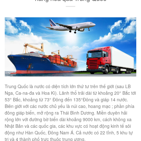
Trung Quốc là nước có diện tích lớn thứ tư trên thế giới (sau LB
Nga, Ca-na-đa và Hoa Kì). Lãnh thổ trải dài từ khoảng 20° Bắc tới
53° Bắc, khoảng từ 73° Đông đến 135°Đông và giáp 14 nước.
Biên giới với các nước chủ yếu là núi cao, hoang mạc ; phần phía
đông giáp biển, mở rộng ra Thái Bình Dương. Miền duyên hải
rộng lớn với đường bờ biển dài khoảng 9000 km, cách không xa
Nhật Bản và các quốc gia, các khu vực có hoạt động kinh tế sôi
động như Hàn Quốc, Đông Nam Á. Cả nước có 22 tỉnh, 5 khu tự
trị và 4 thành phố trực thuộc trung ương.