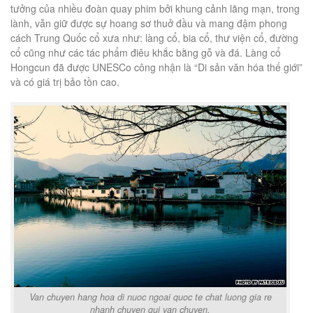
tưởng của nhiều đoàn quay phim bởi khung cảnh lãng mạn, trong
lành, vẫn giữ được sự hoang sơ thuở đầu và mang đậm phong
cách Trung Quốc cổ xưa như: làng cổ, bia cổ, thư viện cổ, đường
cổ cũng như các tác phẩm điêu khắc bằng gỗ và đá. Làng cổ
Hongcun đã được UNESCo công nhận là “Di sản văn hóa thế giới”
và có giá trị bảo tồn cao.
Van chuyen hang hoa di nuoc ngoai quoc te chat luong gia re
nhanh chuyen gui van chuyen.