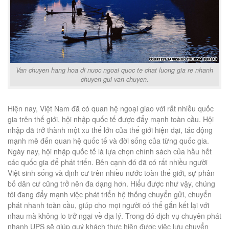
Van chuyen hang hoa di nuoc ngoai quoc te chat luong gia re nhanh
chuyen gui van chuyen.
Hiện nay, Việt Nam đã có quan hệ ngoại giao với rất nhiều quốc
gia trên thế giới, hội nhập quốc tế được đẩy mạnh toàn cầu. Hội
nhập đã trở thành một xu thế lớn của thế giới hiện đại, tác động
mạnh mẽ đến quan hệ quốc tế và đời sống của từng quốc gia.
Ngày nay, hội nhập quốc tế là lựa chọn chính sách của hầu hết
các quốc gia để phát triển. Bên cạnh đó đã có rất nhiều người
Việt sinh sống và định cư trên nhiều nước toàn thế giới, sự phân
bố dân cư cũng trở nên đa dạng hơn. Hiểu được như vậy, chúng
tôi đang đẩy mạnh việc phát triển hệ thống chuyển gửi, chuyển
phát nhanh toàn cầu, giúp cho mọi người có thể gắn kết lại với
nhau mà không lo trở ngại về địa lý. Trong đó dịch vụ chuyên phát
nhanh UPS sẽ giúp quý khách thực hiện được việc lưu chuyển