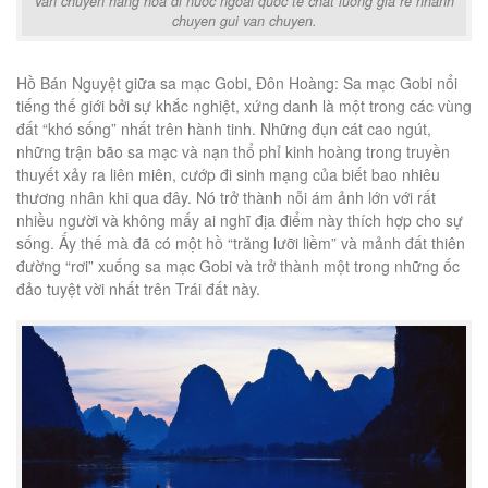
Van chuyen hang hoa di nuoc ngoai quoc te chat luong gia re nhanh
chuyen gui van chuyen.
Hồ Bán Nguyệt giữa sa mạc Gobi, Đôn Hoàng: Sa mạc Gobi nổi
tiếng thế giới bởi sự khắc nghiệt, xứng danh là một trong các vùng
đất “khó sống” nhất trên hành tinh. Những đụn cát cao ngút,
những trận bão sa mạc và nạn thổ phỉ kinh hoàng trong truyền
thuyết xảy ra liên miên, cướp đi sinh mạng của biết bao nhiêu
thương nhân khi qua đây. Nó trở thành nỗi ám ảnh lớn với rất
nhiều người và không mấy ai nghĩ địa điểm này thích hợp cho sự
sống. Ấy thế mà đã có một hồ “trăng lưỡi liềm” và mảnh đất thiên
đường “rơi” xuống sa mạc Gobi và trở thành một trong những ốc
đảo tuyệt vời nhất trên Trái đất này.