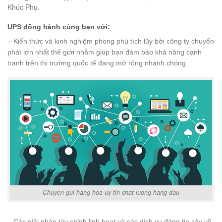
Khúc Phụ.
UPS đồng hành cùng bạn với:
– Kiến thức và kinh nghiệm phong phú tích lũy bởi công ty chuyển
phát lớn nhất thế giới nhằm giúp bạn đảm bảo khả năng cạnh
tranh trên thị trường quốc tế đang mở rộng nhanh chóng.
Chuyen gui hang hoa uy tin chat luong hang dau
– Các giải pháp tùy chỉnh linh hoạt và các dịch vụ đáng tin cậy về