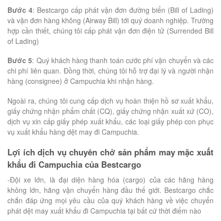
Bước 4
: Bestcargo cấp phát vận đơn đường biển (Bill of Lading)
và vận đơn hàng không (Airway Bill) tới quý doanh nghiệp. Trường
hợp cần thiết, chúng tôi cấp phát vận đơn điện tử (Surrended Bill
of Lading)
Bước 5
: Quý khách hàng thanh toán cước phí vận chuyển và các
chi phí liên quan. Đồng thời, chúng tôi hỗ trợ đại lý và người nhận
hàng (consignee) ở Campuchia khi nhận hàng.
Ngoài ra, chúng tôi cung cấp dịch vụ hoàn thiện hồ sơ xuất khẩu,
giấy chứng nhận phẩm chất (CQ), giấy chứng nhận xuất xứ (CO),
dịch vụ xin cấp giấy phép xuất khẩu, các loại giấy phép con phục
vụ xuất khẩu hàng dệt may đi Campuchia.
Lợi ích dịch vụ chuyên chở sản phẩm may mặc xuất
khẩu đi Campuchia của Bestcargo
-Đội xe lớn, là đại diện hàng hóa (cargo) của các hãng hàng
không lớn, hãng vận chuyển hàng đầu thế giới. Bestcargo chắc
chắn đáp ứng mọi yêu cầu của quý khách hàng về việc chuyển
phát dệt may xuất khẩu đi Campuchia tại bất cứ thời điểm nào