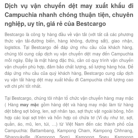
Dịch vụ vận chuyển dệt may xuất khẩu đi
Campuchia nhanh chóng thuận tiện, chuyên
nghiệp, uy tín, giá rẻ của Bestcargo
Bestcargo là công ty hàng đầu về vận tải (với tất cả các phương
thức vận tải-đường biển, hàng không, đường sắt), giao nhận,
logistics. Tại Bestcargo để đáp ứng nhu cầu của khách hàng,
chúng tôi cung cấp dịch vụ vận chuyển dệt may đến Campuchia
mỗi ngày. Đây là mặt hàng đặc thù, cần có quy trình vận chuyển
vận chuyển phù hợp, đảm bảo chất lượng, số lượng hàng hóa. Để
đáp ứng nhu cầu của quý khách hàng, Bestcargo cung cấp dịch
vụ vận tải hàng dệt may xuất khẩu đi Campuchia chất lượng cao
với chi phí tốt nhất.
Tại Bestcargo, chúng tôi nhận tổ chức vận chuyển hàng may mặc
( Hàng
may mặc
gồm hàng dệt và hàng may mặc làm từ hàng
dệt bằng sợi bông, len, sợi nhân tạo, sợi thực vật ngoài bông, hỗn
hợp các loại sợi trên và hỗn hợp có chứa tơ (Ví dụ như tơ, sợi,
quần, áo, mũ, len, túi, …) từ Việt Nam đến các thành phố của
Campuchia: Battambang, Kampong Cham, Kampong Chhnang,
Sihanoukville (Kampong Som), Kampong Speu, Kampong