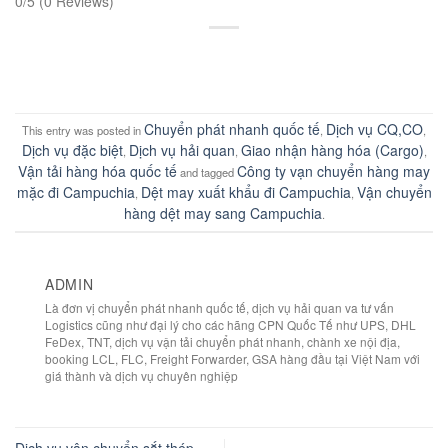
0/5
(0 Reviews)
Chuyển phát nhanh quốc tế
Dịch vụ CQ,CO
This entry was posted in
,
,
Dịch vụ đặc biệt
Dịch vụ hải quan
Giao nhận hàng hóa (Cargo)
,
,
,
Vận tải hàng hóa quốc tế
Công ty vạn chuyển hàng may
and tagged
mặc đi Campuchia
Dệt may xuất khẩu đi Campuchia
Vận chuyển
,
,
hàng dệt may sang Campuchia
.
ADMIN
Là đơn vị chuyển phát nhanh quốc tế, dịch vụ hải quan va tư vấn
Logistics cũng như đại lý cho các hãng CPN Quốc Tế như UPS, DHL
FeDex, TNT, dịch vụ vận tải chuyển phát nhanh, chành xe nội địa,
booking LCL, FLC, Freight Forwarder, GSA hàng đầu tại Việt Nam với
giá thành và dịch vụ chuyên nghiệp