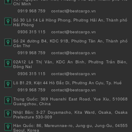
Chí Minh
0919 968 759
contact@bestcargo.vn
Số 30 Lô 14 Lê Hồng Phong, Phường Hải An, Thành phố
Hải Phòng
0936 315 115
contact@bestcargo.vn
Số 24 đường B4, KDC 91B, Phường Tân An, Thành phố
Cần Thơ
0919 968 759
contact@bestcargo.vn
02A12 Lê Thị Vân, KDC An Bình, Phường Trấn Biên,
Đồng Nai
0936 315 115
contact@bestcargo.vn
Lô B1.29, Kiệt 44 Hồ Đắc Di, Phường An Cựu, Tp. Huế
0919 968 759
contact@bestcargo.vn
Trung Quốc: 369 Huanshi East Road, Yue Xiu, 510068
Guangzhou, China
Nhật Bản: 3-27 Doyamacho, Kita Ward, Osaka, Osaka
Prefecture 530-009
Hàn Quốc: 86, Mareunnae-ro, Jung-gu, Jung-Gu, 04555
Seoul, Korea