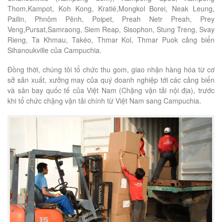
Thom,Kampot, Koh Kong, Kratié,Mongkol Borei, Neak Leung,
Pailin, Phnôm Pênh, Poipet, Preah Netr Preah, Prey
Veng,Pursat,Samraong, Siem Reap, Sisophon, Stung Treng, Svay
Rieng, Ta Khmau, Takéo, Thmar Kol, Thmar Puok cảng biển
Sihanoukville của Campuchia.
Đồng thời, chúng tôi tổ chức thu gom, giao nhận hàng hóa từ cơ
sở sản xuất, xưởng may của quý doanh nghiệp tới các cảng biển
và sân bay quốc tế của Việt Nam (Chặng vận tải nội địa), trước
khi tổ chức chặng vận tải chính từ Việt Nam sang Campuchia.