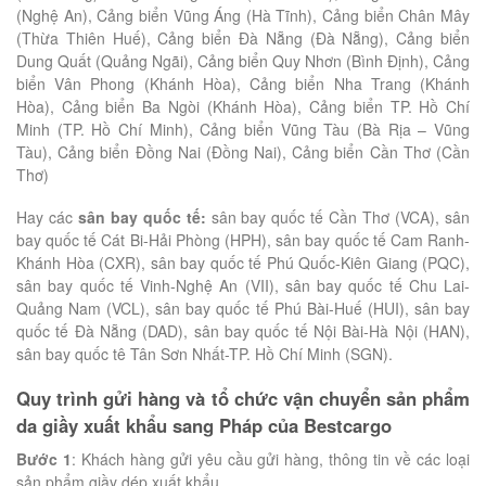
(Nghệ An), Cảng biển Vũng Áng (Hà Tĩnh), Cảng biển Chân Mây
(Thừa Thiên Huế), Cảng biển Đà Nẵng (Đà Nẵng), Cảng biển
Dung Quất (Quảng Ngãi), Cảng biển Quy Nhơn (Bình Định), Cảng
biển Vân Phong (Khánh Hòa), Cảng biển Nha Trang (Khánh
Hòa), Cảng biển Ba Ngòi (Khánh Hòa), Cảng biển TP. Hồ Chí
Minh (TP. Hồ Chí Minh), Cảng biển Vũng Tàu (Bà Rịa – Vũng
Tàu), Cảng biển Đồng Nai (Đồng Nai), Cảng biển Cần Thơ (Cần
Thơ)
Hay các
sân bay quốc tế:
sân bay quốc tế Cần Thơ (VCA), sân
bay quốc tế Cát Bi-Hải Phòng (HPH), sân bay quốc tế Cam Ranh-
Khánh Hòa (CXR), sân bay quốc tế Phú Quốc-Kiên Giang (PQC),
sân bay quốc tế Vinh-Nghệ An (VII), sân bay quốc tế Chu Lai-
Quảng Nam (VCL), sân bay quốc tế Phú Bài-Huế (HUI), sân bay
quốc tế Đà Nẵng (DAD), sân bay quốc tế Nội Bài-Hà Nội (HAN),
sân bay quốc tê Tân Sơn Nhất-TP. Hồ Chí Minh (SGN).
Quy trình gửi hàng và tổ chức vận chuyển sản phẩm
da giầy xuất khẩu sang Pháp của Bestcargo
Bước 1
: Khách hàng gửi yêu cầu gửi hàng, thông tin về các loại
sản phẩm giầy dép xuất khẩu.