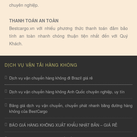
chuyên nghiệp.
THANH TOÁN AN TOÀN
Bestcargo.vn với nhiếu phương thức thanh toán đảm bảo
tính an toàn nhanh chóng thuận tiện nhất đến với Quý
Khách.
DỊCH VỤ VẬN TẢI HÀNG KHÔNG
Dịch vụ vận chuyển hàng không đi Brazil giá rẻ
Dịch vụ vận chuyển hàng không Anh Quốc chuyên nghiệp, uy tín
Bảng giá dịch vụ vận chuyển, chuyển phát nhanh bằng đường hàng
không của BestCargo
BÁO GIÁ HÀNG KHÔNG XUẤT KHẨU NHẬT BẢN – GIÁ RẺ