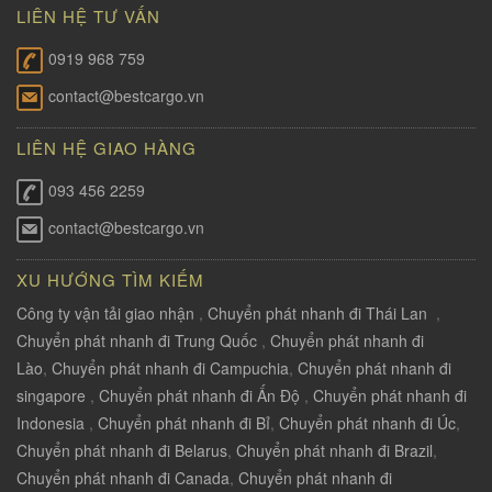
LIÊN HỆ TƯ VẤN
0919 968 759
contact@bestcargo.vn
LIÊN HỆ GIAO HÀNG
093 456 2259
contact@bestcargo.vn
XU HƯỚNG TÌM KIẾM
Công ty vận tải giao nhận
,
Chuyển phát nhanh đi Thái Lan
,
Chuyển phát nhanh đi Trung Quốc
,
Chuyển phát nhanh đi
Lào
,
Chuyển phát nhanh đi Campuchia
,
Chuyển phát nhanh đi
singapore
,
Chuyển phát nhanh đi Ấn Độ
,
Chuyển phát nhanh đi
Indonesia
,
Chuyển phát nhanh đi Bỉ
,
Chuyển phát nhanh đi Úc
,
Chuyển phát nhanh đi Belarus
,
Chuyển phát nhanh đi Brazil
,
Chuyển phát nhanh đi Canada
,
Chuyển phát nhanh đi