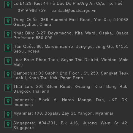
Lô B1.29, Kiệt 44 Hồ Đắc Di, Phường An Cựu, Tp. Huế
0919 968 759
contact@bestcargo.vn
Trung Quốc: 369 Huanshi East Road, Yue Xiu, 510068
Guangzhou, China
Nhật Bản: 3-27 Doyamacho, Kita Ward, Osaka, Osaka
Prefecture 530-009
Hàn Quốc: 86, Mareunnae-ro, Jung-gu, Jung-Gu, 04555
Seoul, Korea
Lào: Bane Phon Than, Sayse Tha District, Vientan (Asia
Mall)
Campuchia: 03 Saphir 2nd Floor , St. 259, Sangkat Teuk
Laak I, Khan Toul Kok, Pnom Penh
Thái Lan: 208 Silom Road, Kwaeng, Khet Bang Rak,
Bangkok Thailand
Indonesia: Block A, Harco Manga Dua, JKT DKI
Indonesia
Myanmar: 190, Bogalay Zay St, Yangon, Myanmar
Singapore: #04-331, Blk 416, Jurong West St 42,
Singapore