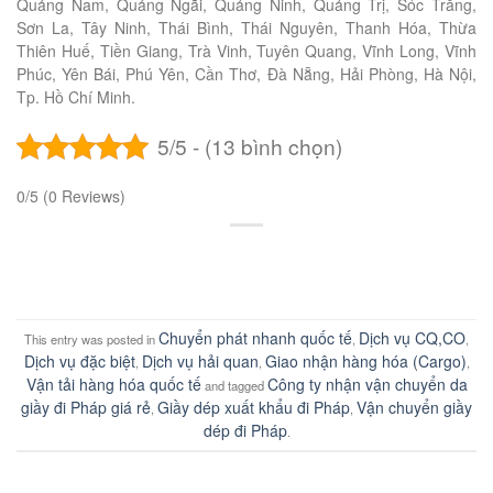
Quảng Nam, Quảng Ngãi, Quảng Ninh, Quảng Trị, Sóc Trăng,
Sơn La, Tây Ninh, Thái Bình, Thái Nguyên, Thanh Hóa, Thừa
Thiên Huế, Tiền Giang, Trà Vinh, Tuyên Quang, Vĩnh Long, Vĩnh
Phúc, Yên Bái, Phú Yên, Cần Thơ, Đà Nẵng, Hải Phòng, Hà Nội,
Tp. Hồ Chí Minh.
5/5 - (13 bình chọn)
0/5
(0 Reviews)
Chuyển phát nhanh quốc tế
Dịch vụ CQ,CO
This entry was posted in
,
,
Dịch vụ đặc biệt
Dịch vụ hải quan
Giao nhận hàng hóa (Cargo)
,
,
,
Vận tải hàng hóa quốc tế
Công ty nhận vận chuyển da
and tagged
giầy đi Pháp giá rẻ
Giầy dép xuất khẩu đi Pháp
Vận chuyển giầy
,
,
dép đi Pháp
.