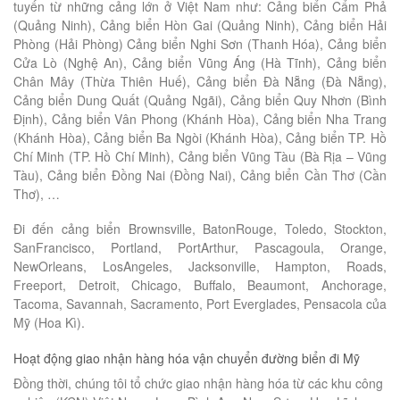
tuyến từ những cảng lớn ở Việt Nam như: Cảng biển Cẩm Phả
(Quảng Ninh), Cảng biển Hòn Gai (Quảng Ninh), Cảng biển Hải
Phòng (Hải Phòng) Cảng biển Nghi Sơn (Thanh Hóa), Cảng biển
Cửa Lò (Nghệ An), Cảng biển Vũng Áng (Hà Tĩnh), Cảng biển
Chân Mây (Thừa Thiên Huế), Cảng biển Đà Nẵng (Đà Nẵng),
Cảng biển Dung Quất (Quảng Ngãi), Cảng biển Quy Nhơn (Bình
Định), Cảng biển Vân Phong (Khánh Hòa), Cảng biển Nha Trang
(Khánh Hòa), Cảng biển Ba Ngòi (Khánh Hòa), Cảng biển TP. Hồ
Chí Minh (TP. Hồ Chí Minh), Cảng biển Vũng Tàu (Bà Rịa – Vũng
Tàu), Cảng biển Đồng Nai (Đồng Nai), Cảng biển Cần Thơ (Cần
Thơ), …
Đi đến cảng biển Brownsville, BatonRouge, Toledo, Stockton,
SanFrancisco, Portland, PortArthur, Pascagoula, Orange,
NewOrleans, LosAngeles, Jacksonville, Hampton, Roads,
Freeport, Detroit, Chicago, Buffalo, Beaumont, Anchorage,
Tacoma, Savannah, Sacramento, Port Everglades, Pensacola của
Mỹ (Hoa Kì).
Hoạt động giao nhận hàng hóa vận chuyển đường biển đi Mỹ
Đồng thời, chúng tôi tổ chức giao nhận hàng hóa từ các khu công