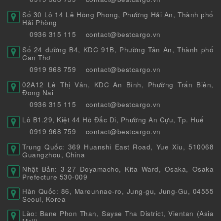
Số 30 Lô 14 Lê Hồng Phong, Phường Hải An, Thành phố
Hải Phòng
0936 315 115
contact@bestcargo.vn
Số 24 đường B4, KDC 91B, Phường Tân An, Thành phố
Cần Thơ
0919 968 759
contact@bestcargo.vn
02A12 Lê Thị Vân, KDC An Bình, Phường Trấn Biên,
Đồng Nai
0936 315 115
contact@bestcargo.vn
Lô B1.29, Kiệt 44 Hồ Đắc Di, Phường An Cựu, Tp. Huế
0919 968 759
contact@bestcargo.vn
Trung Quốc: 369 Huanshi East Road, Yue Xiu, 510068
Guangzhou, China
Nhật Bản: 3-27 Doyamacho, Kita Ward, Osaka, Osaka
Prefecture 530-009
Hàn Quốc: 86, Mareunnae-ro, Jung-gu, Jung-Gu, 04555
Seoul, Korea
Lào: Bane Phon Than, Sayse Tha District, Vientan (Asia