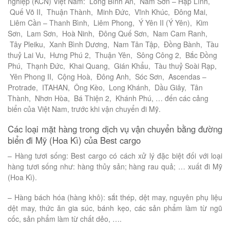
nghiệp (KCN) Việt Nam: Long Bình An, Nam Sơn – Hạp Lĩnh,
Quế Võ II, Thuận Thành, Minh Đức, Vĩnh Khúc, Đông Mai,
Liêm Cần – Thanh Bình, Liêm Phong, Ý Yên II (Ý Yên), Kim
Sơn, Lam Sơn, Hoà Ninh, Đông Quế Sơn, Nam Cam Ranh,
Tây Pleiku, Xanh Bình Dương, Nam Tân Tập, Đồng Bành, Tàu
thuỷ Lai Vu, Hưng Phú 2, Thuận Yên, Sông Công 2, Bắc Đồng
Phú, Thạnh Đức, Khai Quang, Gián Khẩu, Tàu thuỷ Soài Rạp,
Yên Phong II, Cộng Hoà, Đông Anh, Sóc Sơn, Ascendas –
Protrade, ITAHAN, Ông Kèo, Long Khánh, Dầu Giây, Tân
Thành, Nhơn Hòa, Bá Thiện 2, Khánh Phú, … đến các cảng
biển của Việt Nam, trước khi vận chuyển đi Mỹ.
Các loại mặt hàng trong dịch vụ vận chuyển bằng đường
biển đi Mỹ (Hoa Kì) của Best cargo
– Hàng tươi sống: Best cargo có cách xử lý đặc biệt đối với loại
hàng tươi sống như: hàng thủy sản; hàng rau quả; … xuất đi Mỹ
(Hoa Kì).
– Hàng bách hóa (hàng khô): sắt thép, dệt may, nguyên phụ liệu
dệt may, thức ăn gia súc, bánh kẹo, các sản phẩm làm từ ngũ
cốc, sản phẩm làm từ chất dẻo, ….