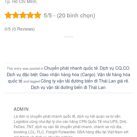
Tp. Hồ Chí Minh.
5/5 - (20 bình chọn)
0/5
(0 Reviews)
Chuyển phát nhanh quốc tế
Dịch vụ CQ,CO
This entry was posted in
,
,
Dịch vụ đặc biệt
Giao nhận hàng hóa (Cargo)
Vận tải hàng hóa
,
,
quốc tế
Công ty vận tải đường biển đi Thái Lan giá rẻ
and tagged
,
Dịch vụ vận tải đường biển đi Thái Lan
.
ADMIN
Là đơn vị chuyển phát nhanh quốc tế, dịch vụ hải quan va tư vấn
Logistics cũng như đại lý cho các hãng CPN Quốc Tế như UPS, DHL
FeDex, TNT, dịch vụ vận tải chuyển phát nhanh, chành xe nội địa,
booking LCL, FLC, Freight Forwarder, GSA hàng đầu tại Việt Nam với
giá thành và dịch vụ chuyên nghiệp