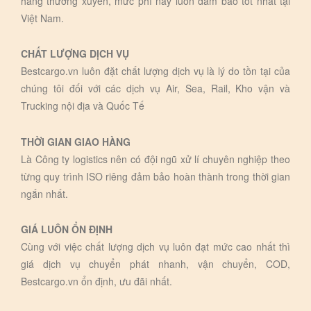
hàng thường xuyên, mức phí này luôn đảm bảo tôt nhất tại
Việt Nam.
CHẤT LƯỢNG DỊCH VỤ
Bestcargo.vn luôn đặt chất lượng dịch vụ là lý do tồn tại của
chúng tôi đối với các dịch vụ Air, Sea, Rail, Kho vận và
Trucking nội địa và Quốc Tế
THỜI GIAN GIAO HÀNG
Là Công ty logistics nên có đội ngũ xử lí chuyên nghiệp theo
từng quy trình ISO riêng đảm bảo hoàn thành trong thời gian
ngắn nhất.
GIÁ LUÔN ỔN ĐỊNH
Cùng với việc chất lượng dịch vụ luôn đạt mức cao nhất thì
giá dịch vụ chuyển phát nhanh, vận chuyển, COD,
Bestcargo.vn ổn định, ưu đãi nhất.