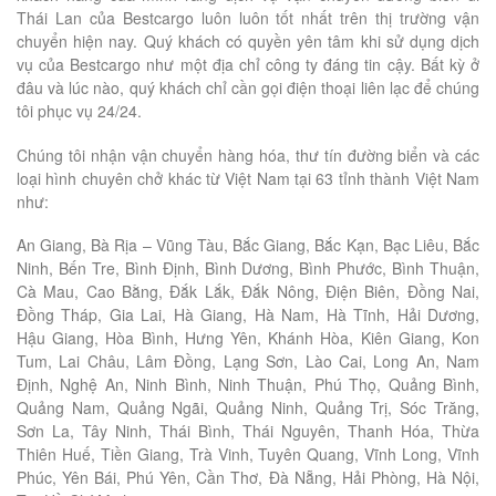
Thái Lan của Bestcargo luôn luôn tốt nhất trên thị trường vận
chuyển hiện nay. Quý khách có quyền yên tâm khi sử dụng dịch
vụ của Bestcargo như một địa chỉ công ty đáng tin cậy. Bất kỳ ở
đâu và lúc nào, quý khách chỉ cần gọi điện thoại liên lạc để chúng
tôi phục vụ 24/24.
Chúng tôi nhận vận chuyển hàng hóa, thư tín đường biển và các
loại hình chuyên chở khác từ Việt Nam tại 63 tỉnh thành Việt Nam
như:
An Giang, Bà Rịa – Vũng Tàu, Bắc Giang, Bắc Kạn, Bạc Liêu, Bắc
Ninh, Bến Tre, Bình Định, Bình Dương, Bình Phước, Bình Thuận,
Cà Mau, Cao Bằng, Đắk Lắk, Đắk Nông, Điện Biên, Đồng Nai,
Đồng Tháp, Gia Lai, Hà Giang, Hà Nam, Hà Tĩnh, Hải Dương,
Hậu Giang, Hòa Bình, Hưng Yên, Khánh Hòa, Kiên Giang, Kon
Tum, Lai Châu, Lâm Đồng, Lạng Sơn, Lào Cai, Long An, Nam
Định, Nghệ An, Ninh Bình, Ninh Thuận, Phú Thọ, Quảng Bình,
Quảng Nam, Quảng Ngãi, Quảng Ninh, Quảng Trị, Sóc Trăng,
Sơn La, Tây Ninh, Thái Bình, Thái Nguyên, Thanh Hóa, Thừa
Thiên Huế, Tiền Giang, Trà Vinh, Tuyên Quang, Vĩnh Long, Vĩnh
Phúc, Yên Bái, Phú Yên, Cần Thơ, Đà Nẵng, Hải Phòng, Hà Nội,