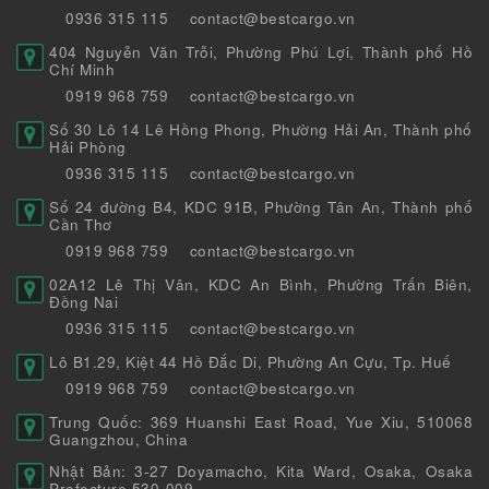
0936 315 115
contact@bestcargo.vn
404 Nguyễn Văn Trỗi, Phường Phú Lợi, Thành phố Hồ
Chí Minh
0919 968 759
contact@bestcargo.vn
Số 30 Lô 14 Lê Hồng Phong, Phường Hải An, Thành phố
Hải Phòng
0936 315 115
contact@bestcargo.vn
Số 24 đường B4, KDC 91B, Phường Tân An, Thành phố
Cần Thơ
0919 968 759
contact@bestcargo.vn
02A12 Lê Thị Vân, KDC An Bình, Phường Trấn Biên,
Đồng Nai
0936 315 115
contact@bestcargo.vn
Lô B1.29, Kiệt 44 Hồ Đắc Di, Phường An Cựu, Tp. Huế
0919 968 759
contact@bestcargo.vn
Trung Quốc: 369 Huanshi East Road, Yue Xiu, 510068
Guangzhou, China
Nhật Bản: 3-27 Doyamacho, Kita Ward, Osaka, Osaka
Prefecture 530-009