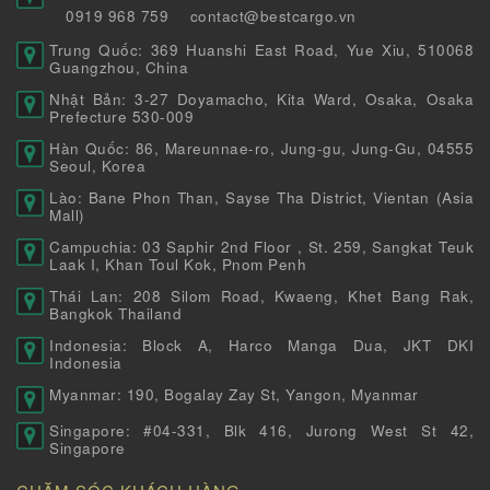
0919 968 759
contact@bestcargo.vn
Trung Quốc: 369 Huanshi East Road, Yue Xiu, 510068
Guangzhou, China
Nhật Bản: 3-27 Doyamacho, Kita Ward, Osaka, Osaka
Prefecture 530-009
Hàn Quốc: 86, Mareunnae-ro, Jung-gu, Jung-Gu, 04555
Seoul, Korea
Lào: Bane Phon Than, Sayse Tha District, Vientan (Asia
Mall)
Campuchia: 03 Saphir 2nd Floor , St. 259, Sangkat Teuk
Laak I, Khan Toul Kok, Pnom Penh
Thái Lan: 208 Silom Road, Kwaeng, Khet Bang Rak,
Bangkok Thailand
Indonesia: Block A, Harco Manga Dua, JKT DKI
Indonesia
Myanmar: 190, Bogalay Zay St, Yangon, Myanmar
Singapore: #04-331, Blk 416, Jurong West St 42,
Singapore