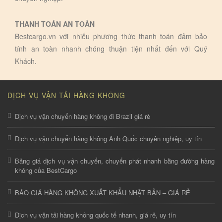
THANH TOÁN AN TOÀN
Bestcargo.vn với nhiếu phương thức thanh toán đảm bảo
tính an toàn nhanh chóng thuận tiện nhất đến với Quý
Khách.
DỊCH VỤ VẬN TẢI HÀNG KHÔNG
Dịch vụ vận chuyển hàng không đi Brazil giá rẻ
Dịch vụ vận chuyển hàng không Anh Quốc chuyên nghiệp, uy tín
Bảng giá dịch vụ vận chuyển, chuyển phát nhanh bằng đường hàng
không của BestCargo
BÁO GIÁ HÀNG KHÔNG XUẤT KHẨU NHẬT BẢN – GIÁ RẺ
Dịch vụ vận tải hàng không quốc tế nhanh, giá rẻ, uy tín